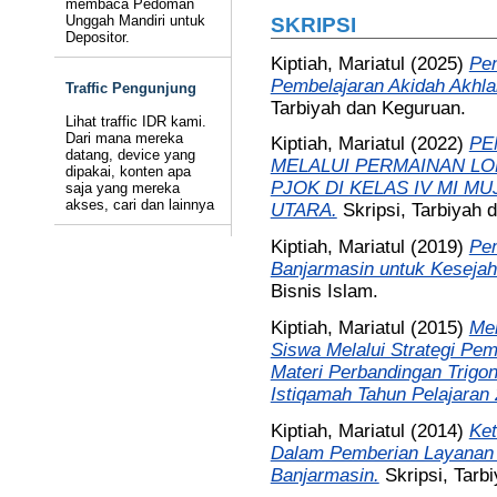
membaca Pedoman
Unggah Mandiri untuk
SKRIPSI
Depositor.
Kiptiah, Mariatul
(2025)
Pen
Pembelajaran Akidah Akhlak
Traffic Pengunjung
Tarbiyah dan Keguruan.
Lihat traffic IDR kami.
Dari mana mereka
Kiptiah, Mariatul
(2022)
PE
datang, device yang
MELALUI PERMAINAN LO
dipakai, konten apa
PJOK DI KELAS IV MI M
saja yang mereka
akses, cari dan lainnya
UTARA.
Skripsi, Tarbiyah 
Kiptiah, Mariatul
(2019)
Pem
Banjarmasin untuk Kesejah
Bisnis Islam.
Kiptiah, Mariatul
(2015)
Men
Siswa Melalui Strategi Pe
Materi Perbandingan Trigon
Istiqamah Tahun Pelajaran
Kiptiah, Mariatul
(2014)
Ket
Dalam Pemberian Layanan 
Banjarmasin.
Skripsi, Tarb