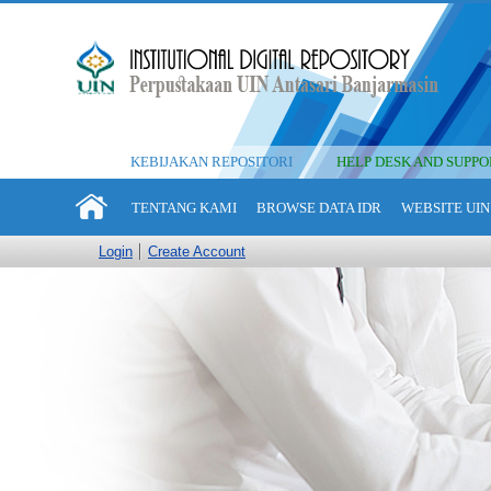
KEBIJAKAN REPOSITORI
HELP DESK AND SUPPO
TENTANG KAMI
BROWSE DATA IDR
WEBSITE UIN
Login
Create Account