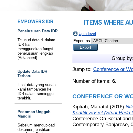
EMPOWERS IDR
ITEMS WHERE AU
Penelusuran Data IDR
Up a level
Telusuri data di dalam
Export as
IDR kami
menggunakan fungsi
penelusuran lengkap
(Advanced).
Group by
Jump to:
Conference or Wo
Update Data IDR
Terbaru
Number of items:
6
.
Lihat data yang sudah
kami tambahkan ke
IDR dalam seminggu
CONFERENCE OR WO
terakhir.
Kiptiah, Mariatul
(2016)
Nil
Pedoman Unggah
Konflik Sosial (Studi Pada
Mandiri
Conference On Social and In
Contemporary Banjarese, 0
Sebelum mengupload
dokumen, pastikan