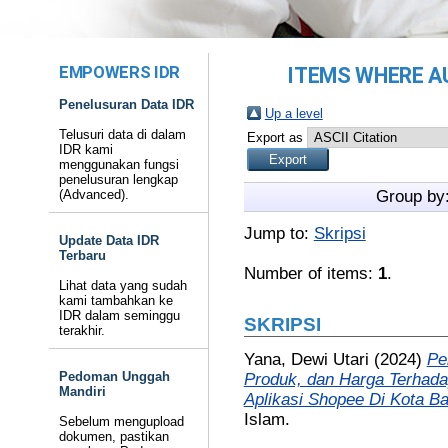
EMPOWERS IDR
ITEMS WHERE AU
Penelusuran Data IDR
Up a level
Telusuri data di dalam
Export as
IDR kami
menggunakan fungsi
penelusuran lengkap
(Advanced).
Group by
Jump to:
Skripsi
Update Data IDR
Terbaru
Number of items:
1
.
Lihat data yang sudah
kami tambahkan ke
IDR dalam seminggu
SKRIPSI
terakhir.
Yana, Dewi Utari
(2024)
Pe
Pedoman Unggah
Produk, dan Harga Terhad
Mandiri
Aplikasi Shopee Di Kota B
Islam.
Sebelum mengupload
dokumen, pastikan