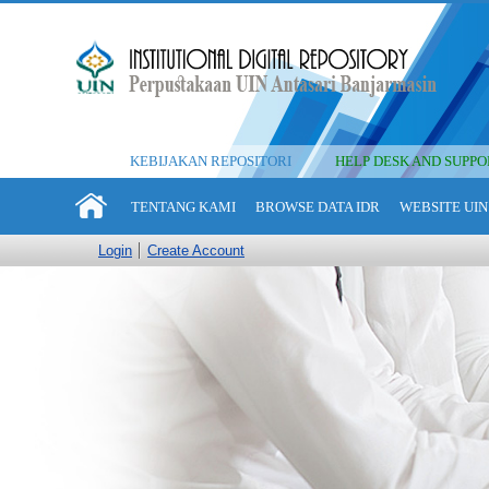
KEBIJAKAN REPOSITORI
HELP DESK AND SUPPO
TENTANG KAMI
BROWSE DATA IDR
WEBSITE UIN
Login
Create Account