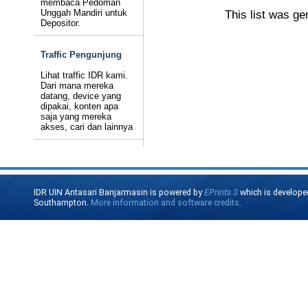
membaca Pedoman
Unggah Mandiri untuk
This list was g
Depositor.
Traffic Pengunjung
Lihat traffic IDR kami.
Dari mana mereka
datang, device yang
dipakai, konten apa
saja yang mereka
akses, cari dan lainnya
IDR UIN Antasari Banjarmasin is powered by
EPrints 3
which is develope
Southampton.
More information and software credits
.