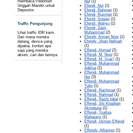
membaca Pedoman
Nur
(1)
Unggah Mandiri untuk
Efendi, Nur
(1)
Depositor.
Efendi, Rahman
(1)
Efendi, Rusman
(1)
Efendi, Sopian
(1)
Efendi, Wahyu
(1)
Traffic Pengunjung
Efendi, Zaim
Muhammad
(2)
Lihat traffic IDR kami.
Efendy, Arman Noor
(1)
Dari mana mereka
Efendy, Jihan Nafisah
datang, device yang
(1)
dipakai, konten apa
Effendi, Ahmad
(2)
saja yang mereka
Effendi, M. Noor
(1)
akses, cari dan lainnya
Effendi, M. Syar’i
(1)
Effendi, Muhammad
Aditiya
(1)
Effendi, Muhammad
Nur
(3)
Effendi, Muhammad
Yulio
(1)
Effendi, Rachmad
(1)
Effendi, Rahmad
(1)
Effendi, Razib Iqbal
(1)
Effendi, Siti Khadijah
Akmaluna
(1)
Effendi, Tsaltsa
Maharany
(1)
Effendi, Usman Effendi
(1)
Effendy, Alfiannor
(1)