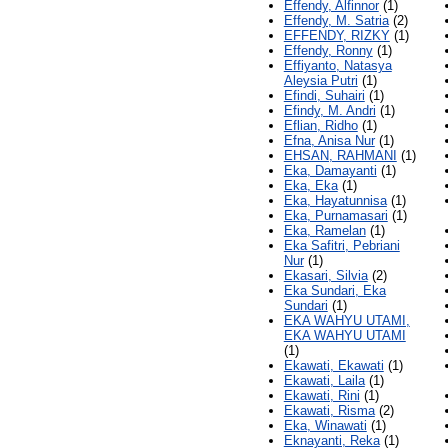
Effendy, Alfinnor
(1)
Effendy, M. Satria
(2)
EFFENDY, RIZKY
(1)
Effendy, Ronny
(1)
Effiyanto, Natasya
Aleysia Putri
(1)
Efindi, Suhairi
(1)
Efindy, M. Andri
(1)
Eflian, Ridho
(1)
Efna, Anisa Nur
(1)
EHSAN, RAHMANI
(1)
Eka, Damayanti
(1)
Eka, Eka
(1)
Eka, Hayatunnisa
(1)
Eka, Purnamasari
(1)
Eka, Ramelan
(1)
Eka Safitri, Pebriani
Nur
(1)
Ekasari, Silvia
(2)
Eka Sundari, Eka
Sundari
(1)
EKA WAHYU UTAMI,
EKA WAHYU UTAMI
(1)
Ekawati, Ekawati
(1)
Ekawati, Laila
(1)
Ekawati, Rini
(1)
Ekawati, Risma
(2)
Eka, Winawati
(1)
Eknayanti, Reka
(1)