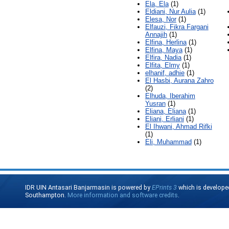
Ela, Ela
(1)
Eldiani, Nur Aulia
(1)
Elesa, Nor
(1)
Elfauzi, Fikra Fargani
Annajih
(1)
Elfina, Herlina
(1)
Elfina, Maya
(1)
Elfira, Nadia
(1)
Elfita, Elmy
(1)
elhanif, adhie
(1)
El Hasbi, Aurana Zahro
(2)
Elhuda, Iberahim
Yusran
(1)
Eliana, Eliana
(1)
Eliani, Erliani
(1)
El Ihwani, Ahmad Rifki
(1)
Eli, Muhammad
(1)
IDR UIN Antasari Banjarmasin is powered by
EPrints 3
which is develope
Southampton.
More information and software credits
.