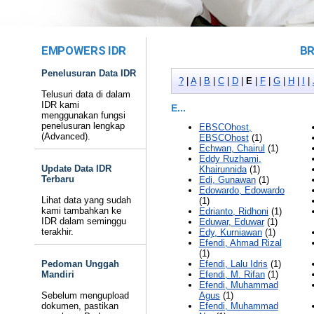
EMPOWERS IDR
BR
Penelusuran Data IDR
?
|
A
|
B
|
C
|
D
|
E
|
F
|
G
|
H
|
I
|
Telusuri data di dalam
IDR kami
E...
menggunakan fungsi
penelusuran lengkap
EBSCOhost,
(Advanced).
EBSCOhost
(1)
Echwan, Chairul
(1)
Eddy Ruzhami,
Update Data IDR
Khairunnida
(1)
Terbaru
Edi, Gunawan
(1)
Edowardo, Edowardo
Lihat data yang sudah
(1)
kami tambahkan ke
Edrianto, Ridhoni
(1)
IDR dalam seminggu
Eduwar, Eduwar
(1)
terakhir.
Edy, Kurniawan
(1)
Efendi, Ahmad Rizal
(1)
Pedoman Unggah
Efendi, Lalu Idris
(1)
Mandiri
Efendi, M. Rifan
(1)
Efendi, Muhammad
Sebelum mengupload
Agus
(1)
dokumen, pastikan
Efendi, Muhammad