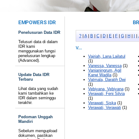
EMPOWERS IDR
BR
Penelusuran Data IDR
?
|
A
|
B
|
C
|
D
|
E
|
F
|
G
|
H
|
I
|
Telusuri data di dalam
IDR kami
V...
menggunakan fungsi
penelusuran lengkap
Vajriah, Lana Lailatul
(Advanced).
(1)
Vanessa, Vanessa
(1)
Vanianingrum, Agil
Update Data IDR
Karwi Wadila
(1)
Terbaru
Vatmala, Daratih Dwi
(1)
Lihat data yang sudah
Vebiyana, Vebiyana
(1)
kami tambahkan ke
Verawati, Feni Silvia
IDR dalam seminggu
(1)
terakhir.
Verawati, Siska
(1)
Verawati, Verawati
(1)
Pedoman Unggah
Mandiri
Sebelum mengupload
dokumen, pastikan