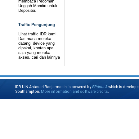
membaca Pedoman
Unggah Mandiri untuk
Depositor.
Traffic Pengunjung
Lihat traffic IDR kami.
Dari mana mereka
datang, device yang
dipakai, konten apa
saja yang mereka
akses, cari dan lainnya
IDR UIN Antasari Banjarmasin is powered by
EPrints 3
which is develope
Southampton.
More information and software credits
.