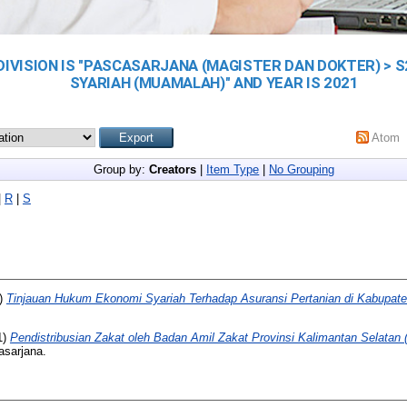
DIVISION IS "PASCASARJANA (MAGISTER DAN DOKTER) > 
SYARIAH (MUAMALAH)" AND YEAR IS 2021
Atom
Group by:
Creators
|
Item Type
|
No Grouping
|
R
|
S
)
Tinjauan Hukum Ekonomi Syariah Terhadap Asuransi Pertanian di Kabupate
1)
Pendistribusian Zakat oleh Badan Amil Zakat Provinsi Kalimantan Selatan
asarjana.