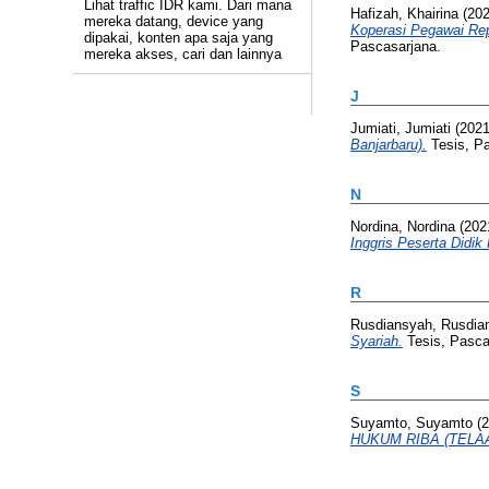
Lihat traffic IDR kami. Dari mana
Hafizah, Khairina
(20
mereka datang, device yang
Koperasi Pegawai Rep
dipakai, konten apa saja yang
Pascasarjana.
mereka akses, cari dan lainnya
J
Jumiati, Jumiati
(202
Banjarbaru).
Tesis, P
N
Nordina, Nordina
(202
Inggris Peserta Didik
R
Rusdiansyah, Rusdia
Syariah.
Tesis, Pasca
S
Suyamto, Suyamto
(2
HUKUM RIBA (TELA