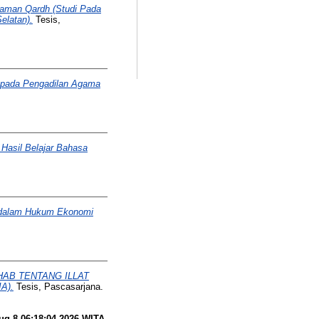
jaman Qardh (Studi Pada
elatan).
Tesis,
 pada Pengadilan Agama
 Hasil Belajar Bahasa
 dalam Hukum Ekonomi
HAB TENTANG ILLAT
A).
Tesis, Pascasarjana.
ug 8 06:18:04 2026 WITA
.