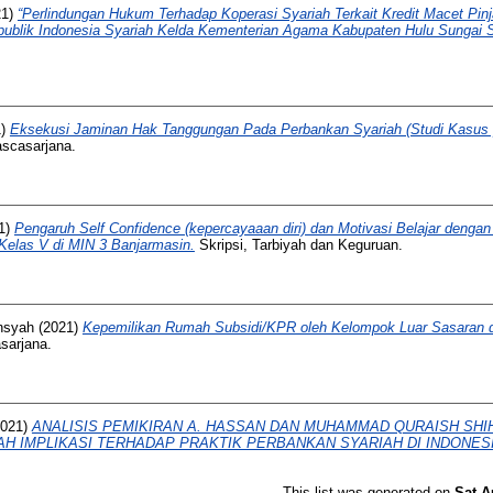
21)
“Perlindungan Hukum Terhadap Koperasi Syariah Terkait Kredit Macet Pin
ublik Indonesia Syariah Kelda Kementerian Agama Kabupaten Hulu Sungai S
1)
Eksekusi Jaminan Hak Tanggungan Pada Perbankan Syariah (Studi Kasus
ascasarjana.
1)
Pengaruh Self Confidence (kepercayaaan diri) dan Motivasi Belajar dengan
 Kelas V di MIN 3 Banjarmasin.
Skripsi, Tarbiyah dan Keguruan.
nsyah
(2021)
Kepemilikan Rumah Subsidi/KPR oleh Kelompok Luar Sasaran
sarjana.
021)
ANALISIS PEMIKIRAN A. HASSAN DAN MUHAMMAD QURAISH SHI
AH IMPLIKASI TERHADAP PRAKTIK PERBANKAN SYARIAH DI INDONESI
This list was generated on
Sat A