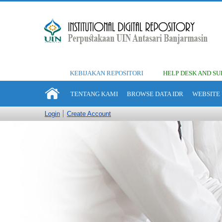
KEBIJAKAN REPOSITORI
HELP DESK AND SU
TENTANG KAMI
BROWSE DATA IDR
WEBSITE 
Login
Create Account