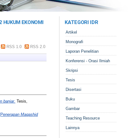
S2 HUKUM EKONOMI
KATEGORI IDR
Artikel
Monografi
RSS 1.0
RSS 2.0
Laporan Penelitian
Konferensi - Orasi Ilmiah
Skripsi
Tesis
Disertasi
Buku
n banjar.
Tesis,
Gambar
 (Penerapan Maqashid
Teaching Resource
Lainnya