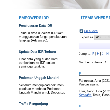
EMPOWERS IDR
ITEMS WHERE 
Penelusuran Data IDR
Up a level
Telusuri data di dalam IDR kami
menggunakan fungsi penelusuran
Export as
lengkap (Advanced).
Update Data IDR Terbaru
Jump to:
F
|
H
|
J
|
N
Lihat data yang sudah kami
Number of items:
7
.
tambahkan ke IDR dalam
seminggu terakhir.
F
Pedoman Unggah Mandiri
Fahrunisa, Aina
(2021
Pascasarjana.
Sebelum mengupload dokumen,
pastikan membaca Pedoman
Fikri, Noor Huda
(202
Unggah Mandiri untuk Depositor.
Syariah).
Tesis, Pasc
Traffic Pengunjung
H