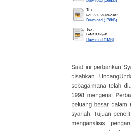
Download (169kB)
Text
DAFTAR PUSTAKA.pdf
Download (178kB)
Text
LAMPIRAN.pdf
Download (1MB)
Saat ini perbankan S
disahkan UndangUnd
sebagaimana telah d
1998 mengenai Perba
peluang besar dalam 
syariah. Tujuan peneli
menganalisis penga