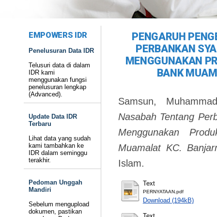
EMPOWERS IDR
PENGARUH PENG
PERBANKAN SYA
Penelusuran Data IDR
MENGGUNAKAN PRO
Telusuri data di dalam
BANK MUAM
IDR kami
menggunakan fungsi
penelusuran lengkap
(Advanced).
Samsun, Muhamma
Nasabah Tentang Perb
Update Data IDR
Terbaru
Menggunakan Produ
Lihat data yang sudah
kami tambahkan ke
Muamalat KC. Banjar
IDR dalam seminggu
terakhir.
Islam.
Pedoman Unggah
Text
Mandiri
PERNYATAAN.pdf
Download (194kB)
Sebelum mengupload
dokumen, pastikan
Text