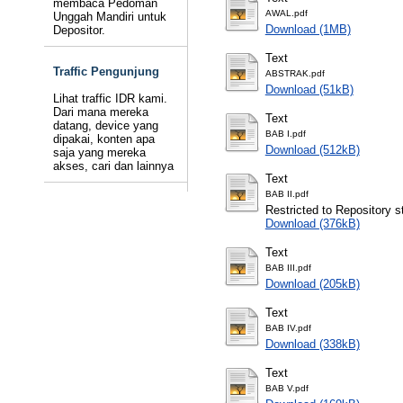
membaca Pedoman
AWAL.pdf
Unggah Mandiri untuk
Download (1MB)
Depositor.
Text
Traffic Pengunjung
ABSTRAK.pdf
Download (51kB)
Lihat traffic IDR kami.
Dari mana mereka
Text
datang, device yang
BAB I.pdf
dipakai, konten apa
Download (512kB)
saja yang mereka
akses, cari dan lainnya
Text
BAB II.pdf
Restricted to Repository st
Download (376kB)
Text
BAB III.pdf
Download (205kB)
Text
BAB IV.pdf
Download (338kB)
Text
BAB V.pdf