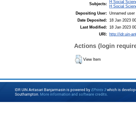
H Social Scien
Subjects:
H Social Scie
Depositing User:
Unnamed user 
Date Deposited:
18 Jan 2023 00
Last Modified:
18 Jan 2023 00
URI:
http://idr.uin-a
Actions (login requir
View Item
IDR UIN Antasari Banjarmasin is powered by
EPrints 3
which is develop
Southampton.
More information and software credits
.