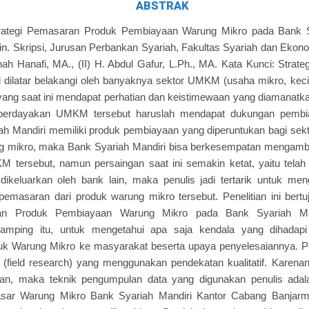
ABSTRAK
Strategi Pemasaran Produk Pembiayaan Warung Mikro pada Bank S
. Skripsi, Jurusan Perbankan Syariah, Fakultas Syariah dan Ekon
nah Hanafi, MA., (II) H. Abdul Gafur, L.Ph., MA. Kata Kunci: Stra
ini dilatar belakangi oleh banyaknya sektor UMKM (usaha mikro, kec
ang saat ini mendapat perhatian dan keistimewaan yang diamanatk
rdayakan UMKM tersebut haruslah mendapat dukungan pembia
ah Mandiri memiliki produk pembiayaan yang diperuntukan bagi se
 mikro, maka Bank Syariah Mandiri bisa berkesempatan mengambil
M tersebut, namun persaingan saat ini semakin ketat, yaitu tela
ikeluarkan oleh bank lain, maka penulis jadi tertarik untuk me
pemasaran dari produk warung mikro tersebut. Penelitian ini bert
ran Produk Pembiayaan Warung Mikro pada Bank Syariah Ma
samping itu, untuk mengetahui apa saja kendala yang dihadapi
 Warung Mikro ke masyarakat beserta upaya penyelesaiannya. Pen
n (field research) yang menggunakan pendekatan kualitatif. Karen
ukan, maka teknik pengumpulan data yang digunakan penulis ad
asar Warung Mikro Bank Syariah Mandiri Kantor Cabang Banjarm