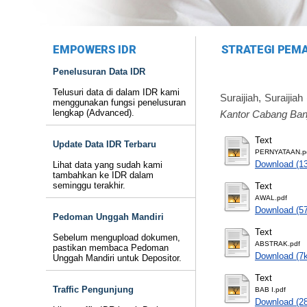
EMPOWERS IDR
STRATEGI PEMA
Penelusuran Data IDR
Telusuri data di dalam IDR kami
Suraijiah, Suraijiah
menggunakan fungsi penelusuran
lengkap (Advanced).
Kantor Cabang Ban
Text
Update Data IDR Terbaru
PERNYATAAN.p
Download (1
Lihat data yang sudah kami
tambahkan ke IDR dalam
seminggu terakhir.
Text
AWAL.pdf
Download (5
Pedoman Unggah Mandiri
Text
Sebelum mengupload dokumen,
ABSTRAK.pdf
pastikan membaca Pedoman
Download (7
Unggah Mandiri untuk Depositor.
Text
Traffic Pengunjung
BAB I.pdf
Download (2