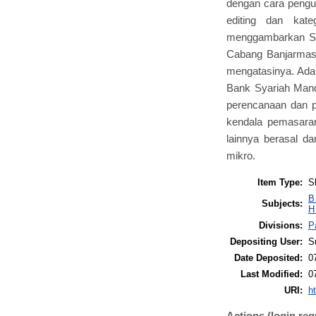
dengan cara pengum
editing dan kate
menggambarkan St
Cabang Banjarmasi
mengatasinya. Adap
Bank Syariah Mandi
perencanaan dan p
kendala pemasara
lainnya berasal da
mikro.
Item Type:
S
B
Subjects:
H
Divisions:
P
Depositing User:
S
Date Deposited:
0
Last Modified:
0
URI:
ht
Actions (login req