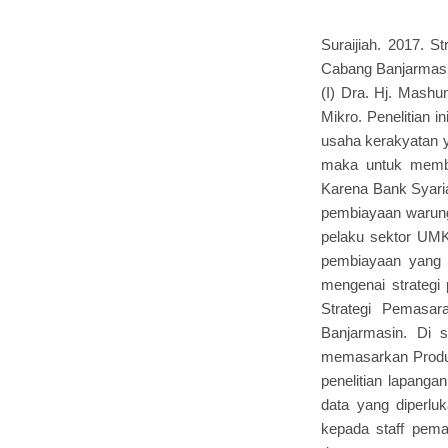
Suraijiah. 2017. 
Cabang Banjarmasin
(I) Dra. Hj. Mashu
Mikro. Penelitian 
usaha kerakyatan y
maka untuk membe
Karena Bank Syari
pembiayaan warung
pelaku sektor UMK
pembiayaan yang d
mengenai strategi 
Strategi Pemasa
Banjarmasin. Di 
memasarkan Produk
penelitian lapanga
data yang diperl
kepada staff pem