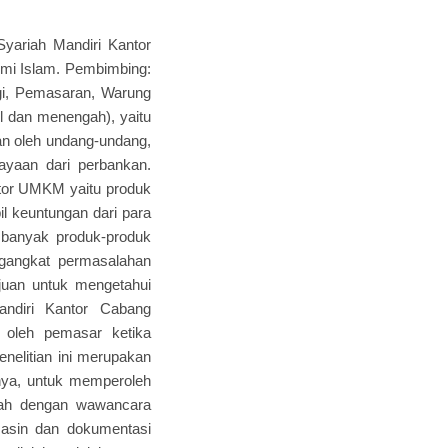
yariah Mandiri Kantor
omi Islam. Pembimbing:
tegi, Pemasaran, Warung
il dan menengah), yaitu
an oleh undang-undang,
yaan dari perbankan.
ktor UMKM yaitu produk
 keuntungan dari para
h banyak produk-produk
ngangkat permasalahan
ujuan untuk mengetahui
ndiri Kantor Cabang
 oleh pemasar ketika
elitian ini merupakan
anya, untuk memperoleh
alah dengan wawancara
asin dan dokumentasi