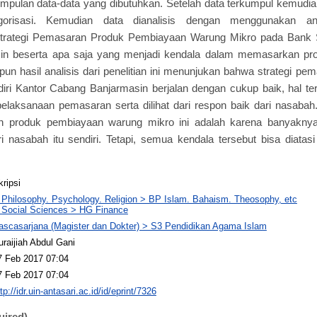
pulan data-data yang dibutuhkan. Setelah data terkumpul kemudian
gorisasi. Kemudian data dianalisis dengan menggunakan analis
rategi Pemasaran Produk Pembiayaan Warung Mikro pada Bank Sy
n beserta apa saja yang menjadi kendala dalam memasarkan pro
un hasil analisis dari penelitian ini menunjukan bahwa strategi pe
ri Kantor Cabang Banjarmasin berjalan dengan cukup baik, hal ters
elaksanaan pemasaran serta dilihat dari respon baik dari nasaba
n produk pembiayaan warung mikro ini adalah karena banyaknya
ri nasabah itu sendiri. Tetapi, semua kendala tersebut bisa diata
kripsi
 Philosophy. Psychology. Religion > BP Islam. Bahaism. Theosophy, etc
 Social Sciences > HG Finance
ascasarjana (Magister dan Dokter) > S3 Pendidikan Agama Islam
uraijiah Abdul Gani
7 Feb 2017 07:04
7 Feb 2017 07:04
tp://idr.uin-antasari.ac.id/id/eprint/7326
uired)