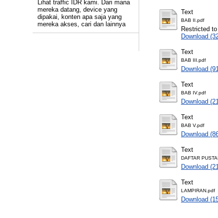
Lihat traffic IDR kami. Dari mana
mereka datang, device yang
Text
dipakai, konten apa saja yang
BAB II.pdf
mereka akses, cari dan lainnya
Restricted to
Download (3
Text
BAB III.pdf
Download (9
Text
BAB IV.pdf
Download (2
Text
BAB V.pdf
Download (8
Text
DAFTAR PUSTA
Download (2
Text
LAMPIRAN.pdf
Download (1