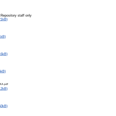
 Repository staff only
21kB)
1kB)
16kB)
6kB)
KA.pdf
12kB)
50kB)