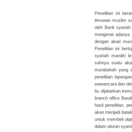
Penelitian ini be
ilmuwan muslim s
oleh Bank syariah 
mengenai adanya 
dengan akad murab
Penelitian ini be
syariah mandiri 
sahnya suatu akad
murabahah yang di
penelitian lapanga
wawancara dan obse
itu dijabarkan kemu
branch office Bara
hasil penelitian, 
akan menjadi batal
untuk membeli obj
dalam aturan syari