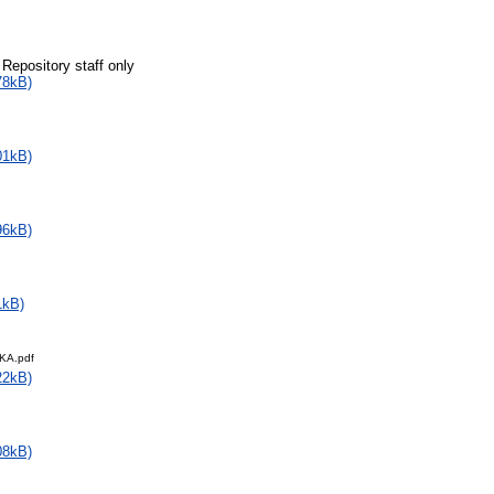
 Repository staff only
78kB)
01kB)
96kB)
1kB)
KA.pdf
22kB)
08kB)