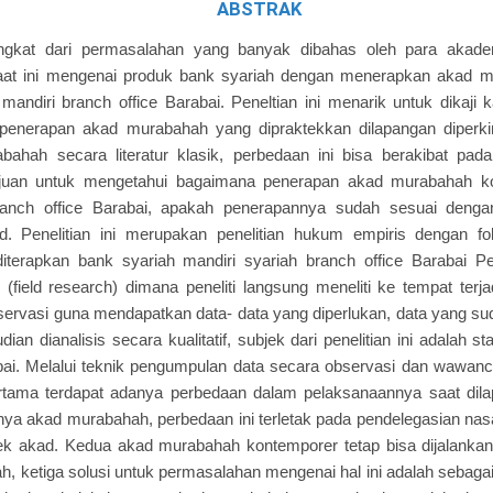
ABSTRAK
rangkat dari permasalahan yang banyak dibahas oleh para akadem
aat ini mengenai produk bank syariah dengan menerapkan akad 
mandiri branch office Barabai. Peneltian ini menarik untuk dikaji k
penerapan akad murabahah yang dipraktekkan dilapangan diperk
ahah secara literatur klasik, perbedaan ini bisa berakibat pada
rtujuan untuk mengetahui bagaimana penerapan akad murabahah 
branch office Barabai, apakah penerapannya sudah sesuai deng
. Penelitian ini merupakan penelitian hukum empiris dengan f
terapkan bank syariah mandiri syariah branch office Barabai Pen
n (field research) dimana peneliti langsung meneliti ke tempat te
rvasi guna mendapatkan data- data yang diperlukan, data yang sud
dian dianalisis secara kualitatif, subjek dari penelitian ini adalah s
bai. Melalui teknik pengumpulan data secara observasi dan wawanc
pertama terdapat adanya perbedaan dalam pelaksanaannya saat dil
nya akad murabahah, perbedaan ini terletak pada pendelegasian nas
ek akad. Kedua akad murabahah kontemporer tetap bisa dijalanka
ah, ketiga solusi untuk permasalahan mengenai hal ini adalah sebaga