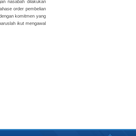
an nasabah dilakukan
ahase order pembelian
n dengan komitmen yang
 haruslah ikut mengawal