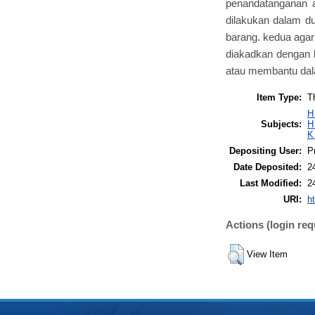
penandatanganan 
dilakukan dalam d
barang. kedua aga
diakadkan dengan b
atau membantu dal
Item Type:
T
H
Subjects:
H
K
Depositing User:
P
Date Deposited:
2
Last Modified:
2
URI:
ht
Actions (login req
View Item