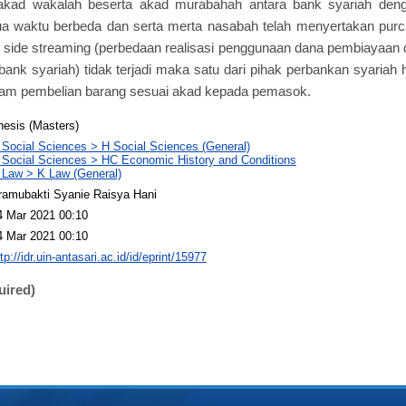
akad wakalah beserta akad murabahah antara bank syariah deng
ua waktu berbeda dan serta merta nasabah telah menyertakan purc
r side streaming (perbedaan realisasi penggunaan dana pembiayaa
ank syariah) tidak terjadi maka satu dari pihak perbankan syariah
am pembelian barang sesuai akad kepada pemasok.
hesis (Masters)
 Social Sciences > H Social Sciences (General)
 Social Sciences > HC Economic History and Conditions
 Law > K Law (General)
ramubakti Syanie Raisya Hani
4 Mar 2021 00:10
4 Mar 2021 00:10
tp://idr.uin-antasari.ac.id/id/eprint/15977
uired)