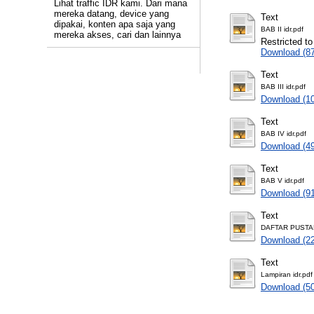
Lihat traffic IDR kami. Dari mana
mereka datang, device yang
Text
dipakai, konten apa saja yang
BAB II idr.pdf
mereka akses, cari dan lainnya
Restricted to
Download (8
Text
BAB III idr.pdf
Download (1
Text
BAB IV idr.pdf
Download (4
Text
BAB V idr.pdf
Download (9
Text
DAFTAR PUSTA
Download (2
Text
Lampiran idr.pdf
Download (5