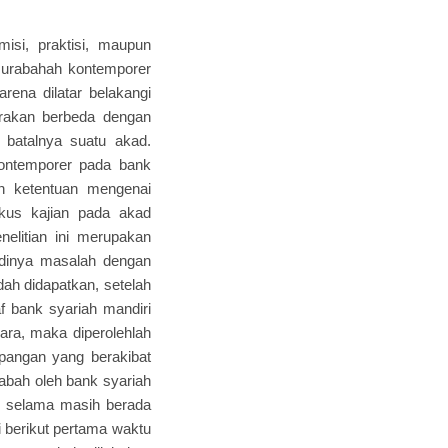
isi, praktisi, maupun
murabahah kontemporer
arena dilatar belakangi
irakan berbeda dengan
 batalnya suatu akad.
kontemporer pada bank
an ketentuan mengenai
okus kajian pada akad
elitian ini merupakan
rjadinya masalah dengan
ah didapatkan, setelah
taf bank syariah mandiri
ara, maka diperolehlah
apangan yang berakibat
abah oleh bank syariah
n selama masih berada
i berikut pertama waktu