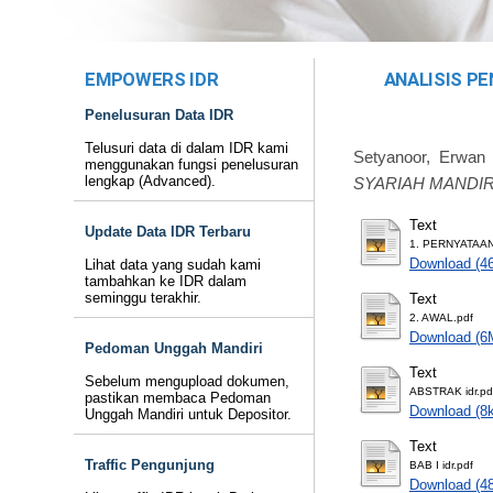
EMPOWERS IDR
ANALISIS P
Penelusuran Data IDR
Telusuri data di dalam IDR kami
Setyanoor, Erwan
menggunakan fungsi penelusuran
lengkap (Advanced).
SYARIAH MANDIR
Text
Update Data IDR Terbaru
1. PERNYATAAN
Download (4
Lihat data yang sudah kami
tambahkan ke IDR dalam
seminggu terakhir.
Text
2. AWAL.pdf
Download (6
Pedoman Unggah Mandiri
Text
Sebelum mengupload dokumen,
ABSTRAK idr.pd
pastikan membaca Pedoman
Download (8
Unggah Mandiri untuk Depositor.
Text
Traffic Pengunjung
BAB I idr.pdf
Download (4