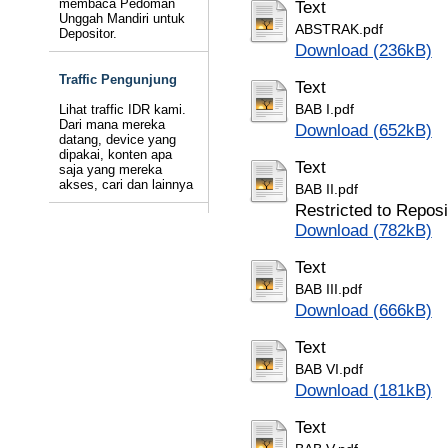
membaca Pedoman
Text
Unggah Mandiri untuk
ABSTRAK.pdf
Depositor.
Download (236kB)
Traffic Pengunjung
Text
Lihat traffic IDR kami.
BAB I.pdf
Dari mana mereka
Download (652kB)
datang, device yang
dipakai, konten apa
Text
saja yang mereka
akses, cari dan lainnya
BAB II.pdf
Restricted to Reposi
Download (782kB)
Text
BAB III.pdf
Download (666kB)
Text
BAB VI.pdf
Download (181kB)
Text