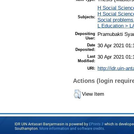
H Social Scienc
H Social Scienc
Subjects:
Social problems
L Education > LA
Depositing
Pramubakti Sya
User:
Date
30 Apr 2021 01:
Deposited:
Last
30 Apr 2021 01:
Modified:
http://idr.uin-an
URI:
Actions (login requir
View Item
IDR UIN Antasari Banjarmasin is powered by
EPrints 3
which is develope
Southampton.
More information and software credits
.