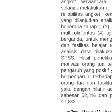
angket, wawancara,
selanjut melakukan uji 
reliabilitas angket, 
yang dilanjutkan anal
beberapa tahap ; (1) uj
multikolinieritas (4) u
berganda, untuk meng
dan fasilitas belajar
analisis data dilak
SPSS. Hasil peneliti
motivasi orang tua te
pengaruh yang positif ya
berpengaruh terhadap
orang tua dan fasilita
yaitu dengan nilai r 
sebesar 52,2% dan pe
47,8% .
Thesis (Masters
Item Type: