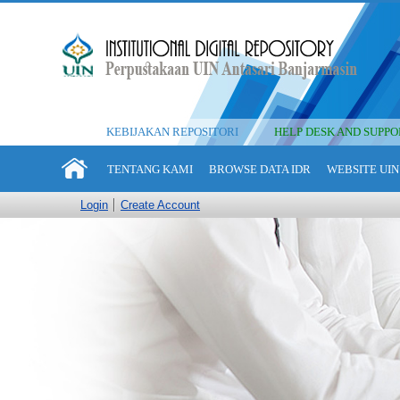
KEBIJAKAN REPOSITORI
HELP DESK AND SUPPO
TENTANG KAMI
BROWSE DATA IDR
WEBSITE UIN
Login
Create Account