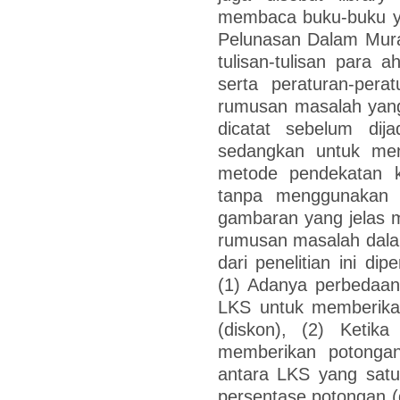
membaca buku-buku y
Pelunasan Dalam Murab
tulisan-tulisan para
serta peraturan-per
rumusan masalah yang 
dicatat sebelum dija
sedangkan untuk me
metode pendekatan ku
tanpa menggunakan 
gambaran yang jelas 
rumusan masalah dalam 
dari penelitian ini di
(1) Adanya perbedaan
LKS untuk memberika
(diskon), (2) Ketik
memberikan potonga
antara LKS yang satu
persentase potongan (d