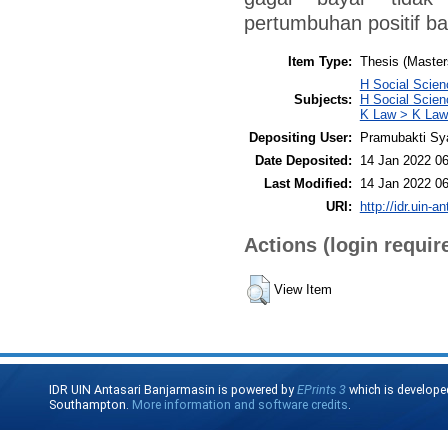
pertumbuhan positif ba
Item Type:
Thesis (Master
H Social Scien
Subjects:
H Social Scien
K Law > K Law
Depositing User:
Pramubakti Sy
Date Deposited:
14 Jan 2022 06
Last Modified:
14 Jan 2022 06
URI:
http://idr.uin-a
Actions (login requir
View Item
IDR UIN Antasari Banjarmasin is powered by
EPrints 3
which is develope
Southampton.
More information and software credits
.