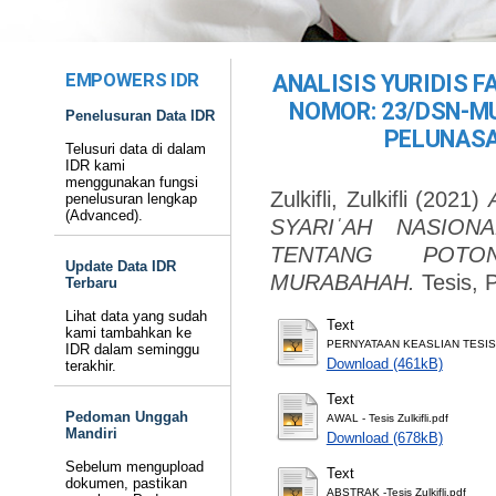
EMPOWERS IDR
ANALISIS YURIDIS 
NOMOR: 23/DSN-MU
Penelusuran Data IDR
PELUNAS
Telusuri data di dalam
IDR kami
menggunakan fungsi
Zulkifli, Zulkifli
(2021)
penelusuran lengkap
(Advanced).
SYARIˈAH NASIONA
TENTANG POTO
Update Data IDR
MURABAHAH.
Tesis, 
Terbaru
Lihat data yang sudah
Text
kami tambahkan ke
PERNYATAAN KEASLIAN TESIS
IDR dalam seminggu
Download (461kB)
terakhir.
Text
Pedoman Unggah
AWAL - Tesis Zulkifli.pdf
Mandiri
Download (678kB)
Sebelum mengupload
Text
dokumen, pastikan
ABSTRAK -Tesis Zulkifli.pdf