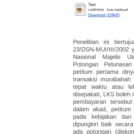
Text
LAMPIRAN - Tesis Zulkifli.pdf
Download (159kB)
Penelitian ini bert
23/DSN-MUI/III/2002 y
Nasional Majelis U
Potongan Pelunasa
petitum pertama din
transaksi murabahah
tepat waktu atau le
disepakati, LKS boleh
pembayaran tersebut 
dalam akad, petitum
pada kebijakan dan
dipungkiri baik secar
ada potongan (disko