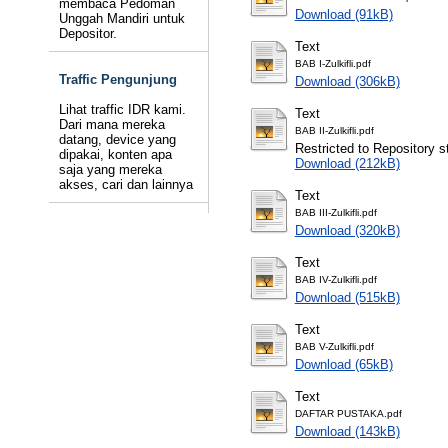
membaca Pedoman
Download (91kB)
Unggah Mandiri untuk
Depositor.
Text
BAB I-Zulkifli.pdf
Traffic Pengunjung
Download (306kB)
Lihat traffic IDR kami.
Text
Dari mana mereka
BAB II-Zulkifli.pdf
datang, device yang
Restricted to Repository st
dipakai, konten apa
Download (212kB)
saja yang mereka
akses, cari dan lainnya
Text
BAB III-Zulkifli.pdf
Download (320kB)
Text
BAB IV-Zulkifli.pdf
Download (515kB)
Text
BAB V-Zulkifli.pdf
Download (65kB)
Text
DAFTAR PUSTAKA.pdf
Download (143kB)