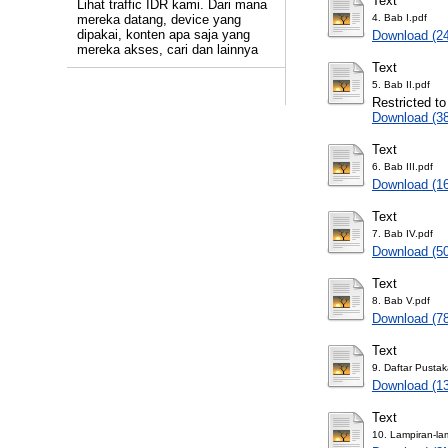
Text
Lihat traffic IDR kami. Dari mana
mereka datang, device yang
4. Bab I.pdf
dipakai, konten apa saja yang
Download (2
mereka akses, cari dan lainnya
Text
5. Bab II.pdf
Restricted to
Download (3
Text
6. Bab III.pdf
Download (1
Text
7. Bab IV.pdf
Download (5
Text
8. Bab V.pdf
Download (7
Text
9. Daftar Pustak
Download (1
Text
10. Lampiran-la