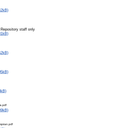
42kB)
 Repository staff only
81kB)
62kB)
05kB)
8kB)
a.pdf
39kB)
mpiran.pdf