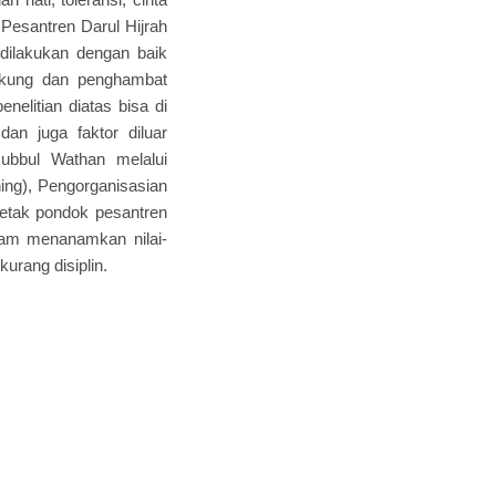
Pesantren Darul Hijrah
dilakukan dengan baik
dukung dan penghambat
nelitian diatas bisa di
an juga faktor diluar
ubbul Wathan melalui
ning), Pengorganisasian
 letak pondok pesantren
lam menanamkan nilai-
urang disiplin.