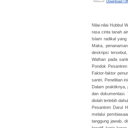
Download (3
Nilai-nilai Hubbul
rasa cinta tanah ai
Islam radikal yang
Maka, penanaman n
deskripsi tersebut
Wathan pada santr
Pondok Pesantren 
Faktor-faktor pen
santri. Penelitian 
Dalam praktiknya, 
dan dokumentasi. T
diolah terlebih dah
Pesantren Darul H
melalui pembiasaan
tanggung jawab, di
kreatif, kerja ker