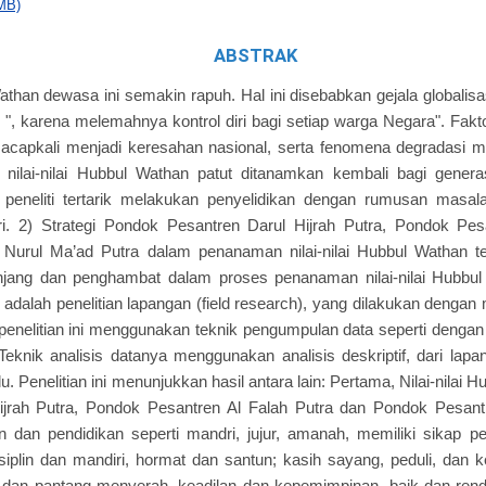
MB)
ABSTRAK
 Wathan dewasa ini semakin rapuh. Hal ini disebabkan gejala global
r ", karena melemahnya kontrol diri bagi setiap warga Negara". Fakto
 acapkali menjadi keresahan nasional, serta fenomena degradasi m
ilai-nilai Hubbul Wathan patut ditanamkan kembali bagi gener
, peneliti tertarik melakukan penyelidikan dengan rumusan masalah
i. 2) Strategi Pondok Pesantren Darul Hijrah Putra, Pondok Pesa
Nurul Ma’ad Putra dalam penanaman nilai-nilai Hubbul Wathan ter
unjang dan penghambat dalam proses penanaman nilai-nilai Hubbul
ini adalah penelitian lapangan (field research), yang dilakukan dengan
penelitian ini menggunakan teknik pengumpulan data seperti denga
eknik analisis datanya menggunakan analisis deskriptif, dari la
ulu. Penelitian ini menunjukkan hasil antara lain: Pertama, Nilai-nilai
ijrah Putra, Pondok Pesantren Al Falah Putra dan Pondok Pesant
 dan pendidikan seperti mandri, jujur, amanah, memiliki sikap p
siplin dan mandiri, hormat dan santun; kasih sayang, peduli, dan k
as dan pantang menyerah, keadilan dan kepemimpinan, baik dan rendah