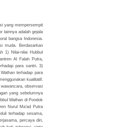
isasi yang mempersempit
r lainnya adalah gejala
oral bangsa Indonesia.
asi muda. Berdasarkan
 1) Nilai-nilai Hubbul
ntren Al Falah Putra,
hadap para santri. 3)
 Wathan terhadap para
 menggunakan kualitatif.
n wawancara, observasi
pangan yang sebelumnya
 Hubbul Wathan di Pondok
ren Nurul Ma’ad Putra
eduli terhadap sesama,
erjasama, percaya diri,
 hati, toleransi, cinta