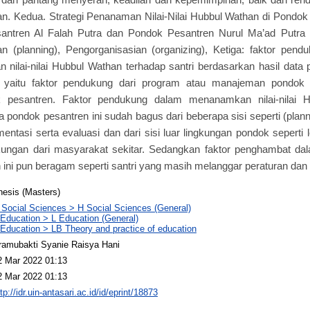
n. Kedua. Strategi Penanaman Nilai-Nilai Hubbul Wathan di Pondok 
antren Al Falah Putra dan Pondok Pesantren Nurul Ma’ad Putra 
n (planning), Pengorganisasian (organizing), Ketiga: faktor pen
ilai-nilai Hubbul Wathan terhadap santri berdasarkan hasil data pe
 yaitu faktor pendukung dari program atau manajeman pondok d
k pesantren. Faktor pendukung dalam menanamkan nilai-nilai H
a pondok pesantren ini sudah bagus dari beberapa sisi seperti (plan
mentasi serta evaluasi dan dari sisi luar lingkungan pondok seperti
ukungan dari masyarakat sekitar. Sedangkan faktor penghambat da
 ini pun beragam seperti santri yang masih melanggar peraturan dan k
hesis (Masters)
 Social Sciences > H Social Sciences (General)
 Education > L Education (General)
 Education > LB Theory and practice of education
ramubakti Syanie Raisya Hani
2 Mar 2022 01:13
2 Mar 2022 01:13
tp://idr.uin-antasari.ac.id/id/eprint/18873