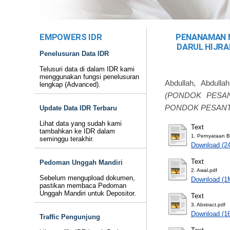
EMPOWERS IDR
PENANAMAN N
DARUL HIJR
Penelusuran Data IDR
Telusuri data di dalam IDR kami
menggunakan fungsi penelusuran
Abdullah, Abdullah
lengkap (Advanced).
(PONDOK PESA
PONDOK PESANT
Update Data IDR Terbaru
Lihat data yang sudah kami
Text
tambahkan ke IDR dalam
1. Pernyataan B
seminggu terakhir.
Download (2
Text
Pedoman Unggah Mandiri
2. Awal.pdf
Sebelum mengupload dokumen,
Download (1
pastikan membaca Pedoman
Unggah Mandiri untuk Depositor.
Text
3. Abstract.pdf
Download (1
Traffic Pengunjung