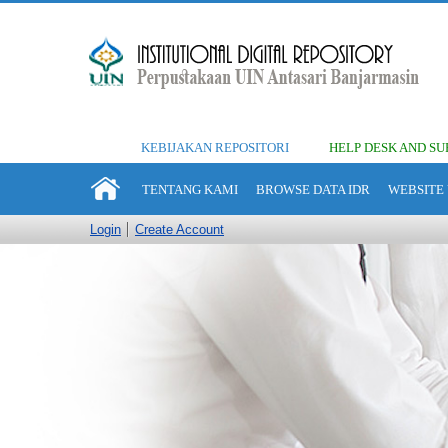
KEBIJAKAN REPOSITORI
HELP DESK AND SU
TENTANG KAMI
BROWSE DATA IDR
WEBSITE 
Login
Create Account