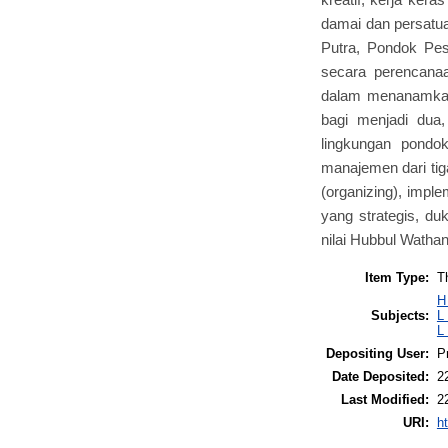
damai dan persatua
Putra, Pondok Pes
secara perencanaa
dalam menanamkan n
bagi menjadi dua,
lingkungan pondo
manajemen dari tig
(organizing), imple
yang strategis, d
nilai Hubbul Wathan
Item Type:
T
H
Subjects:
L
L
Depositing User:
P
Date Deposited:
2
Last Modified:
2
URI:
ht