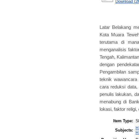
Download (2
Latar Belakang me
Kota Muara Teweh
terutama di mana
menganalisis fak
Tengah, Kalimantan
dengan pendekatan 
Pengambilan samp
teknik wawancara 
cara reduksi data
penulis lakukan, d
menabung di Bank
lokasi, faktor religi
Item Type:
S
H
Subjects:
H