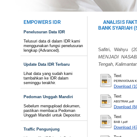
EMPOWERS IDR
ANALISIS FA
BANK SYARIAH 
Penelusuran Data IDR
Telusuri data di dalam IDR kami
menggunakan fungsi penelusuran
Safitri, Wahyu
(2
lengkap (Advanced).
MENJADI NASABA
Tengah, Kalimantan
Update Data IDR Terbaru
Lihat data yang sudah kami
Text
tambahkan ke IDR dalam
PERNYATAAN K
seminggu terakhir.
Download (1
Text
Pedoman Unggah Mandiri
ABSTRAK.pdf
Sebelum mengupload dokumen,
Download (8
pastikan membaca Pedoman
Unggah Mandiri untuk Depositor.
Text
BAB I.pdf
Download (4
Traffic Pengunjung