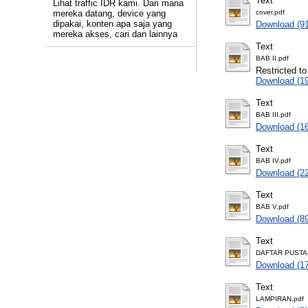
Text
Lihat traffic IDR kami. Dari mana
mereka datang, device yang
cover.pdf
dipakai, konten apa saja yang
Download (9
mereka akses, cari dan lainnya
Text
BAB II.pdf
Restricted to
Download (1
Text
BAB III.pdf
Download (1
Text
BAB IV.pdf
Download (2
Text
BAB V.pdf
Download (8
Text
DAFTAR PUSTA
Download (1
Text
LAMPIRAN.pdf