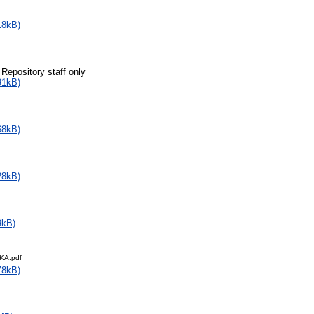
18kB)
 Repository staff only
91kB)
68kB)
28kB)
9kB)
KA.pdf
78kB)