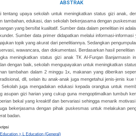
ABSTRAK
aji tentang upaya sekolah untuk meningkatkan status gizi anak, 
 tambahan, edukasi, dan sekolah bekerjasama dengan puskesmas te
pangan yang bersifat kualitatif. Sumber data dalam penelitian ini adala
kunder. Sumber data primer didapatkan melalui informasi-informasi
jukan topik yang akurat dari penelitiannya. Sedangkan pengumpula
bservasi, wawancara, dan dokumentasi. Berdasarkan hasil penelitia
gka meningkatkan status gizi anak TK Al-Furqan Banjarmasin i
lan dengan baik, sekolah mengupayakan untuk meningkatkan status
an tambahan dalam 2 minggu 1x, makanan yang diberikan sepert
adisional, dll, selain itu anak-anak juga mengetahui jenis-jenis kue t
. Sekolah juga mengadakan edukasi kepada orangtua untuk memb
 asupan gizi harian yang cukup guna mengoptimalkan tumbuh ke
ian bekal yang kreaktif dan bervariasi sehingga menarik motivas
h juga bekerjasama dengan pihak puskesmas untuk melakukan pengu
erat badan.
kripsi
 Education > L Education (General)