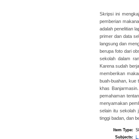
Skripsi ini mengk
pemberian makanan
adalah penelitian la
primer dan data se
langsung dan menga
berupa foto dari o
sekolah dalam ran
Karena sudah berja
memberikan makan
buah-buahan, kue tr
khas Banjarmasin
pemahaman tentang
menyamakan pember
selain itu sekola
tinggi badan, dan b
Item Type:
S
Subjects:
L