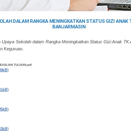
OLAH DALAM RANGKA MENINGKATKAN STATUS GIZI ANAK 
BANJARMASIN
)
Upaya Sekolah dalam Rangka Meningkatkan Status Gizi Anak TK A
an Keguruan.
EASLIAN TULISAN.pdf
89kB)
81kB)
95kB)
83kB)