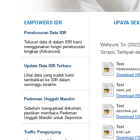
EMPOWERS IDR
UPAYA SEK
Penelusuran Data IDR
Telusuri data di dalam IDR kami
Wahyuni, Sri
(2022
menggunakan fungsi penelusuran
lengkap (Advanced).
Skripsi, Tarbiyah d
Text
Update Data IDR Terbaru
PERNYATAAN K
Download (4
Lihat data yang sudah kami
tambahkan ke IDR dalam
seminggu terakhir.
Text
AWAL.pdf
Download (9
Pedoman Unggah Mandiri
Text
Sebelum mengupload dokumen,
ABSTRAK.pdf
pastikan membaca Pedoman
Download (2
Unggah Mandiri untuk Depositor.
Text
Traffic Pengunjung
BAB I.pdf
Download (7