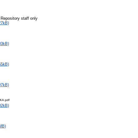
 Repository staff only
27kB)
93kB)
55kB)
97kB)
KA.pdf
02kB)
MB)