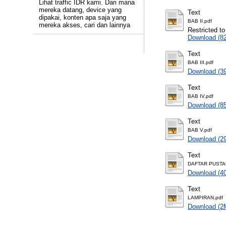
Lihat traffic IDR kami. Dari mana
mereka datang, device yang
Text
dipakai, konten apa saja yang
BAB II.pdf
mereka akses, cari dan lainnya
Restricted to
Download (8
Text
BAB III.pdf
Download (3
Text
BAB IV.pdf
Download (8
Text
BAB V.pdf
Download (2
Text
DAFTAR PUSTA
Download (4
Text
LAMPIRAN.pdf
Download (2