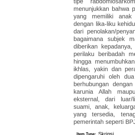
tipe rabdomiosarkom
menunjukkan bahwa pe
yang memiliki anak
dengan lika-liku kehi
dari penolakan/penya
bagaimana subjek m
diberikan kepadanya,
perilaku beribadah me
hingga menumbuhkan 
ikhlas, yakin dan per
dipengaruhi oleh dua 
berhubungan dengan 
karunia Allah maup
eksternal, dari luar/
suami, anak, keluarg
yang tersedia, tena
pemerintah seperti BP
Skripsi
Item Type: