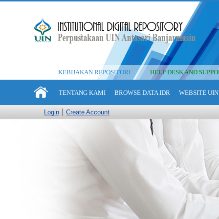
KEBIJAKAN REPOSITORI
HELP DESK AND SUPPO
TENTANG KAMI
BROWSE DATA IDR
WEBSITE UIN
Login
Create Account