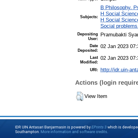
B Philosophy. P
H Social Scienc
Subjects:
H Social Scienc
Social problems
Depositing
Pramubakti Sya
User:
Date
02 Jan 2023 07:
Deposited:
Last
02 Jan 2023 07:
Modified:
http://idr.uin-an
URI:
Actions (login requir
View Item
IDR UIN Antasari Banjarmasin is powered by
EPrints 3
which is develope
Southampton.
More information and software credits
.