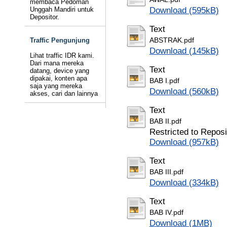
membaca Pedoman
Unggah Mandiri untuk
Download (595kB)
Depositor.
Text
Traffic Pengunjung
ABSTRAK.pdf
Download (145kB)
Lihat traffic IDR kami.
Dari mana mereka
Text
datang, device yang
dipakai, konten apa
BAB I.pdf
saja yang mereka
Download (560kB)
akses, cari dan lainnya
Text
BAB II.pdf
Restricted to Reposi
Download (957kB)
Text
BAB III.pdf
Download (334kB)
Text
BAB IV.pdf
Download (1MB)