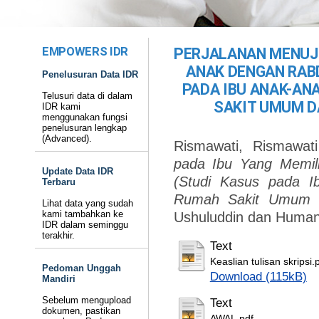
EMPOWERS IDR
PERJALANAN MENUJU
ANAK DENGAN RAB
Penelusuran Data IDR
PADA IBU ANAK-AN
Telusuri data di dalam
SAKIT UMUM D
IDR kami
menggunakan fungsi
penelusuran lengkap
(Advanced).
Rismawati, Rismawati
pada Ibu Yang Memil
Update Data IDR
(Studi Kasus pada I
Terbaru
Rumah Sakit Umum Da
Lihat data yang sudah
kami tambahkan ke
Ushuluddin dan Human
IDR dalam seminggu
terakhir.
Text
Keaslian tulisan skripsi.
Pedoman Unggah
Download (115kB)
Mandiri
Sebelum mengupload
Text
dokumen, pastikan
AWAL.pdf