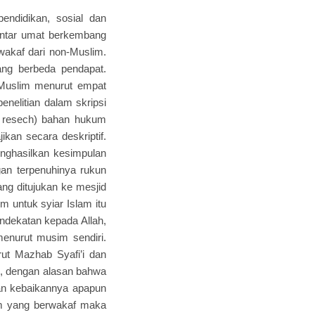
endidikan, sosial dan
antar umat berkembang
 wakaf dari non-Muslim.
ng berbeda pendapat.
-Muslim menurut empat
nelitian dalam skripsi
ary resech) bahan hukum
kan secara deskriptif.
menghasilkan kesimpulan
n terpenuhinya rukun
ng ditujukan ke mesjid
 untuk syiar Islam itu
endekatan kepada Allah,
enurut musim sendiri.
ut Mazhab Syafi’i dan
m, dengan alasan bahwa
dan kebaikannya apapun
im yang berwakaf maka