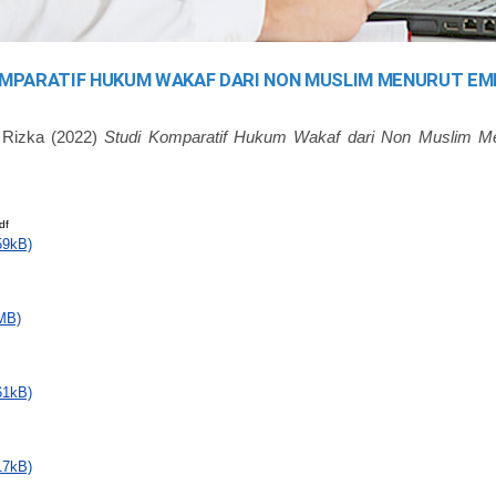
OMPARATIF HUKUM WAKAF DARI NON MUSLIM MENURUT E
Rizka
(2022)
Studi Komparatif Hukum Wakaf dari Non Muslim M
df
59kB)
MB)
61kB)
17kB)