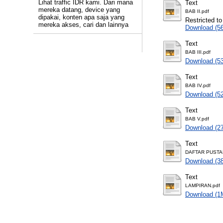
Lihat traffic IDR kami. Dari mana
Text
mereka datang, device yang
BAB II.pdf
dipakai, konten apa saja yang
Restricted to
mereka akses, cari dan lainnya
Download (5
Text
BAB III.pdf
Download (5
Text
BAB IV.pdf
Download (5
Text
BAB V.pdf
Download (2
Text
DAFTAR PUSTA
Download (3
Text
LAMPIRAN.pdf
Download (1