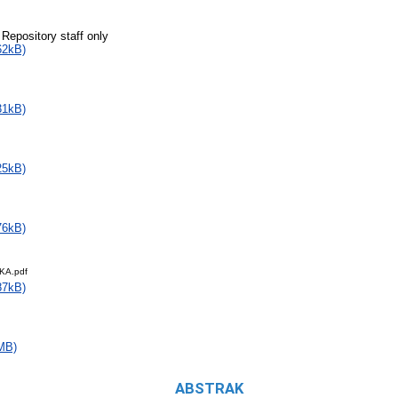
 Repository staff only
62kB)
31kB)
25kB)
76kB)
KA.pdf
87kB)
MB)
ABSTRAK