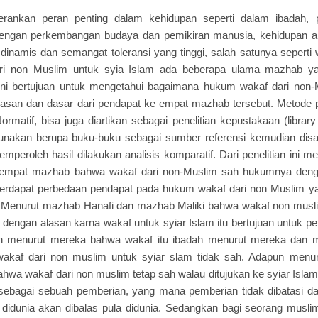
rankan peran penting dalam kehidupan seperti dalam ibadah, p
dengan perkembangan budaya dan pemikiran manusia, kehidupan 
 dinamis dan semangat toleransi yang tinggi, salah satunya seperti
ri non Muslim untuk syia Islam ada beberapa ulama mazhab ya
 ini bertujuan untuk mengetahui bagaimana hukum wakaf dari non
asan dan dasar dari pendapat ke empat mazhab tersebut. Metode pe
 Normatif, bisa juga diartikan sebagai penelitian kepustakaan (libr
gunakan berupa buku-buku sebagai sumber referensi kemudian disaji
peroleh hasil dilakukan analisis komparatif. Dari penelitian ini 
empat mazhab bahwa wakaf dari non-Muslim sah hukumnya denga
 terdapat perbedaan pendapat pada hukum wakaf dari non Muslim ya
). Menurut mazhab Hanafi dan mazhab Maliki bahwa wakaf non muslim
, dengan alasan karna wakaf untuk syiar Islam itu bertujuan untuk p
n menurut mereka bahwa wakaf itu ibadah menurut mereka dan m
akaf dari non muslim untuk syiar slam tidak sah. Adapun menur
wa wakaf dari non muslim tetap sah walau ditujukan ke syiar Isla
n sebagai sebuah pemberian, yang mana pemberian tidak dibatasi 
 didunia akan dibalas pula didunia. Sedangkan bagi seorang musl