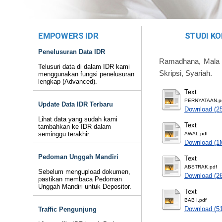
EMPOWERS IDR
STUDI K
Penelusuran Data IDR
Ramadhana, Mala 
Telusuri data di dalam IDR kami
Skripsi, Syariah.
menggunakan fungsi penelusuran
lengkap (Advanced).
Text
PERNYATAAN.p
Update Data IDR Terbaru
Download (2
Lihat data yang sudah kami
Text
tambahkan ke IDR dalam
seminggu terakhir.
AWAL.pdf
Download (1
Pedoman Unggah Mandiri
Text
ABSTRAK.pdf
Sebelum mengupload dokumen,
Download (2
pastikan membaca Pedoman
Unggah Mandiri untuk Depositor.
Text
BAB I.pdf
Download (5
Traffic Pengunjung