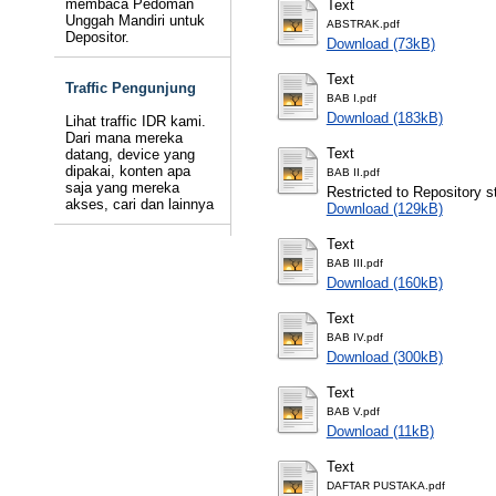
membaca Pedoman
Text
Unggah Mandiri untuk
ABSTRAK.pdf
Depositor.
Download (73kB)
Text
Traffic Pengunjung
BAB I.pdf
Download (183kB)
Lihat traffic IDR kami.
Dari mana mereka
Text
datang, device yang
dipakai, konten apa
BAB II.pdf
saja yang mereka
Restricted to Repository st
akses, cari dan lainnya
Download (129kB)
Text
BAB III.pdf
Download (160kB)
Text
BAB IV.pdf
Download (300kB)
Text
BAB V.pdf
Download (11kB)
Text
DAFTAR PUSTAKA.pdf