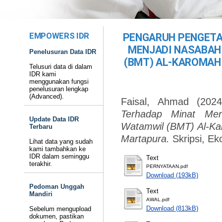
EMPOWERS IDR
PENGARUH PENGETA
MENJADI NASABAH
Penelusuran Data IDR
(BMT) AL-KAROMAH
Telusuri data di dalam
IDR kami
menggunakan fungsi
penelusuran lengkap
(Advanced).
Faisal, Ahmad
(202
Terhadap Minat Men
Update Data IDR
Watamwil (BMT) Al-Ka
Terbaru
Martapura.
Skripsi, Ek
Lihat data yang sudah
kami tambahkan ke
IDR dalam seminggu
Text
terakhir.
PERNYATAAN.pdf
Download (193kB)
Pedoman Unggah
Text
Mandiri
AWAL.pdf
Download (813kB)
Sebelum mengupload
dokumen, pastikan