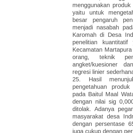
menggunakan produk y
yaitu untuk mengetah
besar pengaruh pen
menjadi nasabah pad
Karomah di Desa Ind
penelitian kuantitati
Kecamatan Martapura 
orang, teknik pe
angket/kuesioner d
regresi linier sederha
25. Hasil menunj
pengetahuan produk
pada Baitul Maal Wat
dengan nilai sig 0,0
ditolak. Adanya pega
masyarakat desa Indr
dengan persentase 6
juga cukup dengan per