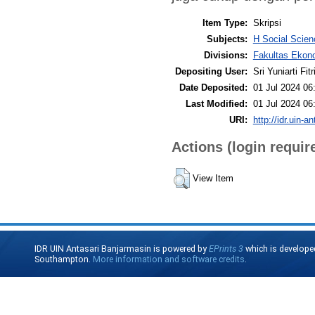
Item Type:
Skripsi
Subjects:
H Social Scie
Divisions:
Fakultas Ekono
Depositing User:
Sri Yuniarti Fitr
Date Deposited:
01 Jul 2024 06
Last Modified:
01 Jul 2024 06
URI:
http://idr.uin-a
Actions (login requir
View Item
IDR UIN Antasari Banjarmasin is powered by
EPrints 3
which is develope
Southampton.
More information and software credits
.