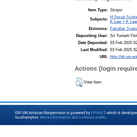
Item Type:
Skripsi
H Social Scie
Subjects:
K Law > K Law
Divisions:
Fakultas Syar
Depositing User:
Sri Yuniarti Fitr
Date Deposited:
03 Feb 2025 0
Last Modified:
03 Feb 2025 0
URI:
http://idr.uin-a
Actions (login requir
View Item
IDR UIN Antasari Banjarmasin is powered by
EPrints 3
which is develope
Southampton.
More information and software credits
.