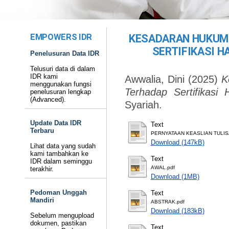
EMPOWERS IDR
KESADARAN HUKUM
SERTIFIKASI H
Penelusuran Data IDR
Telusuri data di dalam
IDR kami
Awwalia, Dini
(2025)
K
menggunakan fungsi
Terhadap Sertifikasi 
penelusuran lengkap
(Advanced).
Syariah.
Update Data IDR
Text
Terbaru
PERNYATAAN KEASLIAN TULIS
Download (147kB)
Lihat data yang sudah
kami tambahkan ke
Text
IDR dalam seminggu
AWAL.pdf
terakhir.
Download (1MB)
Pedoman Unggah
Text
Mandiri
ABSTRAK.pdf
Download (183kB)
Sebelum mengupload
dokumen, pastikan
Text