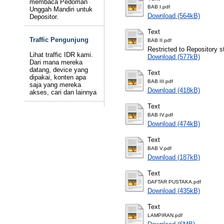
membaca Pedoman
BAB I.pdf
Unggah Mandiri untuk
Download (564kB)
Depositor.
Text
Traffic Pengunjung
BAB II.pdf
Restricted to Repository st
Lihat traffic IDR kami.
Download (577kB)
Dari mana mereka
datang, device yang
Text
dipakai, konten apa
BAB III.pdf
saja yang mereka
Download (418kB)
akses, cari dan lainnya
Text
BAB IV.pdf
Download (474kB)
Text
BAB V.pdf
Download (187kB)
Text
DAFTAR PUSTAKA.pdf
Download (435kB)
Text
LAMPIRAN.pdf