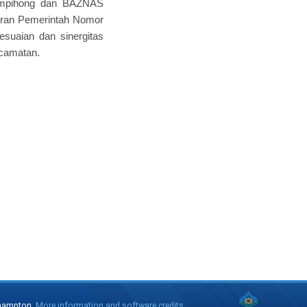
Lampihong dan BAZNAS
uran Pemerintah Nomor
suaian dan sinergitas
ecamatan.
thampton.
More information and software credits
.