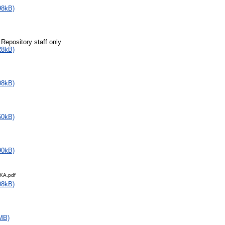
98kB)
 Repository staff only
28kB)
08kB)
50kB)
90kB)
KA.pdf
08kB)
MB)