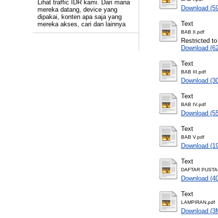
Lihat traffic IDR kami. Dari mana
Download (5
mereka datang, device yang
dipakai, konten apa saja yang
Text
mereka akses, cari dan lainnya
BAB II.pdf
Restricted to
Download (6
Text
BAB III.pdf
Download (3
Text
BAB IV.pdf
Download (5
Text
BAB V.pdf
Download (1
Text
DAFTAR PUSTA
Download (4
Text
LAMPIRAN.pdf
Download (3