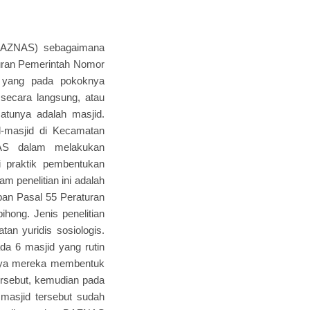
 (BAZNAS) sebagaimana
uran Pemerintah Nomor
 yang pada pokoknya
ecara langsung, atau
tunya adalah masjid.
jid-masjid di Kecamatan
AS dalam melakukan
i praktik pembentukan
m penelitian ini adalah
pan Pasal 55 Peraturan
ong. Jenis penelitian
an yuridis sosiologis.
da 6 masjid yang rutin
sanya mereka membentuk
tersebut, kemudian pada
masjid tersebut sudah