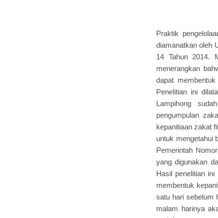
Praktik pengelola
diamanatkan oleh 
14 Tahun 2014. 
menerangkan bahw
dapat membentuk 
Penelitian ini dil
Lampihong sudah
pengumpulan zaka
kepanitiaan zakat f
untuk mengetahui b
Pemerintah Nomor 
yang digunakan dal
Hasil penelitian i
membentuk kepaniti
satu hari sebelum h
malam harinya aka