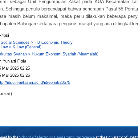
 resmi sebagai Unit Pengumpulan Zakat pada KUA Kecamatan 
n. Sehingga penulis berpendapat bahwa penerapan Pasal 55 Perat
asa masih belum maksimal, maka perlu dilakukan beberapa penye
paten Balangan serta para pengurus masjid yang ada di tingkat k
kripsi
 Social Sciences > HB Economic Theory
 Law > K Law (General)
akultas Syariah > Hukum Ekonomi Syariah (Muamalah)
i Yuniarti Fitria
5 Mar 2025 02:25
5 Mar 2025 02:25
tp://idr.uin-antasari.ac.id/id/eprint/28575
uired)
oped by the
School of Electronics and Computer Science
at the University of Sou