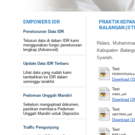
EMPOWERS IDR
PRAKTIK KEPA
BALANGAN (ST
Penelusuran Data IDR
Telusuri data di dalam IDR kami
Ridani, Muhamma
menggunakan fungsi penelusuran
lengkap (Advanced).
Kabupaten Balang
Syariah.
Update Data IDR Terbaru
Text
Lihat data yang sudah kami
PERNYATAAN.p
tambahkan ke IDR dalam
Download (3
seminggu terakhir.
Text
AWAL.pdf
Pedoman Unggah Mandiri
Download (2
Sebelum mengupload dokumen,
pastikan membaca Pedoman
Text
Unggah Mandiri untuk Depositor.
ABSTRAK.pdf
Download (1
Traffic Pengunjung
Text
BAB I.pdf