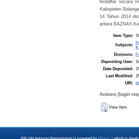
terdaftar secara
Kabupaten Balanga
14 Tahun 2014 dir
antara BAZNAS Kabu
Item Type:
S
H
Subjects:
K
Divisions:
F
Depositing User:
Sr
Date Deposited:
2
Last Modified:
2
URI:
ht
Actions (login req
View Item
IDR UIN Antasari Banjarmasin is powered by
EPrints 3
which is devel