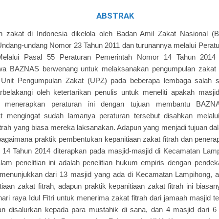
ABSTRAK
an zakat di Indonesia dikelola oleh Badan Amil Zakat Nasional
Undang-undang Nomor 23 Tahun 2011 dan turunannya melalui Perat
Melalui Pasal 55 Peraturan Pemerintah Nomor 14 Tahun 2014
a BAZNAS berwenang untuk melaksanakan pengumpulan zakat s
Unit Pengumpulan Zakat (UPZ) pada beberapa lembaga salah sa
atarbelakangi oleh ketertarikan penulis untuk meneliti apakah mas
 menerapkan peraturan ini dengan tujuan membantu BAZN
t mengingat sudah lamanya peraturan tersebut disahkan melalu
itrah yang biasa mereka laksanakan. Adapun yang menjadi tujuan dala
agaimana praktik pembentukan kepanitiaan zakat fitrah dan penera
14 Tahun 2014 diterapkan pada masjid-masjid di Kecamatan Lampih
am penelitian ini adalah penelitian hukum empiris dengan pendekat
ni menunjukkan dari 13 masjid yang ada di Kecamatan Lampihong, a
aan zakat fitrah, adapun praktik kepanitiaan zakat fitrah ini bia
ari raya Idul Fitri untuk menerima zakat fitrah dari jamaah masjid 
n disalurkan kepada para mustahik di sana, dan 4 masjid dari 6 