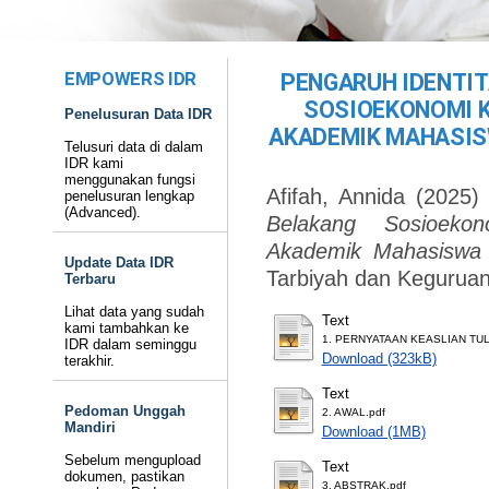
EMPOWERS IDR
PENGARUH IDENTIT
SOSIOEKONOMI K
Penelusuran Data IDR
AKADEMIK MAHASIS
Telusuri data di dalam
IDR kami
menggunakan fungsi
Afifah, Annida
(2025
penelusuran lengkap
(Advanced).
Belakang Sosioekon
Akademik Mahasiswa 
Update Data IDR
Tarbiyah dan Keguruan
Terbaru
Lihat data yang sudah
Text
kami tambahkan ke
1. PERNYATAAN KEASLIAN TUL
IDR dalam seminggu
Download (323kB)
terakhir.
Text
Pedoman Unggah
2. AWAL.pdf
Mandiri
Download (1MB)
Sebelum mengupload
Text
dokumen, pastikan
3. ABSTRAK.pdf