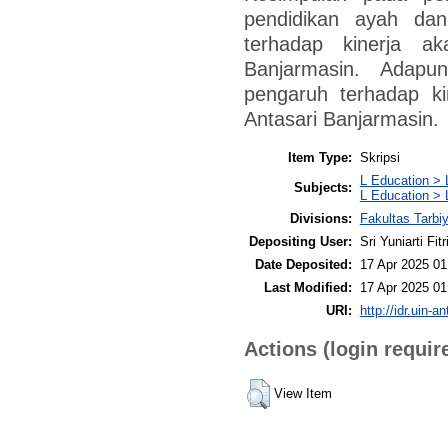
pendidikan ayah da
terhadap kinerja a
Banjarmasin. Adapu
pengaruh terhadap k
Antasari Banjarmasin.
Item Type:
Skripsi
L Education > 
Subjects:
L Education > 
Divisions:
Fakultas Tarb
Depositing User:
Sri Yuniarti Fitr
Date Deposited:
17 Apr 2025 01
Last Modified:
17 Apr 2025 01
URI:
http://idr.uin-a
Actions (login requir
View Item