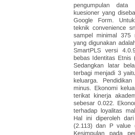
pengumpulan data d
kuesioner yang diseb
Google Form. Untuk
teknik convenience s
sampel minimal 375 m
yang digunakan adala
SmartPLS versi 4.0.9
bebas Identitas Etnis 
Sedangkan latar bel
terbagi menjadi 3 yai
keluarga. Pendidika
minus. Ekonomi keluar
terikat kinerja akade
sebesar 0.022. Ekonom
terhadap loyalitas m
Hal ini diperoleh dari
(2.113) dan P value 
Kesimpulan pada pene