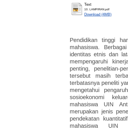
Text
10. LAMPIRAN.pdf
Download (4MB)
Pendidikan tinggi ha
mahasiswa. Berbagai 
identitas etnis dan l
mempengaruhi kiner
penting, penelitian-pe
tersebut masih terb
terbatasnya peneliti ya
mengetahui pengaruh 
sosioekonomi kelua
mahasiswa UIN Antas
merupakan jenis pene
pendekatan kuantitat
mahasiswa UIN An