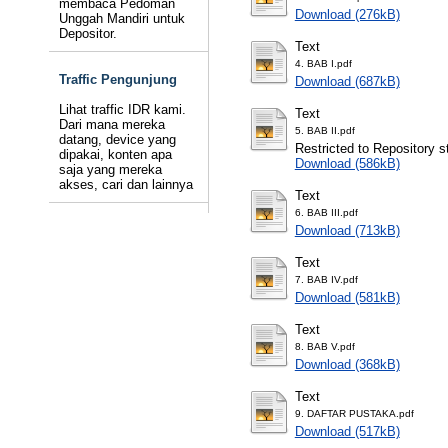
membaca Pedoman
Download (276kB)
Unggah Mandiri untuk
Depositor.
Text
4. BAB I.pdf
Traffic Pengunjung
Download (687kB)
Lihat traffic IDR kami.
Text
Dari mana mereka
5. BAB II.pdf
datang, device yang
Restricted to Repository st
dipakai, konten apa
Download (586kB)
saja yang mereka
akses, cari dan lainnya
Text
6. BAB III.pdf
Download (713kB)
Text
7. BAB IV.pdf
Download (581kB)
Text
8. BAB V.pdf
Download (368kB)
Text
9. DAFTAR PUSTAKA.pdf
Download (517kB)