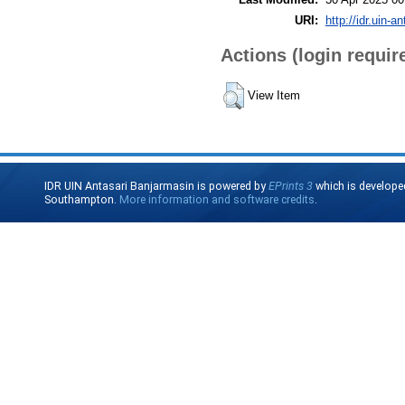
URI:
http://idr.uin-a
Actions (login requir
View Item
IDR UIN Antasari Banjarmasin is powered by
EPrints 3
which is develope
Southampton.
More information and software credits
.