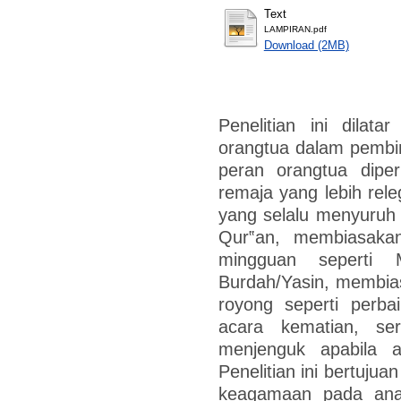
Text
LAMPIRAN.pdf
Download (2MB)
Penelitian ini dilat
orangtua dalam pembi
peran orangtua dipe
remaja yang lebih rele
yang selalu menyuruh
Qur‟an, membiasaka
mingguan seperti
Burdah/Yasin, membia
royong seperti perba
acara kematian, se
menjenguk apabila 
Penelitian ini bertuju
keagamaan pada ana