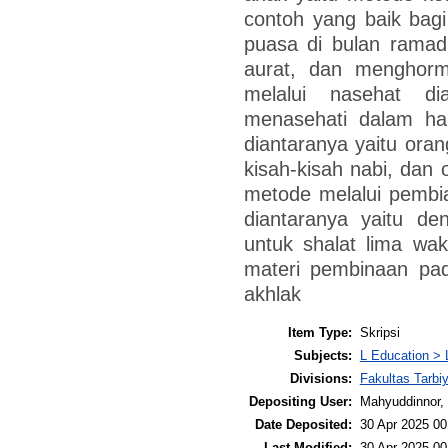
contoh yang baik bagi
puasa di bulan rama
aurat, dan menghorm
melalui nasehat di
menasehati dalam hal
diantaranya yaitu oran
kisah-kisah nabi, dan
metode melalui pembi
diantaranya yaitu d
untuk shalat lima wa
materi pembinaan pad
akhlak
Item Type:
Skripsi
Subjects:
L Education > 
Divisions:
Fakultas Tarb
Depositing User:
Mahyuddinnor, 
Date Deposited:
30 Apr 2025 00
Last Modified:
30 Apr 2025 00