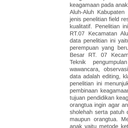
keagamaan pada anak 
Aluh-Aluh Kabupaten 
jenis penelitian field 
kualitatif. Penelitian 
RT.07 Kecamatan Alu
data penelitian ini y
perempuan yang beru
Besar RT. 07 Kecama
Teknik pengumpula
wawancara, observasi
data adalah editing, kl
penelitian ini menun
pembinaan keagamaan 
tujuan pendidikan kea
orangtua ingin agar a
sholehah serta patuh d
maupun orangtua. M
anak yaitu metode ket