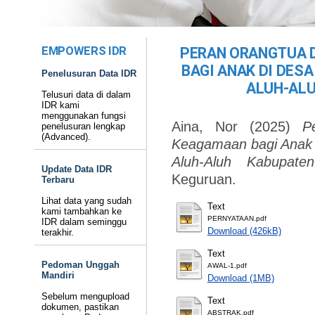
EMPOWERS IDR
PERAN ORANGTUA 
BAGI ANAK DI DES
Penelusuran Data IDR
ALUH-ALU
Telusuri data di dalam
IDR kami
menggunakan fungsi
Aina, Nor
(2025)
P
penelusuran lengkap
(Advanced).
Keagamaan bagi Anak 
Aluh-Aluh Kabupaten
Update Data IDR
Keguruan.
Terbaru
Lihat data yang sudah
Text
kami tambahkan ke
PERNYATAAN.pdf
IDR dalam seminggu
Download (426kB)
terakhir.
Text
Pedoman Unggah
AWAL-1.pdf
Mandiri
Download (1MB)
Sebelum mengupload
Text
dokumen, pastikan
ABSTRAK.pdf