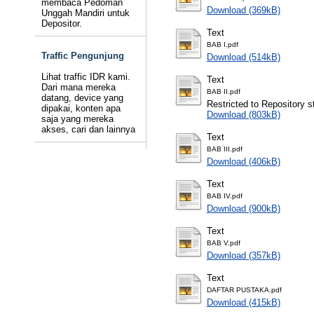
membaca Pedoman
Download (369kB)
Unggah Mandiri untuk
Depositor.
Text
BAB I.pdf
Traffic Pengunjung
Download (514kB)
Lihat traffic IDR kami.
Text
Dari mana mereka
BAB II.pdf
datang, device yang
Restricted to Repository st
dipakai, konten apa
Download (803kB)
saja yang mereka
akses, cari dan lainnya
Text
BAB III.pdf
Download (406kB)
Text
BAB IV.pdf
Download (900kB)
Text
BAB V.pdf
Download (357kB)
Text
DAFTAR PUSTAKA.pdf
Download (415kB)