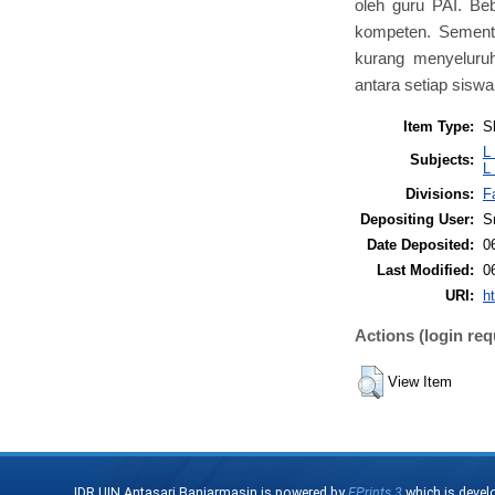
oleh guru PAI. Be
kompeten. Sement
kurang menyeluruh
antara setiap siswa
Item Type:
S
L
Subjects:
L
Divisions:
F
Depositing User:
Sr
Date Deposited:
0
Last Modified:
0
URI:
ht
Actions (login req
View Item
IDR UIN Antasari Banjarmasin is powered by
EPrints 3
which is devel