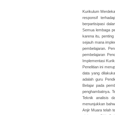
Kurikulum Merdeka 
responsif terhad
berpartisipasi da
Semua lembaga pen
karena itu, penti
sejauh mana imple
pembelajaran. Pen
pembelajaran Pen
Implementasi Kuri
Penelitian ini meru
data yang dilakuka
adalah guru Pendi
Belajar pada pem
penghambatnya. Te
Teknik analisis d
menunjukkan bahw
Anjir Muara telah 