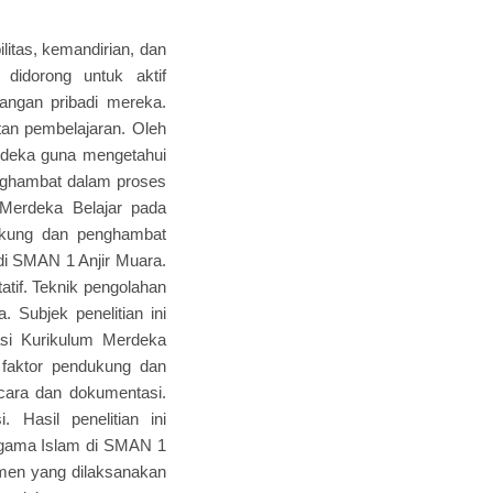
itas, kemandirian, dan
didorong untuk aktif
angan pribadi mereka.
tan pembelajaran. Oleh
rdeka guna mengetahui
nghambat dalam proses
m Merdeka Belajar pada
ukung dan penghambat
di SMAN 1 Anjir Muara.
atif. Teknik pengolahan
. Subjek penelitian ini
asi Kurikulum Merdeka
 faktor pendukung dan
cara dan dokumentasi.
 Hasil penelitian ini
Agama Islam di SMAN 1
smen yang dilaksanakan