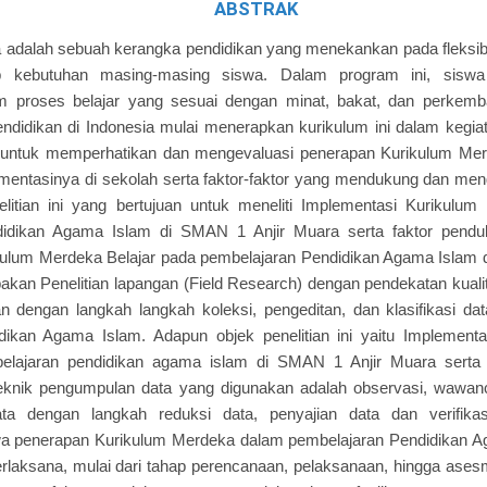
ABSTRAK
adalah sebuah kerangka pendidikan yang menekankan pada fleksibil
ap kebutuhan masing-masing siswa. Dalam program ini, siswa 
lam proses belajar yang sesuai dengan minat, bakat, dan perkemb
didikan di Indonesia mulai menerapkan kurikulum ini dalam kegia
ng untuk memperhatikan dan mengevaluasi penerapan Kurikulum Me
mentasinya di sekolah serta faktor-faktor yang mendukung dan me
elitian ini yang bertujuan untuk meneliti Implementasi Kurikulu
didikan Agama Islam di SMAN 1 Anjir Muara serta faktor pend
kulum Merdeka Belajar pada pembelajaran Pendidikan Agama Islam 
pakan Penelitian lapangan (Field Research) dengan pendekatan kualit
n dengan langkah langkah koleksi, pengeditan, dan klasifikasi data
dikan Agama Islam. Adapun objek penelitian ini yaitu Implement
belajaran pendidikan agama islam di SMAN 1 Anjir Muara serta
knik pengumpulan data yang digunakan adalah observasi, wawan
ata dengan langkah reduksi data, penyajian data dan verifikasi.
a penerapan Kurikulum Merdeka dalam pembelajaran Pendidikan 
terlaksana, mulai dari tahap perencanaan, pelaksanaan, hingga ase