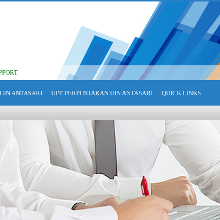
PPORT
UIN ANTASARI
UPT PERPUSTAKAN UIN ANTASARI
QUICK LINKS