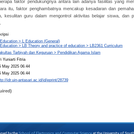
berapa faktor pendukungnya antara lain adanya fasilitas yang me
ara itu, faktor penghambatnya mencakup kesadaran dan pemah
, kesulitan guru dalam mengontrol aktivitas belajar siswa, da
.
kripsi
 Education > L Education (General)
 Education > LB Theory and practice of education > LB2361 Curriculum
akultas Tarbiyah dan Keguruan > Pendidikan Agama Islam
i Yuniarti Fitria
6 May 2025 06:44
6 May 2025 06:44
tp://idr.uin-antasari.ac.id/id/eprint/28739
uired)
oped by the
School of Electronics and Computer Science
at the University of Sou