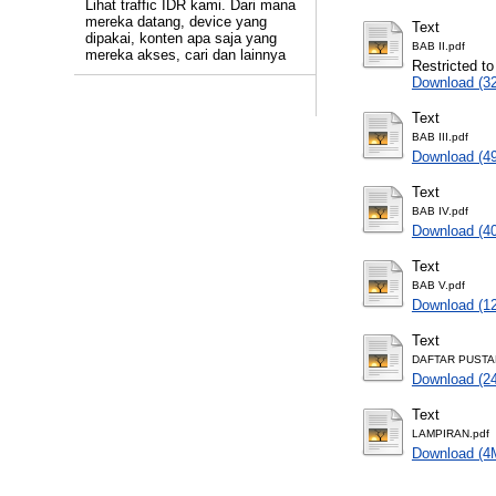
Lihat traffic IDR kami. Dari mana
mereka datang, device yang
Text
dipakai, konten apa saja yang
BAB II.pdf
mereka akses, cari dan lainnya
Restricted to
Download (3
Text
BAB III.pdf
Download (4
Text
BAB IV.pdf
Download (4
Text
BAB V.pdf
Download (1
Text
DAFTAR PUSTA
Download (2
Text
LAMPIRAN.pdf
Download (4