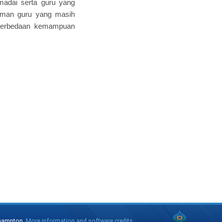
madai serta guru yang
aman guru yang masih
n perbedaan kemampuan
thampton.
More information and software credits
.