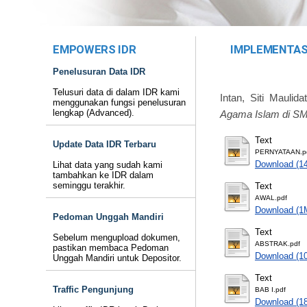
EMPOWERS IDR
IMPLEMENTAS
Penelusuran Data IDR
Telusuri data di dalam IDR kami
Intan, Siti Maulidat
menggunakan fungsi penelusuran
lengkap (Advanced).
Agama Islam di SM
Text
Update Data IDR Terbaru
PERNYATAAN.p
Download (1
Lihat data yang sudah kami
tambahkan ke IDR dalam
seminggu terakhir.
Text
AWAL.pdf
Download (1
Pedoman Unggah Mandiri
Text
Sebelum mengupload dokumen,
ABSTRAK.pdf
pastikan membaca Pedoman
Download (1
Unggah Mandiri untuk Depositor.
Text
Traffic Pengunjung
BAB I.pdf
Download (1