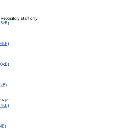
 Repository staff only
28kB)
98kB)
08kB)
2kB)
KA.pdf
44kB)
MB)