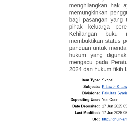
menghilangkan hak a
memungkinkan penggun
bagi pasangan yang t
pihak keluarga per
Kehilangan buku 
membuktikan status 
panduan untuk mendap
hukum yang digunak
mengacu pada Perat
2024 dan hukum fikih 
Item Type:
Skripsi
Subjects:
K Law > K Law
Divisions:
Fakultas Syar
Depositing User:
Yoe Oden
Date Deposited:
17 Jun 2025 05
Last Modified:
17 Jun 2025 05
URI:
http://idr.uin-a