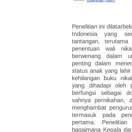
Download (3MB)
Penelitian ini dilatarbe
Indonesia yang ser
tantangan, terutam
penentuan wali ni
berwenang dalam ur
penting dalam mene
status anak yang lahir 
kehilangan buku nika
yang dihadapi oleh 
berfungsi sebagai 
sahnya pernikahan, 
menghambat pengurusa
termasuk pada pen
pertama. Penelitia
bagaimana Kepala dan