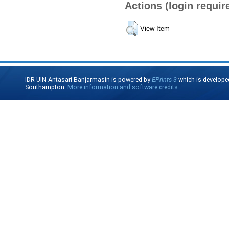
Actions (login requir
View Item
IDR UIN Antasari Banjarmasin is powered by
EPrints 3
which is develope
Southampton.
More information and software credits
.