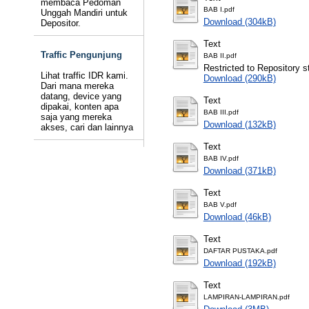
membaca Pedoman
BAB I.pdf
Unggah Mandiri untuk
Download (304kB)
Depositor.
Text
Traffic Pengunjung
BAB II.pdf
Restricted to Repository st
Lihat traffic IDR kami.
Download (290kB)
Dari mana mereka
datang, device yang
Text
dipakai, konten apa
BAB III.pdf
saja yang mereka
Download (132kB)
akses, cari dan lainnya
Text
BAB IV.pdf
Download (371kB)
Text
BAB V.pdf
Download (46kB)
Text
DAFTAR PUSTAKA.pdf
Download (192kB)
Text
LAMPIRAN-LAMPIRAN.pdf