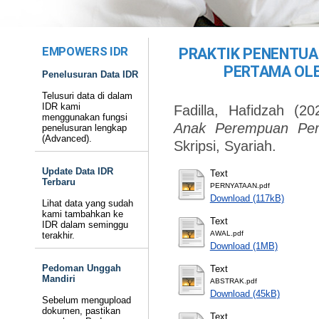
EMPOWERS IDR
PRAKTIK PENENTUA
PERTAMA OLE
Penelusuran Data IDR
Telusuri data di dalam
IDR kami
Fadilla, Hafidzah
(20
menggunakan fungsi
Anak Perempuan Per
penelusuran lengkap
(Advanced).
Skripsi, Syariah.
Update Data IDR
Text
Terbaru
PERNYATAAN.pdf
Download (117kB)
Lihat data yang sudah
kami tambahkan ke
Text
IDR dalam seminggu
AWAL.pdf
terakhir.
Download (1MB)
Pedoman Unggah
Text
Mandiri
ABSTRAK.pdf
Download (45kB)
Sebelum mengupload
dokumen, pastikan
Text