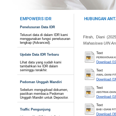
EMPOWERS IDR
HUBUNGAN ANT
Penelusuran Data IDR
Telusuri data di dalam IDR kami
Fitrah, Diani
(202
menggunakan fungsi penelusuran
lengkap (Advanced).
Mahasiswa UIN Ant
Text
Update Data IDR Terbaru
PERNYATAAN KE
Download (1
Lihat data yang sudah kami
tambahkan ke IDR dalam
seminggu terakhir.
Text
AWAL-DIANI FI
Download (1
Pedoman Unggah Mandiri
Text
Sebelum mengupload dokumen,
ABSTRAK-DIANI
pastikan membaca Pedoman
Download (1
Unggah Mandiri untuk Depositor.
Text
Traffic Pengunjung
BAB I-DIANI FI
Download (3