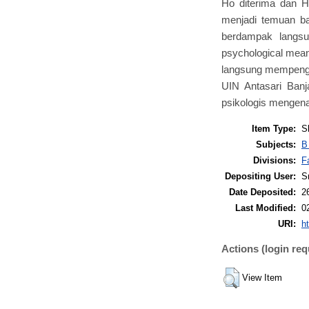
Ho diterima dan Ha
menjadi temuan bar
berdampak langsun
psychological mea
langsung mempengar
UIN Antasari Ban
psikologis mengena
Item Type:
S
Subjects:
B
Divisions:
F
Depositing User:
Sr
Date Deposited:
2
Last Modified:
0
URI:
ht
Actions (login req
View Item