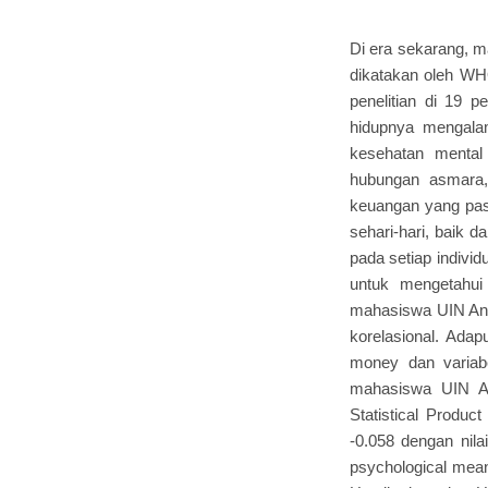
Di era sekarang, m
dikatakan oleh WH
penelitian di 19 
hidupnya mengalam
kesehatan mental 
hubungan asmara,
keuangan yang past
sehari-hari, baik
pada setiap indivi
untuk mengetahui
mahasiswa UIN Antas
korelasional. Adap
money dan variabe
mahasiswa UIN An
Statistical Produc
-0.058 dengan nila
psychological mean