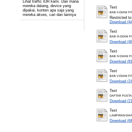
Lihat traffic IDR kami. Dari mana
mereka datang, device yang
Text
dipakai, konten apa saja yang
BAB II-DIANI F
mereka akses, cari dan lainnya
Restricted to
Download (4
Text
BAB III-DIANI 
Download (4
Text
BAB IV-DIANI F
Download (8
Text
BAB V-DIANI F
Download (2
Text
DAFTAR PUSTAK
Download (2
Text
LAMPIRAN-DIAN
Download (6