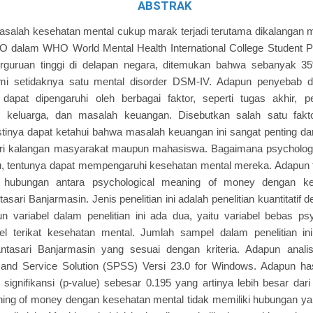
ABSTRAK
asalah kesehatan mental cukup marak terjadi terutama dikalangan m
O dalam WHO World Mental Health International College Student P
perguruan tinggi di delapan negara, ditemukan bahwa sebanyak
i setidaknya satu mental disorder DSM-IV. Adapun penyebab da
dapat dipengaruhi oleh berbagai faktor, seperti tugas akhir, pe
 keluarga, dan masalah keuangan. Disebutkan salah satu fakt
inya dapat ketahui bahwa masalah keuangan ini sangat penting dan
 dari kalangan masyarakat maupun mahasiswa. Bagaimana psycholog
du, tentunya dapat mempengaruhi kesehatan mental mereka. Adapun tuj
 hubungan antara psychological meaning of money dengan k
ari Banjarmasin. Jenis penelitian ini adalah penelitian kuantitatif 
un variabel dalam penelitian ini ada dua, yaitu variabel bebas ps
l terikat kesehatan mental. Jumlah sampel dalam penelitian i
tasari Banjarmasin yang sesuai dengan kriteria. Adapun anali
t and Service Solution (SPSS) Versi 23.0 for Windows. Adapun hasi
i signifikansi (p-value) sebesar 0.195 yang artinya lebih besar dar
ing of money dengan kesehatan mental tidak memiliki hubungan yan