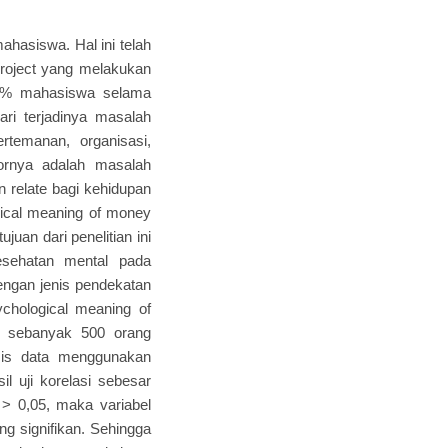
ahasiswa. Hal ini telah
roject yang melakukan
 35% mahasiswa selama
ri terjadinya masalah
rtemanan, organisasi,
ornya adalah masalah
 relate bagi kehidupan
ical meaning of money
uan dari penelitian ini
esehatan mental pada
dengan jenis pendekatan
ychological meaning of
ni sebanyak 500 orang
sis data menggunakan
l uji korelasi sebesar
i > 0,05, maka variabel
g signifikan. Sehingga