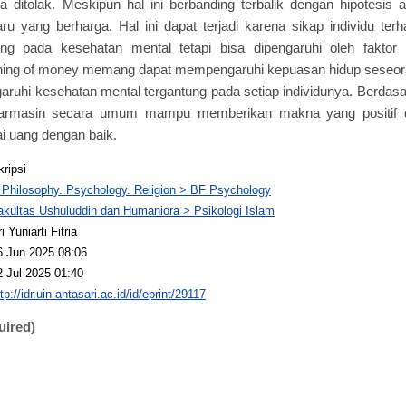
 ditolak. Meskipun hal ini berbanding terbalik dengan hipotesis a
u yang berharga. Hal ini dapat terjadi karena sikap individu terh
g pada kesehatan mental tetapi bisa dipengaruhi oleh faktor fak
ning of money memang dapat mempengaruhi kepuasan hidup seseoran
uhi kesehatan mental tergantung pada setiap individunya. Berdasa
jarmasin secara umum mampu memberikan makna yang positif d
i uang dengan baik.
kripsi
 Philosophy. Psychology. Religion > BF Psychology
akultas Ushuluddin dan Humaniora > Psikologi Islam
i Yuniarti Fitria
6 Jun 2025 08:06
2 Jul 2025 01:40
tp://idr.uin-antasari.ac.id/id/eprint/29117
uired)