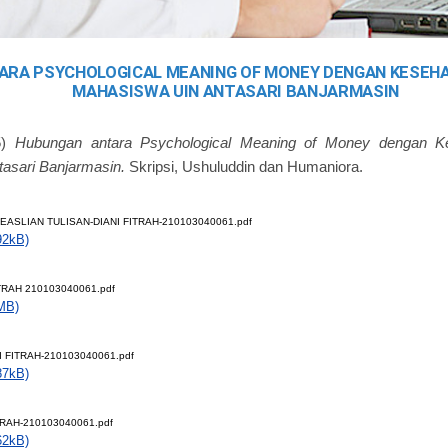
ARA PSYCHOLOGICAL MEANING OF MONEY DENGAN KESEH
MAHASISWA UIN ANTASARI BANJARMASIN
5)
Hubungan antara Psychological Meaning of Money dengan K
asari Banjarmasin.
Skripsi, Ushuluddin dan Humaniora.
ASLIAN TULISAN-DIANI FITRAH-210103040061.pdf
92kB)
TRAH 210103040061.pdf
MB)
 FITRAH-210103040061.pdf
87kB)
TRAH-210103040061.pdf
62kB)