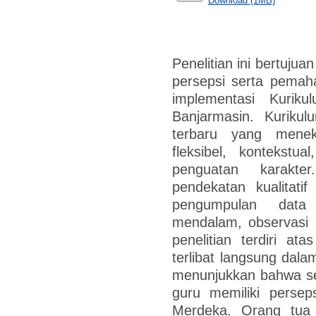
Download (1MB)
Penelitian ini bertuju
persepsi serta pemah
implementasi Kuri
Banjarmasin. Kuriku
terbaru yang mene
fleksibel, kontekstu
penguatan karakte
pendekatan kualitati
pengumpulan data
mendalam, observasi 
penelitian terdiri a
terlibat langsung dala
menunjukkan bahwa s
guru memiliki persep
Merdeka. Orang tua 