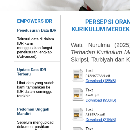
EMPOWERS IDR
PERSEPSI ORA
KURIKULUM MERDEK
Penelusuran Data IDR
Telusuri data di dalam
IDR kami
Wati, Nurulma
(202
menggunakan fungsi
Terhadap Kurikulum M
penelusuran lengkap
(Advanced).
Skripsi, Tarbiyah dan 
Update Data IDR
Text
Terbaru
PERNYATAAN.pdf
Download (185kB)
Lihat data yang sudah
kami tambahkan ke
Text
IDR dalam seminggu
AWAL.pdf
terakhir.
Download (958kB)
Pedoman Unggah
Text
Mandiri
ABSTRAK.pdf
Download (215kB)
Sebelum mengupload
dokumen, pastikan
Text