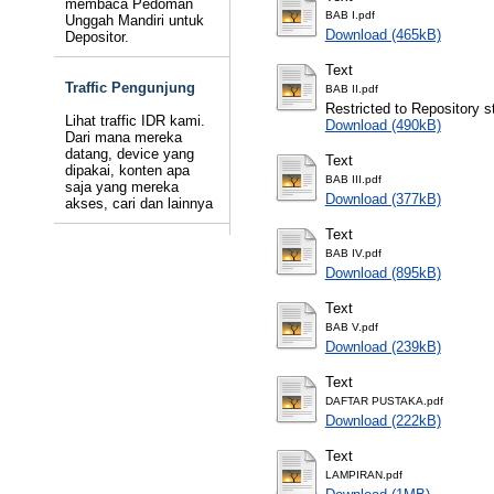
membaca Pedoman
BAB I.pdf
Unggah Mandiri untuk
Download (465kB)
Depositor.
Text
Traffic Pengunjung
BAB II.pdf
Restricted to Repository st
Lihat traffic IDR kami.
Download (490kB)
Dari mana mereka
datang, device yang
Text
dipakai, konten apa
BAB III.pdf
saja yang mereka
Download (377kB)
akses, cari dan lainnya
Text
BAB IV.pdf
Download (895kB)
Text
BAB V.pdf
Download (239kB)
Text
DAFTAR PUSTAKA.pdf
Download (222kB)
Text
LAMPIRAN.pdf