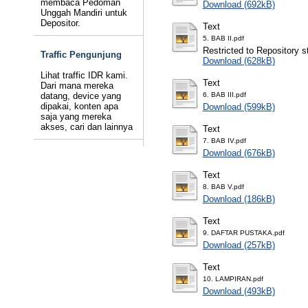
membaca Pedoman
Download (692kB)
Unggah Mandiri untuk
Depositor.
Text
5. BAB II.pdf
Restricted to Repository st
Traffic Pengunjung
Download (628kB)
Lihat traffic IDR kami.
Text
Dari mana mereka
datang, device yang
6. BAB III.pdf
dipakai, konten apa
Download (599kB)
saja yang mereka
akses, cari dan lainnya
Text
7. BAB IV.pdf
Download (676kB)
Text
8. BAB V.pdf
Download (186kB)
Text
9. DAFTAR PUSTAKA.pdf
Download (257kB)
Text
10. LAMPIRAN.pdf
Download (493kB)