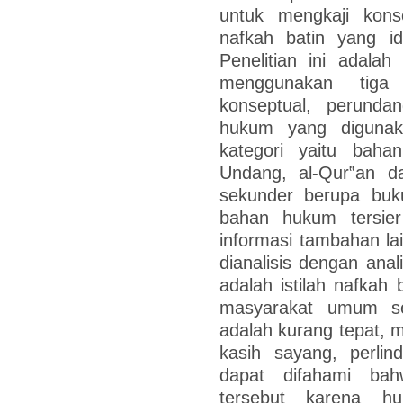
untuk mengkaji kon
nafkah batin yang id
Penelitian ini adala
menggunakan tiga
konseptual, perundan
hukum yang digunaka
kategori yaitu bah
Undang, al-Qur‟an 
sekunder berupa buku
bahan hukum tersier
informasi tambahan l
dianalisis dengan analis
adalah istilah nafkah 
masyarakat umum se
adalah kurang tepat, m
kasih sayang, perlin
dapat difahami bahw
tersebut karena hu