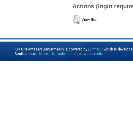
Actions (login requir
View Item
IDR UIN Antasari Banjarmasin is powered by
EPrints 3
which is develope
Southampton.
More information and software credits
.