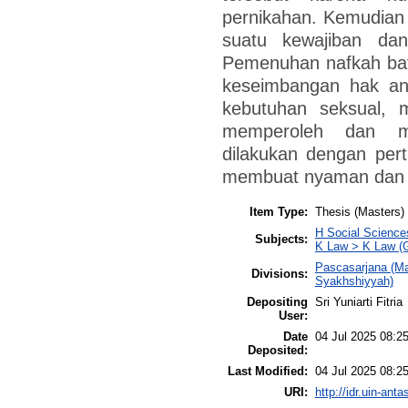
pernikahan. Kemudian
suatu kewajiban dan
Pemenuhan nafkah bat
keseimbangan hak ant
kebutuhan seksual, 
memperoleh dan me
dilakukan dengan per
membuat nyaman dan te
Item Type:
Thesis (Masters)
H Social Science
Subjects:
K Law > K Law (G
Pascasarjana (Ma
Divisions:
Syakhshiyyah)
Depositing
Sri Yuniarti Fitria
User:
Date
04 Jul 2025 08:2
Deposited:
Last Modified:
04 Jul 2025 08:2
URI:
http://idr.uin-anta