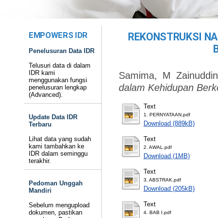
EMPOWERS IDR
REKONSTRUKSI NA
Penelusuran Data IDR
Telusuri data di dalam
IDR kami
Samima, M Zainuddin
menggunakan fungsi
dalam Kehidupan Berk
penelusuran lengkap
(Advanced).
Text
1. PERNYATAAN.pdf
Update Data IDR
Download (889kB)
Terbaru
Lihat data yang sudah
Text
kami tambahkan ke
2. AWAL.pdf
IDR dalam seminggu
Download (1MB)
terakhir.
Text
3. ABSTRAK.pdf
Pedoman Unggah
Download (205kB)
Mandiri
Text
Sebelum mengupload
dokumen, pastikan
4. BAB I.pdf