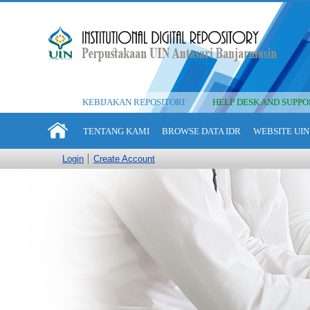
KEBIJAKAN REPOSITORI
HELP DESK AND SUPPO
TENTANG KAMI
BROWSE DATA IDR
WEBSITE UIN
Login
Create Account