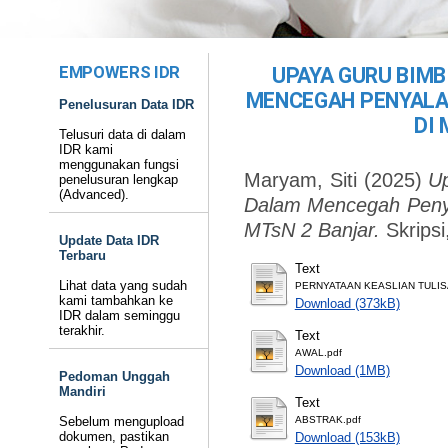
EMPOWERS IDR
UPAYA GURU BIM
MENCEGAH PENYALA
Penelusuran Data IDR
DI 
Telusuri data di dalam
IDR kami
menggunakan fungsi
Maryam, Siti
(2025)
U
penelusuran lengkap
(Advanced).
Dalam Mencegah Peny
MTsN 2 Banjar.
Skrips
Update Data IDR
Terbaru
Text
Lihat data yang sudah
PERNYATAAN KEASLIAN TULIS
kami tambahkan ke
Download (373kB)
IDR dalam seminggu
terakhir.
Text
AWAL.pdf
Download (1MB)
Pedoman Unggah
Mandiri
Text
Sebelum mengupload
ABSTRAK.pdf
dokumen, pastikan
Download (153kB)