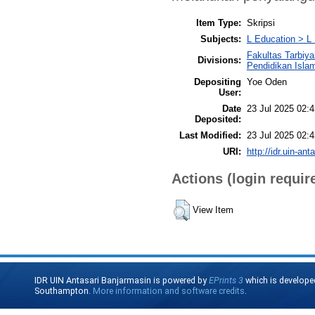
Item Type:
Skripsi
Subjects:
L Education > L 
Fakultas Tarbiy
Divisions:
Pendidikan Isla
Depositing
Yoe Oden
User:
Date
23 Jul 2025 02:4
Deposited:
Last Modified:
23 Jul 2025 02:4
URI:
http://idr.uin-ant
Actions (login requir
View Item
IDR UIN Antasari Banjarmasin is powered by
EPrints 3
which is develope
Southampton.
More information and software credits
.