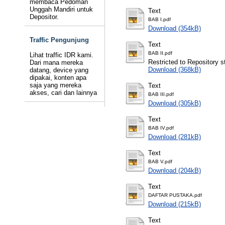
membaca Pedoman
Unggah Mandiri untuk
Text
Depositor.
BAB I.pdf
Download (354kB)
Traffic Pengunjung
Text
BAB II.pdf
Lihat traffic IDR kami.
Restricted to Repository st
Dari mana mereka
Download (368kB)
datang, device yang
dipakai, konten apa
saja yang mereka
Text
akses, cari dan lainnya
BAB III.pdf
Download (305kB)
Text
BAB IV.pdf
Download (281kB)
Text
BAB V.pdf
Download (204kB)
Text
DAFTAR PUSTAKA.pdf
Download (215kB)
Text