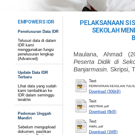
EMPOWERS IDR
PELAKSANAAN SIS
SEKOLAH MEN
Penelusuran Data IDR
Telusuri data di dalam
IDR kami
menggunakan fungsi
Maulana, Ahmad
(2
penelusuran lengkap
(Advanced).
Peserta Didik di Se
Banjarmasin.
Skripsi, 
Update Data IDR
Terbaru
Text
Lihat data yang sudah
PERNYATAAN KEASLIAN TULIS
kami tambahkan ke
Download (306kB)
IDR dalam seminggu
terakhir.
Text
ABSTRAK.pdf
Download (8kB)
Pedoman Unggah
Mandiri
Text
Sebelum mengupload
AWAL.pdf
dokumen, pastikan
Download (1MB)