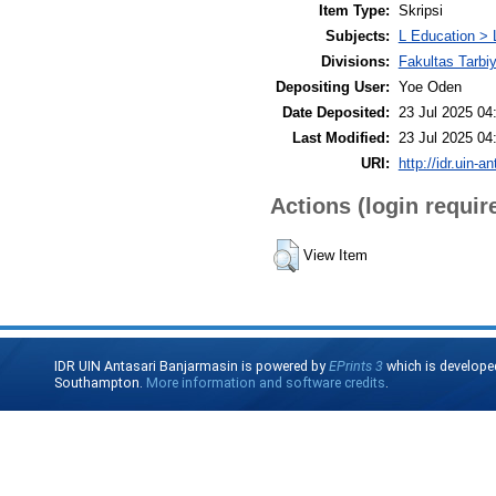
Item Type:
Skripsi
Subjects:
L Education > 
Divisions:
Fakultas Tarb
Depositing User:
Yoe Oden
Date Deposited:
23 Jul 2025 04
Last Modified:
23 Jul 2025 04
URI:
http://idr.uin-a
Actions (login requir
View Item
IDR UIN Antasari Banjarmasin is powered by
EPrints 3
which is develope
Southampton.
More information and software credits
.