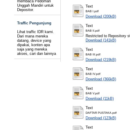
membaca Pedoman
Unggah Mandiri untuk
Text
Depositor.
BAB I.pdf
Download (200kB)
Traffic Pengunjung
Text
BAB II.pdf
Lihat traffic IDR kami.
Restricted to Repository st
Dari mana mereka
Download (141kB)
datang, device yang
dipakai, konten apa
saja yang mereka
Text
akses, cari dan lainnya
BAB III.pdf
Download (219kB)
Text
BAB IV.pdf
Download (366kB)
Text
BAB V.pdf
Download (11kB)
Text
DAFTAR PUSTAKA.pdf
Download (123kB)
Text