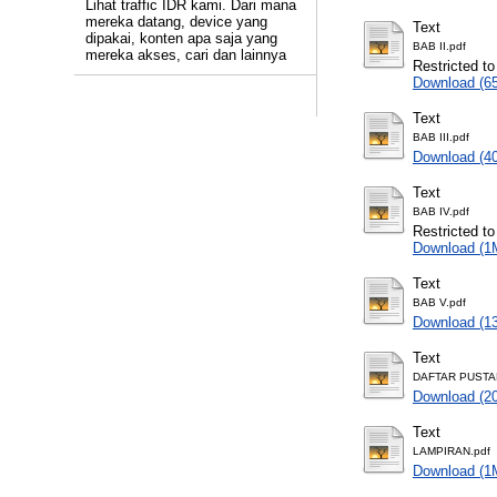
Lihat traffic IDR kami. Dari mana
mereka datang, device yang
Text
dipakai, konten apa saja yang
BAB II.pdf
mereka akses, cari dan lainnya
Restricted to
Download (6
Text
BAB III.pdf
Download (4
Text
BAB IV.pdf
Restricted to
Download (1
Text
BAB V.pdf
Download (1
Text
DAFTAR PUSTA
Download (2
Text
LAMPIRAN.pdf
Download (1