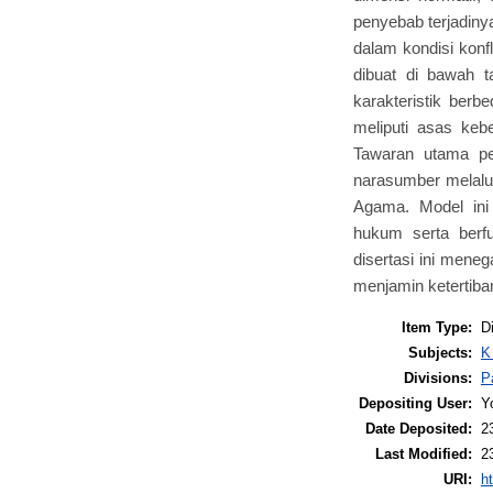
penyebab terjadiny
dalam kondisi konfl
dibuat di bawah t
karakteristik ber
meliputi asas keb
Tawaran utama pene
narasumber melalu
Agama. Model ini 
hukum serta berfu
disertasi ini meneg
menjamin ketertiba
Item Type:
D
Subjects:
K
Divisions:
P
Depositing User:
Y
Date Deposited:
2
Last Modified:
2
URI:
ht