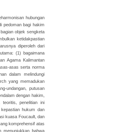
 keharmonisan hubungan
di pedoman bagi hakim
 bagian objek sengketa
bulkan ketidakpastian
rusnya diperoleh dari
 utama: (1) bagaimana
dilan Agama Kalimantan
asas-asas serta norma
nan dalam melindungi
search yang memadukan
dang-undangan, putusan
mendalam dengan hakim,
oritis, penelitian ini
i kepastian hukum dan
lasi kuasa Foucault, dan
 yang komprehensif atas
itian menunjukkan bahwa