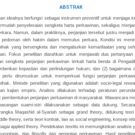
ABSTRAK
nan idealnya berfungsi sebagai instrumen preventif untuk menjaga
ermudah penyelesaian sengketa harta perkawinan, sekaligus menja
ara. Namun, dalam praktiknya, perjanjian tersebut justru menjadi
an pedoman oleh hakim dalam memutus perkara. Kondisi ini menim
pihak yang bersengketa dan mengaburkan kemanfaatan yang seha
inan. Fokus penelitian diarahkan untuk menjawab dua pertanyaan
ian sengketa perjanjian perkawinan terkait harta benda di Penga
berikan kepastian dan perlindungan hukum; dan (2) bagaimana 
 perlu dirumuskan untuk memperkuat fungsi perjanjian perkawi
pihak. Metode penelitian yang digunakan adalah socio-legal re
dan kajian empiris. Analisis dilakukan terhadap peraturan perun
tik pembentukan perjanjian perkawinan di masyarakat. Wawancara 
pasangan suami-istri dilaksanakan sebagai data dukung. Secara te
angka Maqashid al-Syariah sebagai grand theory, didukung teor
ddle theory, serta teori kontrak, law as social engineering, konsep re
bagai applied theory. Pendekatan teoritis ini memungkinkan analisis
sosiologis, dan filosofis dari perjanjian perkawinan. Hasil penel