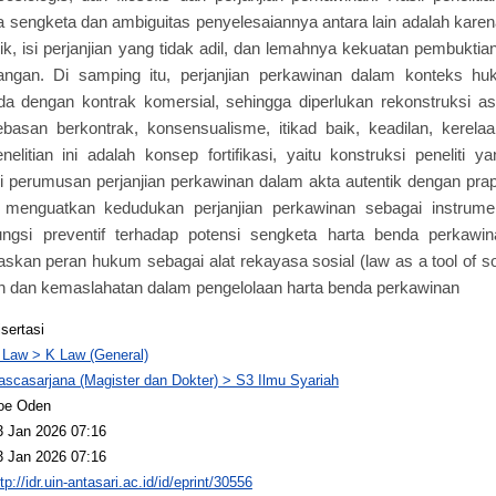
a sengketa dan ambiguitas penyelesaiannya antara lain adalah kare
ik, isi perjanjian yang tidak adil, dan lemahnya kekuatan pembuktian
angan. Di samping itu, perjanjian perkawinan dalam konteks hu
beda dengan kontrak komersial, sehingga diperlukan rekonstruksi
ebasan berkontrak, konsensualisme, itikad baik, keadilan, kerel
litian ini adalah konsep fortifikasi, yaitu konstruksi peneliti
i perumusan perjanjian perkawinan dalam akta autentik dengan pr
menguatkan kedudukan perjanjian perkawinan sebagai instrumen
ngsi preventif terhadap potensi sengketa harta benda perkawi
askan peran hukum sebagai alat rekayasa sosial (law as a tool of so
n dan kemaslahatan dalam pengelolaan harta benda perkawinan
isertasi
 Law > K Law (General)
ascasarjana (Magister dan Dokter) > S3 Ilmu Syariah
oe Oden
3 Jan 2026 07:16
3 Jan 2026 07:16
tp://idr.uin-antasari.ac.id/id/eprint/30556