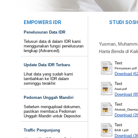
EMPOWERS IDR
STUDI SOS
Penelusuran Data IDR
Telusuri data di dalam IDR kami
Yusman, Muhamm
menggunakan fungsi penelusuran
lengkap (Advanced).
Harta Benda di Kal
Text
Update Data IDR Terbaru
Pernyataan.pdf
Download (6
Lihat data yang sudah kami
tambahkan ke IDR dalam
seminggu terakhir.
Text
Awal.pdf
Download (8
Pedoman Unggah Mandiri
Text
Sebelum mengupload dokumen,
Abstrak_Disertas
pastikan membaca Pedoman
Download (2
Unggah Mandiri untuk Depositor.
Text
Traffic Pengunjung
BAB I.pdf
Download (3