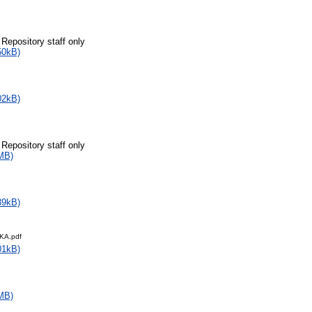
 Repository staff only
50kB)
02kB)
 Repository staff only
MB)
39kB)
KA.pdf
01kB)
MB)