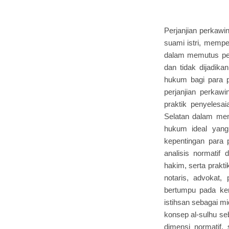
Perjanjian perkawi
suami istri, memp
dalam memutus perk
dan tidak dijadik
hukum bagi para 
perjanjian perkaw
praktik penyelesa
Selatan dalam mem
hukum ideal yang
kepentingan para 
analisis normatif 
hakim, serta prak
notaris, advokat, 
bertumpu pada ker
istihsan sebagai mi
konsep al-sulhu se
dimensi normatif, 