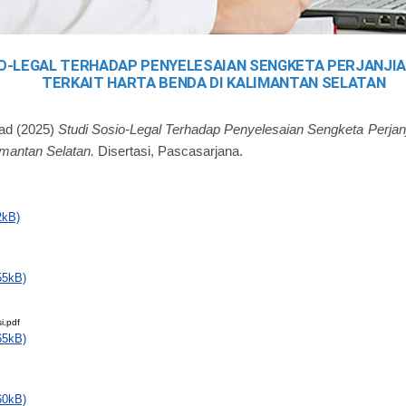
IO-LEGAL TERHADAP PENYELESAIAN SENGKETA PERJANJI
TERKAIT HARTA BENDA DI KALIMANTAN SELATAN
ad
(2025)
Studi Sosio-Legal Terhadap Penyelesaian Sengketa Perjanj
imantan Selatan.
Disertasi, Pascasarjana.
2kB)
55kB)
i.pdf
65kB)
60kB)