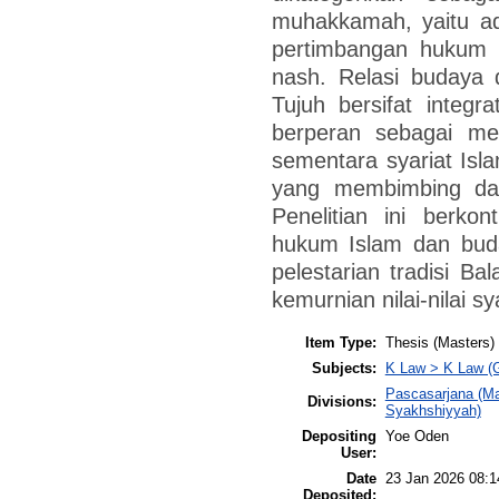
muhakkamah, yaitu ad
pertimbangan hukum 
nash. Relasi budaya 
Tujuh bersifat integ
berperan sebagai med
sementara syariat Isl
yang membimbing dan
Penelitian ini berko
hukum Islam dan buda
pelestarian tradisi B
kemurnian nilai-nilai sy
Item Type:
Thesis (Masters)
Subjects:
K Law > K Law (G
Pascasarjana (Ma
Divisions:
Syakhshiyyah)
Depositing
Yoe Oden
User:
Date
23 Jan 2026 08:1
Deposited: