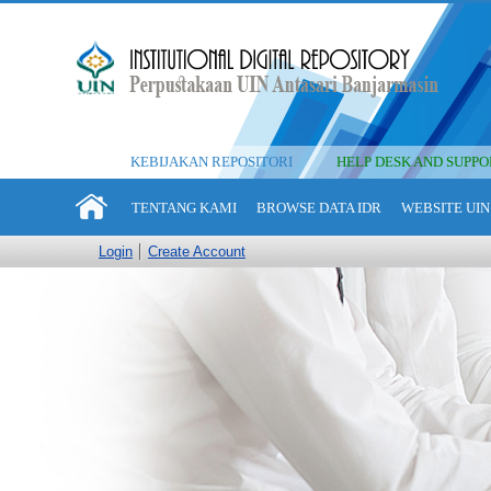
KEBIJAKAN REPOSITORI
HELP DESK AND SUPPO
TENTANG KAMI
BROWSE DATA IDR
WEBSITE UIN
Login
Create Account