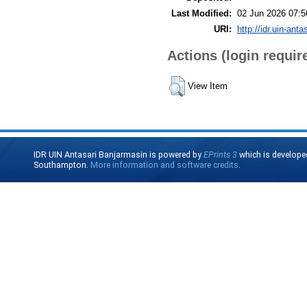
Last Modified:
02 Jun 2026 07:5
URI:
http://idr.uin-anta
Actions (login requir
View Item
IDR UIN Antasari Banjarmasin is powered by
EPrints 3
which is develope
Southampton.
More information and software credits
.