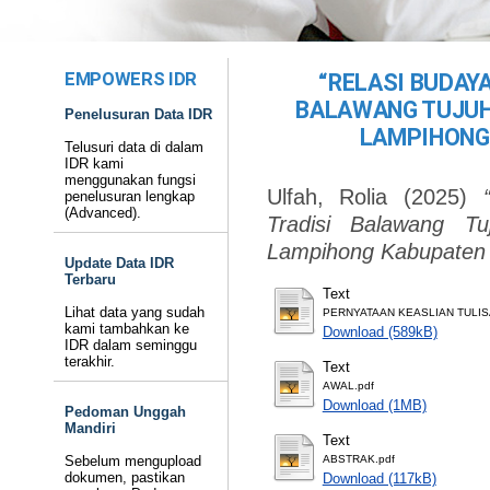
EMPOWERS IDR
“RELASI BUDAYA
BALAWANG TUJUH
Penelusuran Data IDR
LAMPIHONG
Telusuri data di dalam
IDR kami
menggunakan fungsi
Ulfah, Rolia
(2025)
penelusuran lengkap
(Advanced).
Tradisi Balawang T
Lampihong Kabupaten 
Update Data IDR
Terbaru
Text
Lihat data yang sudah
PERNYATAAN KEASLIAN TULIS
kami tambahkan ke
Download (589kB)
IDR dalam seminggu
terakhir.
Text
AWAL.pdf
Download (1MB)
Pedoman Unggah
Mandiri
Text
Sebelum mengupload
ABSTRAK.pdf
dokumen, pastikan
Download (117kB)