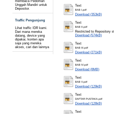
membaca Pedoman
Unggah Mandiri untuk
Text
Depositor.
BAB I.pdf
Download (353kB)
Traffic Pengunjung
Text
BAB II.pdf
Lihat traffic IDR kami.
Restricted to Repository st
Dari mana mereka
Download (574kB)
datang, device yang
dipakai, konten apa
saja yang mereka
Text
akses, cari dan lainnya
BAB III.pdf
Download (271kB)
Text
BAB IV.pdf
Download (8MB)
Text
BAB V.pdf
Download (129kB)
Text
DAFTAR PUSTAKA.pdf
Download (128kB)
Text