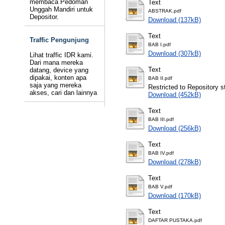
membaca Pedoman
Text
Unggah Mandiri untuk
ABSTRAK.pdf
Depositor.
Download (137kB)
Text
Traffic Pengunjung
BAB I.pdf
Download (307kB)
Lihat traffic IDR kami.
Dari mana mereka
Text
datang, device yang
dipakai, konten apa
BAB II.pdf
saja yang mereka
Restricted to Repository st
akses, cari dan lainnya
Download (452kB)
Text
BAB III.pdf
Download (256kB)
Text
BAB IV.pdf
Download (278kB)
Text
BAB V.pdf
Download (170kB)
Text
DAFTAR PUSTAKA.pdf