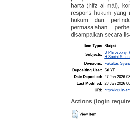
harta (ḥifẓ al-māl), k
respons hukum yang 
hukum dan perlind
permasalahan perb
disampaikan secara lis
Item Type:
Skripsi
B Philosophy. 
Subjects:
H Social Scie
Divisions:
Fakultas Syar
Depositing User:
Sri YF
Date Deposited:
27 Jan 2026 08
Last Modified:
28 Jan 2026 00
URI:
http://idr.uin-a
Actions (login requir
View Item