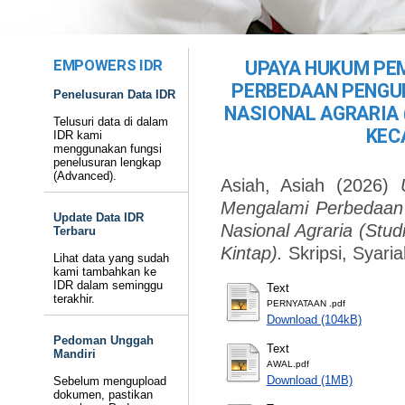
EMPOWERS IDR
UPAYA HUKUM PE
PERBEDAAN PENGU
Penelusuran Data IDR
NASIONAL AGRARIA 
Telusuri data di dalam
KEC
IDR kami
menggunakan fungsi
penelusuran lengkap
(Advanced).
Asiah, Asiah
(2026)
Mengalami Perbedaan
Update Data IDR
Nasional Agraria (Stu
Terbaru
Kintap).
Skripsi, Syaria
Lihat data yang sudah
kami tambahkan ke
IDR dalam seminggu
Text
terakhir.
PERNYATAAN .pdf
Download (104kB)
Pedoman Unggah
Text
Mandiri
AWAL.pdf
Download (1MB)
Sebelum mengupload
dokumen, pastikan