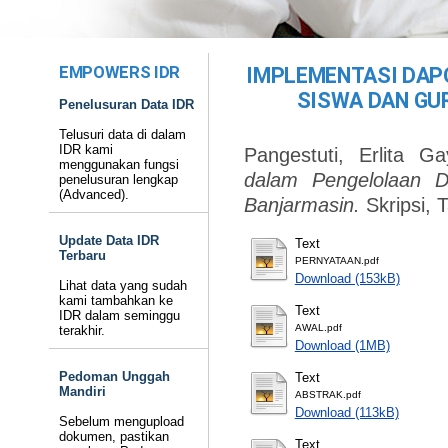
EMPOWERS IDR
IMPLEMENTASI DAP
SISWA DAN GU
Penelusuran Data IDR
Telusuri data di dalam
IDR kami
Pangestuti, Erlita G
menggunakan fungsi
dalam Pengelolaan 
penelusuran lengkap
(Advanced).
Banjarmasin.
Skripsi, 
Update Data IDR
Text
Terbaru
PERNYATAAN.pdf
Download (153kB)
Lihat data yang sudah
kami tambahkan ke
Text
IDR dalam seminggu
AWAL.pdf
terakhir.
Download (1MB)
Pedoman Unggah
Text
Mandiri
ABSTRAK.pdf
Download (113kB)
Sebelum mengupload
dokumen, pastikan
Text