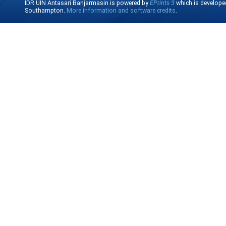
IDR UIN Antasari Banjarmasin is powered by
EPrints 3
which is develope
Southampton.
More information and software credits
.