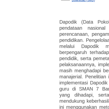
Download (5MB)
Dapodik (Data Poko
pendataan nasional
perencanaan, pengamb
pendidikan. Pengelola
melalui Dapodik m
berpengaruh terhada
pendidik, serta peme
pelaksanaannya, imple
masih menghadapi ber
manajerial. Penelitian
implementasi Dapodik
guru di SMAN 7 Banja
yang dihadapi, serta
mendukung keberhasila
ini menggunakan metode