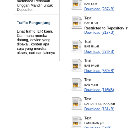
membaca Pedoman
BAB I.pdf
Unggah Mandiri untuk
Download (287kB)
Depositor.
Text
Traffic Pengunjung
BAB II.pdf
Restricted to Repository st
Lihat traffic IDR kami.
Download (217kB)
Dari mana mereka
datang, device yang
Text
dipakai, konten apa
BAB III.pdf
saja yang mereka
Download (278kB)
akses, cari dan lainnya
Text
BAB IV.pdf
Download (530kB)
Text
BAB V.pdf
Download (116kB)
Text
DAFTAR PUSTAKA.pdf
Download (151kB)
Text
LAMPIRAN.pdf