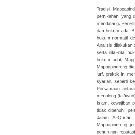
Tradisi Mappapin
pernikahan, yang 
mendatang. Penelit
dan hukum adat Bu
hukum normatif de
Analisis dilakukan
serta nilai-nilai 
hukum adat, Mappa
Mappapindreng dian
‘urf. praktik Ini 
syariah, seperti ke
Persamaan antara
menolong (ta‘āwun
Islam, kewajiban 
tidak dipenuhi, p
dalam Al-Qur’an.
Mappapindreng jug
penurunan reputasi