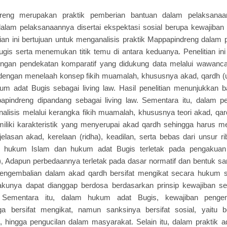
dreng merupakan praktik pemberian bantuan dalam pelaksanaa
dalam pelaksanaannya disertai ekspektasi sosial berupa kewajiba
ian ini bertujuan untuk menganalisis praktik Mappapindreng dalam 
gis serta menemukan titik temu di antara keduanya. Penelitian i
ngan pendekatan komparatif yang didukung data melalui wawanca
 dengan menelaah konsep fikih muamalah, khususnya akad, qardh (ut
hukum adat Bugis sebagai living law. Hasil penelitian menunjukkan
pindreng dipandang sebagai living law. Sementara itu, dalam pe
alisis melalui kerangka fikih muamalah, khususnya teori akad, qar
memiliki karakteristik yang menyerupai akad qardh sehingga harus m
jelasan akad, kerelaan (ridha), keadilan, serta bebas dari unsur ri
 hukum Islam dan hukum adat Bugis terletak pada pengakuan te
), Adapun perbedaannya terletak pada dasar normatif dan bentuk 
pengembalian dalam akad qardh bersifat mengikat secara hukum sy
elakunya dapat dianggap berdosa berdasarkan prinsip kewajiban s
 Sementara itu, dalam hukum adat Bugis, kewajiban pengem
a bersifat mengikat, namun sanksinya bersifat sosial, yaitu b
, hingga pengucilan dalam masyarakat. Selain itu, dalam praktik a