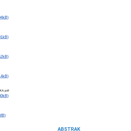
04kB)
01kB)
52kB)
14kB)
KA.pdf
30kB)
MB)
ABSTRAK