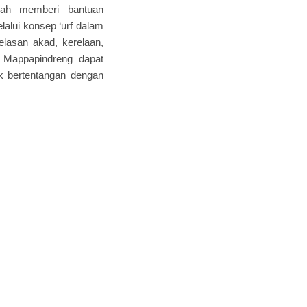
rnah memberi bantuan
alui konsep ‘urf dalam
elasan akad, kerelaan,
i Mappapindreng dapat
k bertentangan dengan