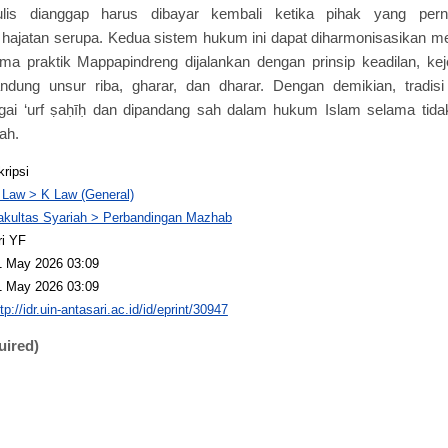
tulis dianggap harus dibayar kembali ketika pihak yang pe
ajatan serupa. Kedua sistem hukum ini dapat diharmonisasikan mel
a praktik Mappapindreng dijalankan dengan prinsip keadilan, kej
ndung unsur riba, gharar, dan dharar. Dengan demikian, tradis
agai ‘urf ṣaḥīḥ dan dipandang sah dalam hukum Islam selama tida
iah.
kripsi
 Law > K Law (General)
akultas Syariah > Perbandingan Mazhab
ri YF
1 May 2026 03:09
1 May 2026 03:09
tp://idr.uin-antasari.ac.id/id/eprint/30947
uired)