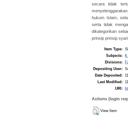
secara tidak ter
menyelenggarakan h
hukum Islam, selam
serta tidak menga
dikategorikan seb
prinsip prinsip syar
Item Type:
S
Subjects:
K
Divisions:
F
Depositing User:
S
Date Deposited:
1
Last Modified:
1
URI:
ht
Actions (login req
View Item