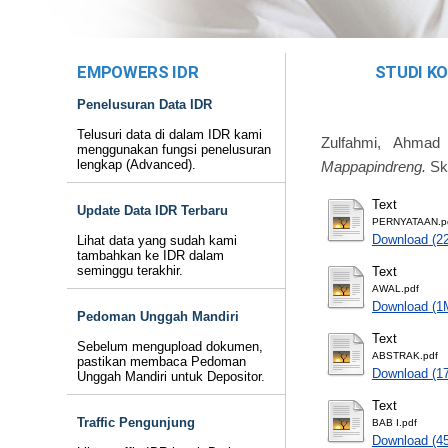
EMPOWERS IDR
STUDI K
Penelusuran Data IDR
Telusuri data di dalam IDR kami
Zulfahmi, Ahmad
menggunakan fungsi penelusuran
lengkap (Advanced).
Mappapindreng.
Sk
Text
Update Data IDR Terbaru
PERNYATAAN.p
Download (2
Lihat data yang sudah kami
tambahkan ke IDR dalam
seminggu terakhir.
Text
AWAL.pdf
Download (1
Pedoman Unggah Mandiri
Text
Sebelum mengupload dokumen,
ABSTRAK.pdf
pastikan membaca Pedoman
Download (1
Unggah Mandiri untuk Depositor.
Text
Traffic Pengunjung
BAB I.pdf
Download (4