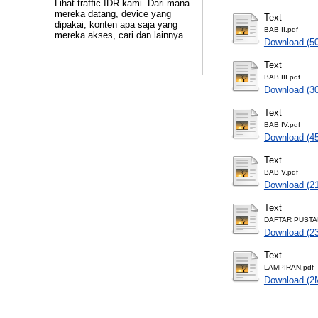
Lihat traffic IDR kami. Dari mana
mereka datang, device yang
Text
dipakai, konten apa saja yang
BAB II.pdf
mereka akses, cari dan lainnya
Download (5
Text
BAB III.pdf
Download (3
Text
BAB IV.pdf
Download (4
Text
BAB V.pdf
Download (2
Text
DAFTAR PUSTA
Download (2
Text
LAMPIRAN.pdf
Download (2