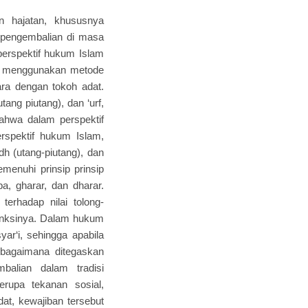
n hajatan, khususnya
n pengembalian di masa
perspektif hukum Islam
ni menggunakan metode
ra dengan tokoh adat.
ang piutang), dan ‘urf,
 bahwa dalam perspektif
rspektif hukum Islam,
dh (utang-piutang), dan
emenuhi prinsip prinsip
ba, gharar, dan dharar.
rhadap nilai tolong-
sanksinya. Dalam hukum
ar‘i, sehingga apabila
ebagaimana ditegaskan
balian dalam tradisi
erupa tekanan sosial,
dat, kewajiban tersebut