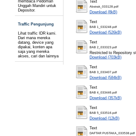
membaca Pedoman
Text
Unggah Mandiri untuk
Abstrak_033128.pdf
Depositor.
Download (8kB)
Text
Traffic Pengunjung
BAB 1_033248.pdf
Download (526kB)
Lihat traffic IDR kami.
Dari mana mereka
Text
datang, device yang
dipakai, konten apa
BAB 2_033323.pdf
saja yang mereka
Restricted to Repository st
akses, cari dan lainnya
Download (703kB)
Text
BAB 3_033407.pdf
Download (584kB)
Text
BAB 4_033446.pdf
Download (357kB)
Text
BAB 5_033516.pdf
Download (12kB)
Text
DAFTAR PUSTAKA_033538.pdf