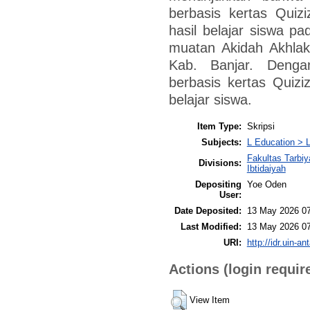
berbasis kertas Quizi
hasil belajar siswa p
muatan Akidah Akhla
Kab. Banjar. Denga
berbasis kertas Quizi
belajar siswa.
Item Type:
Skripsi
Subjects:
L Education > L
Fakultas Tarbi
Divisions:
Ibtidaiyah
Depositing
Yoe Oden
User:
Date Deposited:
13 May 2026 0
Last Modified:
13 May 2026 0
URI:
http://idr.uin-an
Actions (login requir
View Item