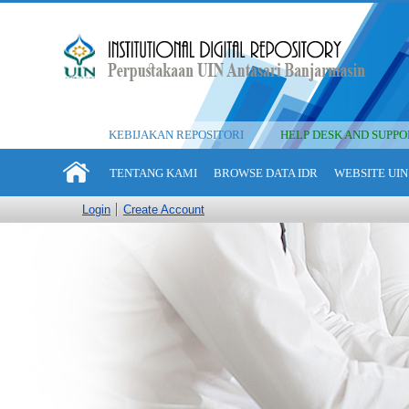
KEBIJAKAN REPOSITORI
HELP DESK AND SUPPO
TENTANG KAMI
BROWSE DATA IDR
WEBSITE UIN
Login
Create Account