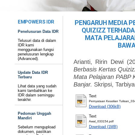
EMPOWERS IDR
PENGARUH MEDIA P
QUIZIZZ TERHADA
Penelusuran Data IDR
MATA PELAJARAN
Telusuri data di dalam
BAWA
IDR kami
menggunakan fungsi
penelusuran lengkap
(Advanced).
Arianti, Ririn Dewi
(2
Berbasis Kertas Quiziz
Update Data IDR
Mata Pelajaran PABP 
Terbaru
Banjar.
Skripsi, Tarbi
Lihat data yang sudah
kami tambahkan ke
IDR dalam seminggu
Text
terakhir.
Pernyataan Keaslian Tulisan_03
Download (306kB)
Pedoman Unggah
Text
Mandiri
Awal_033154.pdf
Download (1MB)
Sebelum mengupload
dokumen, pastikan