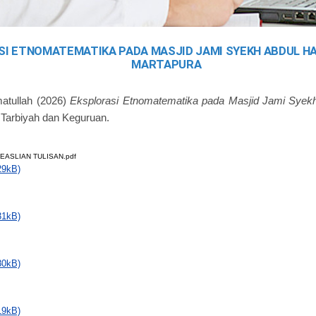
SI ETNOMATEMATIKA PADA MASJID JAMI SYEKH ABDUL H
MARTAPURA
atullah
(2026)
Eksplorasi Etnomatematika pada Masjid Jami Syek
, Tarbiyah dan Keguruan.
EASLIAN TULISAN.pdf
29kB)
31kB)
80kB)
19kB)