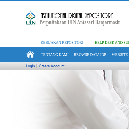
KEBIJAKAN REPOSITORI
HELP DESK AND SU
TENTANG KAMI
BROWSE DATA IDR
WEBSITE 
Login
Create Account