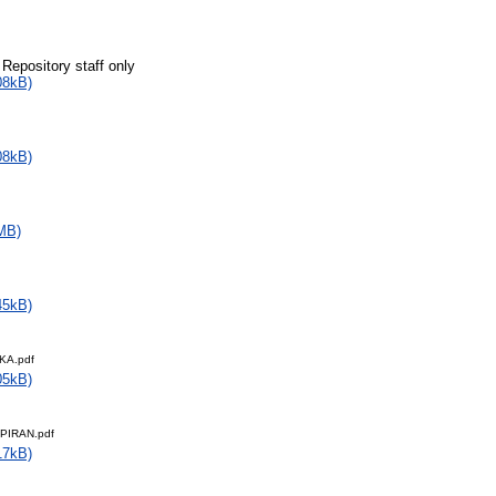
 Repository staff only
08kB)
08kB)
MB)
45kB)
KA.pdf
05kB)
PIRAN.pdf
17kB)