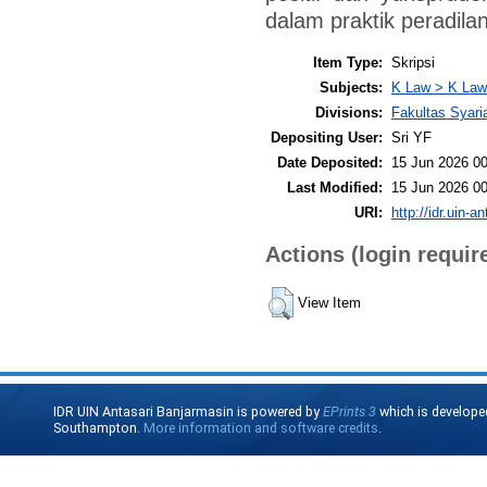
dalam praktik peradil
Item Type:
Skripsi
Subjects:
K Law > K Law
Divisions:
Fakultas Syar
Depositing User:
Sri YF
Date Deposited:
15 Jun 2026 00
Last Modified:
15 Jun 2026 00
URI:
http://idr.uin-a
Actions (login requir
View Item
IDR UIN Antasari Banjarmasin is powered by
EPrints 3
which is develope
Southampton.
More information and software credits
.