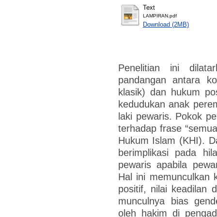
Text
LAMPIRAN.pdf
Download (2MB)
Penelitian ini dilat
pandangan antara kon
klasik) dan hukum posi
kedudukan anak perem
laki pewaris. Pokok p
terhadap frase “semua
Hukum Islam (KHI). Da
berimplikasi pada hil
pewaris apabila pewa
Hal ini memunculkan 
positif, nilai keadilan 
munculnya bias gend
oleh hakim di pengadi