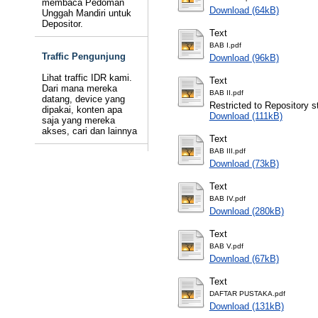
membaca Pedoman
Download (64kB)
Unggah Mandiri untuk
Depositor.
Text
BAB I.pdf
Traffic Pengunjung
Download (96kB)
Lihat traffic IDR kami.
Text
Dari mana mereka
BAB II.pdf
datang, device yang
Restricted to Repository st
dipakai, konten apa
Download (111kB)
saja yang mereka
akses, cari dan lainnya
Text
BAB III.pdf
Download (73kB)
Text
BAB IV.pdf
Download (280kB)
Text
BAB V.pdf
Download (67kB)
Text
DAFTAR PUSTAKA.pdf
Download (131kB)