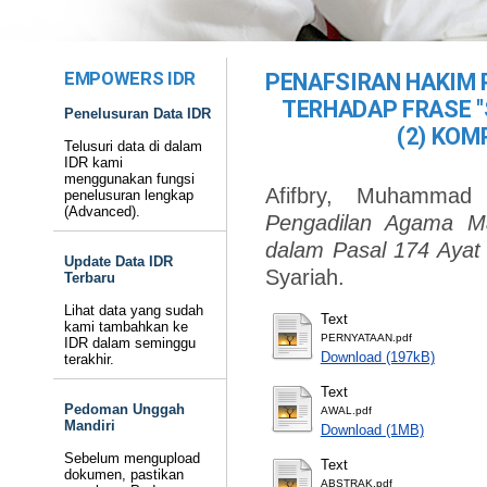
EMPOWERS IDR
PENAFSIRAN HAKIM
TERHADAP FRASE "
Penelusuran Data IDR
(2) KOM
Telusuri data di dalam
IDR kami
menggunakan fungsi
Afifbry, Muhammad 
penelusuran lengkap
(Advanced).
Pengadilan Agama M
dalam Pasal 174 Ayat 
Update Data IDR
Syariah.
Terbaru
Lihat data yang sudah
Text
kami tambahkan ke
PERNYATAAN.pdf
IDR dalam seminggu
Download (197kB)
terakhir.
Text
Pedoman Unggah
AWAL.pdf
Mandiri
Download (1MB)
Sebelum mengupload
Text
dokumen, pastikan
ABSTRAK.pdf