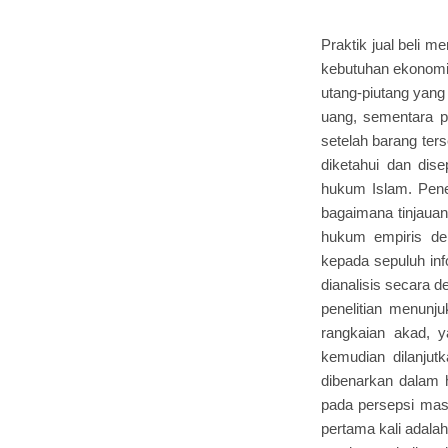
Praktik jual beli
kebutuhan ekonomi
utang-piutang yan
uang, sementara p
setelah barang te
diketahui dan dis
hukum Islam. Penel
bagaimana tinjauan
hukum empiris den
kepada sepuluh inf
dianalisis secara 
penelitian menunj
rangkaian akad, 
kemudian dilanjutk
dibenarkan dalam 
pada persepsi masy
pertama kali adala