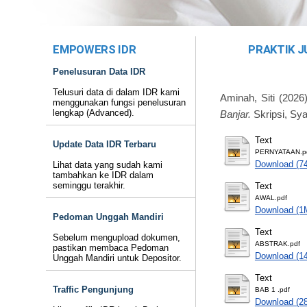
EMPOWERS IDR
PRAKTIK J
Penelusuran Data IDR
Telusuri data di dalam IDR kami
Aminah, Siti
(2026
menggunakan fungsi penelusuran
lengkap (Advanced).
Banjar.
Skripsi, Sya
Text
Update Data IDR Terbaru
PERNYATAAN.p
Download (7
Lihat data yang sudah kami
tambahkan ke IDR dalam
seminggu terakhir.
Text
AWAL.pdf
Download (1
Pedoman Unggah Mandiri
Text
Sebelum mengupload dokumen,
ABSTRAK.pdf
pastikan membaca Pedoman
Download (1
Unggah Mandiri untuk Depositor.
Text
Traffic Pengunjung
BAB 1 .pdf
Download (2