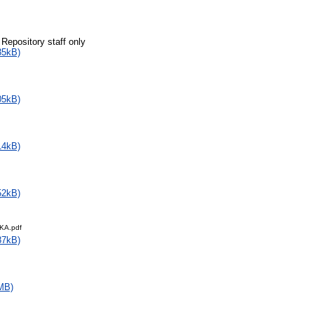
 Repository staff only
35kB)
05kB)
14kB)
52kB)
KA.pdf
87kB)
MB)