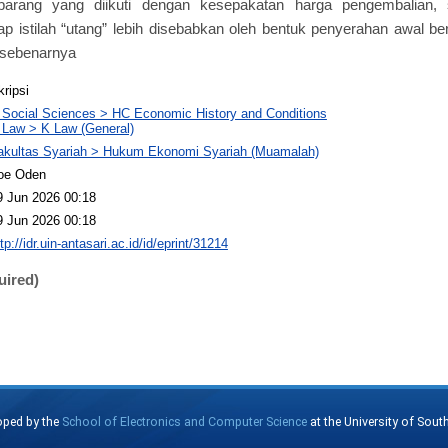
barang yang diikuti dengan kesepakatan harga pengembalian
p istilah “utang” lebih disebabkan oleh bentuk penyerahan awal b
 sebenarnya
kripsi
 Social Sciences > HC Economic History and Conditions
 Law > K Law (General)
akultas Syariah > Hukum Ekonomi Syariah (Muamalah)
oe Oden
9 Jun 2026 00:18
9 Jun 2026 00:18
tp://idr.uin-antasari.ac.id/id/eprint/31214
uired)
oped by the
School of Electronics and Computer Science
at the University of Sou