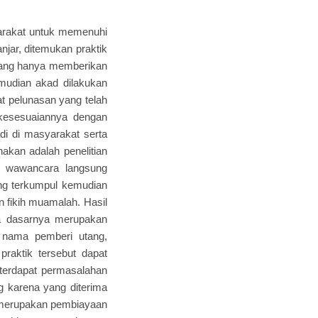
yarakat untuk memenuhi
ar, ditemukan praktik
utang hanya memberikan
mudian akad dilakukan
t pelunasan yang telah
 kesesuaiannya dengan
adi di masyarakat serta
nakan adalah penelitian
an wawancara langsung
ang terkumpul kemudian
n fikih muamalah. Hasil
da dasarnya merupakan
 nama pemberi utang,
 praktik tersebut dapat
 terdapat permasalahan
ng karena yang diterima
t merupakan pembiayaan