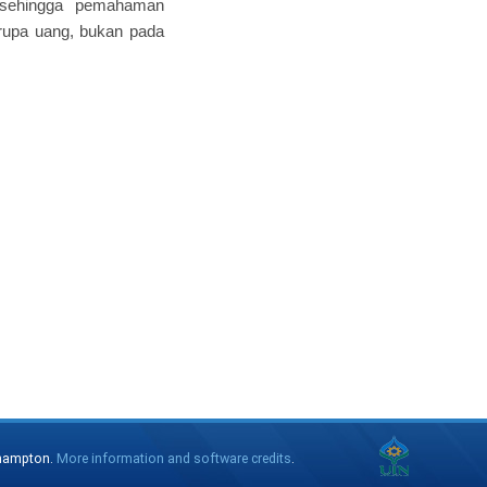
, sehingga pemahaman
erupa uang, bukan pada
thampton.
More information and software credits
.