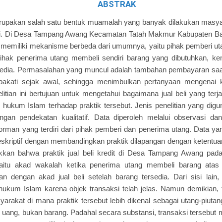
ABSTRAK
 merupakan salah satu bentuk muamalah yang banyak dilakukan mas
. Di Desa Tampang Awang Kecamatan Tatah Makmur Kabupaten Banj
g memiliki mekanisme berbeda dari umumnya, yaitu pihak pemberi 
ihak penerima utang membeli sendiri barang yang dibutuhkan, ke
rsedia. Permasalahan yang muncul adalah tambahan pembayaran saa
epakati sejak awal, sehingga menimbulkan pertanyaan mengenai
itian ini bertujuan untuk mengetahui bagaimana jual beli yang terj
 hukum Islam terhadap praktik tersebut. Jenis penelitian yang digu
gan pendekatan kualitatif. Data diperoleh melalui observasi d
orman yang terdiri dari pihak pemberi dan penerima utang. Data y
deskriptif dengan membandingkan praktik dilapangan dengan ketentua
ukkan bahwa praktik jual beli kredit di Desa Tampang Awang pa
yaitu akad wakalah ketika penerima utang membeli barang atas
an dengan akad jual beli setelah barang tersedia. Dari sisi lain,
hukum Islam karena objek transaksi telah jelas. Namun demikian,
arakat di mana praktik tersebut lebih dikenal sebagai utang-piuta
h uang, bukan barang. Padahal secara substansi, transaksi tersebu