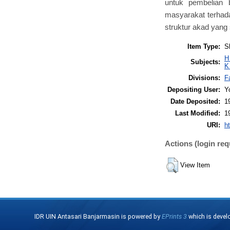
untuk pembelian 
masyarakat terhada
struktur akad yang
Item Type:
S
H
Subjects:
K
Divisions:
F
Depositing User:
Y
Date Deposited:
1
Last Modified:
1
URI:
ht
Actions (login req
View Item
IDR UIN Antasari Banjarmasin is powered by
EPrints 3
which is devel