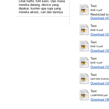
Lihat traffic IDR kami. Dari mana
mereka datang, device yang
Text
dipakai, konten apa saja yang
BAB II.pdf
mereka akses, cari dan lainnya
Restricted to
Download (4
Text
BAB III.pdf
Download (2
Text
BAB IV.pdf
Download (3
Text
BAB V.pdf
Download (1
Text
DAFTAR PUSTA
Download (1
Text
LAMPIRAN.pdf
Download (3