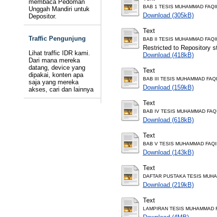
membaca Pedoman
BAB 1 TESIS MUHAMMAD FAQI
Unggah Mandiri untuk
Download (305kB)
Depositor.
Text
Traffic Pengunjung
BAB II TESIS MUHAMMAD FAQ
Restricted to Repository st
Lihat traffic IDR kami.
Download (418kB)
Dari mana mereka
datang, device yang
Text
dipakai, konten apa
BAB III TESIS MUHAMMAD FAQ
saja yang mereka
Download (159kB)
akses, cari dan lainnya
Text
BAB IV TESIS MUHAMMAD FAQ
Download (618kB)
Text
BAB V TESIS MUHAMMAD FAQI
Download (143kB)
Text
DAFTAR PUSTAKA TESIS MUH
Download (219kB)
Text
LAMPIRAN TESIS MUHAMMAD 