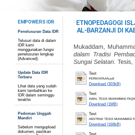
EMPOWERS IDR
ETNOPEDAGOGI ISL
AL-BARZANJI DI K
Penelusuran Data IDR
Telusuri data di dalam
IDR kami
Mukaddam, Muhamma
menggunakan fungsi
dalam Tradisi Pembac
penelusuran lengkap
(Advanced).
Sungai Selatan.
Tesis,
Update Data IDR
Text
Terbaru
PERNYATAAN.pdf
Download (303kB)
Lihat data yang sudah
kami tambahkan ke
Text
IDR dalam seminggu
AWAL TESIS MUHAMMAD FAQI
terakhir.
Download (1MB)
Pedoman Unggah
Text
Mandiri
ABSTRAK TESIS MUHAMMAD F
Download (168kB)
Sebelum mengupload
dokumen, pastikan
Text