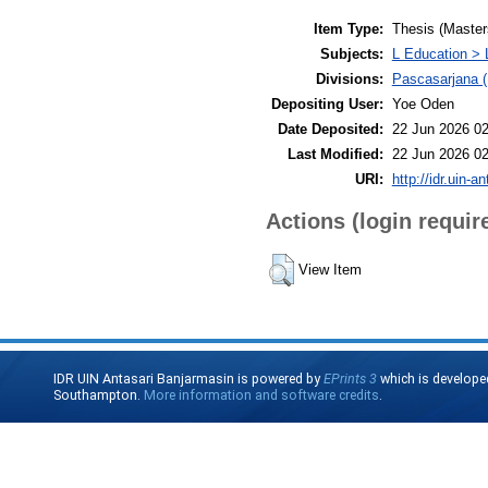
Item Type:
Thesis (Master
Subjects:
L Education > 
Divisions:
Pascasarjana (
Depositing User:
Yoe Oden
Date Deposited:
22 Jun 2026 02
Last Modified:
22 Jun 2026 02
URI:
http://idr.uin-a
Actions (login requir
View Item
IDR UIN Antasari Banjarmasin is powered by
EPrints 3
which is develope
Southampton.
More information and software credits
.