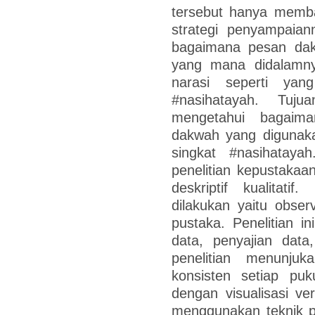
tersebut hanya memba
strategi penyampaia
bagaimana pesan da
yang mana didalamny
narasi seperti yan
#nasihatayah. Tuju
mengetahui bagaima
dakwah yang digunak
singkat #nasihatayah
penelitian kepustaka
deskriptif kualitat
dilakukan yaitu observ
pustaka. Penelitian in
data, penyajian data
penelitian menunju
konsisten setiap puk
dengan visualisasi ve
menggunakan teknik p