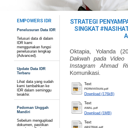
EMPOWERS IDR
STRATEGI PENYAMP
SINGKAT #NASIHA
Penelusuran Data IDR
A
Telusuri data di dalam
IDR kami
menggunakan fungsi
Oktapia, Yolanda
(2
penelusuran lengkap
(Advanced).
Dakwah pada Video 
Instagram Ahmad Ri
Update Data IDR
Komunikasi.
Terbaru
Lihat data yang sudah
Text
kami tambahkan ke
PERNYATAAN.pdf
IDR dalam seminggu
Download (176kB)
terakhir.
Text
Pedoman Unggah
AWAL.pdf
Mandiri
Download (1MB)
Sebelum mengupload
Text
dokumen, pastikan
ABSTRAK.pdf