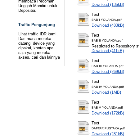
membaca Pedoman
Download (135kB)
Unggah Mandiri untuk
Depositor.
Text
BAB I YOLANDA.pdf
Traffic Pengunjung
Download (483kB)
Lihat traffic IDR kami.
Text
Dari mana mereka
BAB II YOLANDA.pdf
datang, device yang
Restricted to Repository st
dipakai, konten apa
Download (411kB)
saja yang mereka
akses, cari dan lainnya
Text
BAB III YOLANDA.pdf
Download (269kB)
Text
BAB IV YOLANDA.pdf
Download (1MB)
Text
BAB V YOLANDA.pdf
Download (172kB)
Text
DAFTAR PUSTAKA.pdf
Download (281kB)