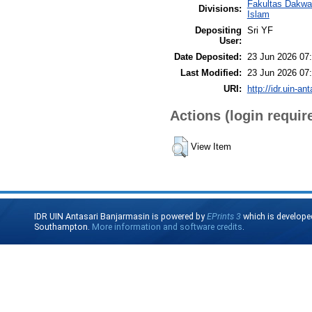
Fakultas Dakwa
Divisions:
Islam
Depositing
Sri YF
User:
Date Deposited:
23 Jun 2026 07
Last Modified:
23 Jun 2026 07
URI:
http://idr.uin-an
Actions (login requir
View Item
IDR UIN Antasari Banjarmasin is powered by
EPrints 3
which is develope
Southampton.
More information and software credits
.