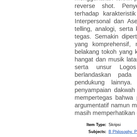
reverse shot. Peny
terhadap karakterist
Interpersonal dan Ase
telling, analogi, sert
tegas. Semakin dipert
yang komprehensif, m
belakang tokoh yang k
hangat dan musik lat
serta unsur Logo
berlandaskan pada A
pendukung lainnya.
penyampaian dakwah 
mempertegas bahwa p
argumentatif namun ma
masih memperhatikan e
Item Type:
Skripsi
Subjects:
B Philosophy. P