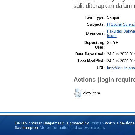
sulit diterapkan dalam 
Item Type:
Skripsi
Subjects:
H Social Scienc
Fakultas Dakwa
Divisions:
Islam
Depositing
Sri YF
User:
Date Deposited:
24 Jun 2026 01
Last Modified:
24 Jun 2026 01
URI:
http://idr.uin-an
Actions (login requir
View Item
IDR UIN Antasari Banjarmasin is powered by
EPrints 3
which is develope
Southampton.
More information and software credits
.