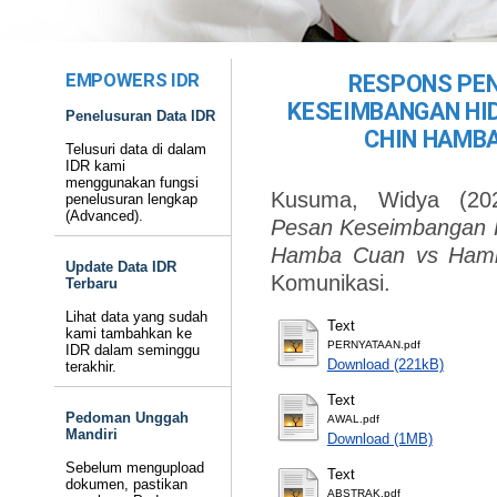
EMPOWERS IDR
RESPONS PE
KESEIMBANGAN HI
Penelusuran Data IDR
CHIN HAMB
Telusuri data di dalam
IDR kami
menggunakan fungsi
Kusuma, Widya
(20
penelusuran lengkap
(Advanced).
Pesan Keseimbangan 
Hamba Cuan vs Hamb
Update Data IDR
Komunikasi.
Terbaru
Lihat data yang sudah
Text
kami tambahkan ke
PERNYATAAN.pdf
IDR dalam seminggu
Download (221kB)
terakhir.
Text
Pedoman Unggah
AWAL.pdf
Mandiri
Download (1MB)
Sebelum mengupload
Text
dokumen, pastikan
ABSTRAK.pdf