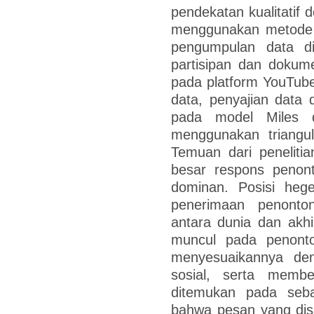
pendekatan kualitatif d
menggunakan metode an
pengumpulan data di
partisipan dan dokum
pada platform YouTube.
data, penyajian data
pada model Miles 
menggunakan triangul
Temuan dari peneliti
besar respons penon
dominan. Posisi hege
penerimaan penonto
antara dunia dan akhir
muncul pada penont
menyesuaikannya den
sosial, serta member
ditemukan pada seb
bahwa pesan yang disam