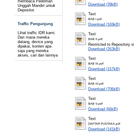
membaca Pedoman
Download (39kB)
Unggah Mandiri untuk
Depositor.
Text
BAB I.pdf
Traffic Pengunjung
Download (169kB)
Lihat traffic IDR kami.
Text
Dari mana mereka
BAB II.pdf
datang, device yang
Restricted to Repository st
dipakai, konten apa
Download (263kB)
saja yang mereka
akses, cari dan lainnya
Text
BAB III.pdf
Download (157kB)
Text
BAB IV.pdf
Download (706kB)
Text
BAB V.pdf
Download (66kB)
Text
DAFTAR PUSTAKA.pdf
Download (141kB)