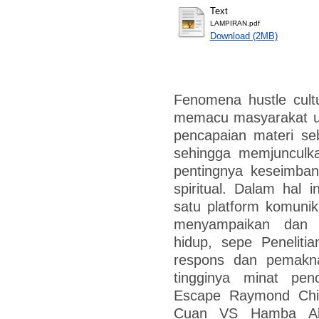
Text
LAMPIRAN.pdf
Download (2MB)
Fenomena hustle cult
memacu masyarakat un
pencapaian materi seb
sehingga memjunculk
pentingnya keseimban
spiritual. Dalam hal i
satu platform komunik
menyampaikan dan
hidup, sepe Penelitia
respons dan pemakna
tingginya minat pe
Escape Raymond Chi
Cuan VS Hamba Alla