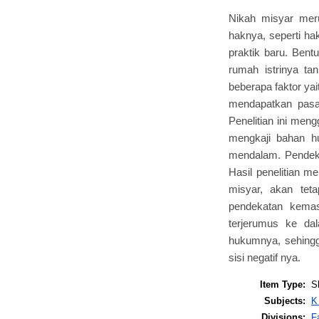
Nikah misyar mer
haknya, seperti ha
praktik baru. Bent
rumah istrinya t
beberapa faktor ya
mendapatkan pasa
Penelitian ini meng
mengkaji bahan h
mendalam. Pendeka
Hasil penelitian
misyar, akan tet
pendekatan kemas
terjerumus ke da
hukumnya, sehingg
sisi negatif nya.
Item Type:
S
Subjects:
K
Divisions:
F