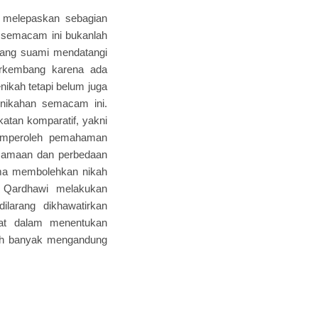
a melepaskan sebagian
n semacam ini bukanlah
eorang suami mendatangi
erkembang karena ada
ikah tetapi belum juga
nikahan semacam ini.
katan komparatif, yakni
memperoleh pemahaman
rsamaan dan perbedaan
ama membolehkan nikah
f Qardhawi melakukan
larang dikhawatirkan
tat dalam menentukan
bih banyak mengandung