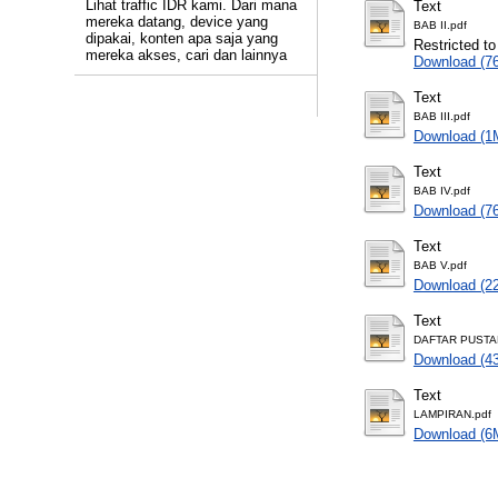
Lihat traffic IDR kami. Dari mana
Text
mereka datang, device yang
BAB II.pdf
dipakai, konten apa saja yang
Restricted to
mereka akses, cari dan lainnya
Download (7
Text
BAB III.pdf
Download (1
Text
BAB IV.pdf
Download (7
Text
BAB V.pdf
Download (2
Text
DAFTAR PUSTA
Download (4
Text
LAMPIRAN.pdf
Download (6