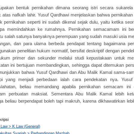
upakan bentuk pernikahan dimana seorang istri secara sukarel
k atas nafkah lahir. Yusuf Qardhawi menjelaskan bahwa pernikaha
uk pernikahan seperti ini sudah dikenal sejak dulu, yaitu ketika s
anpa memindahkan ke rumahnya. Pernikahan semacamam ini b
itu salah satunya banyaknya perempuan yang sudah masuki usia men
ngan, dan para ulama berbeda pendapat tentang bagaimana per
gunakan penelitian hukum normatif, bersifat deskriptif dengan pende
ukum primer dan sekunder melalui studi kepustakaan untuk 
tan ini bertujuan membandingkan, sehingga dapat ditemukan pe
 menunjukkan bahwa Yusuf Qardhawi dan Abu Malik Kamal sama-s
api yang menjadi perbedaan ialah cara pendekatan nya. Yusu
lahatan, beliau memandang apabila pernikahan semacam ini di
lam perbuatan maksiat. Sementara Abu Malik Kamal lebih ke
a beliau berpendapat boleh tapi makruh, karena dikhawatirkan le
kripsi
 Law > K Law (General)
akultas Syariah > Perbandingan Mazhab