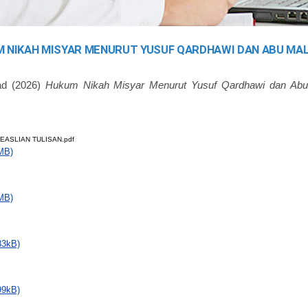
 NIKAH MISYAR MENURUT YUSUF QARDHAWI DAN ABU MAL
ad
(2026)
Hukum Nikah Misyar Menurut Yusuf Qardhawi dan Abu
EASLIAN TULISAN.pdf
MB)
MB)
83kB)
99kB)