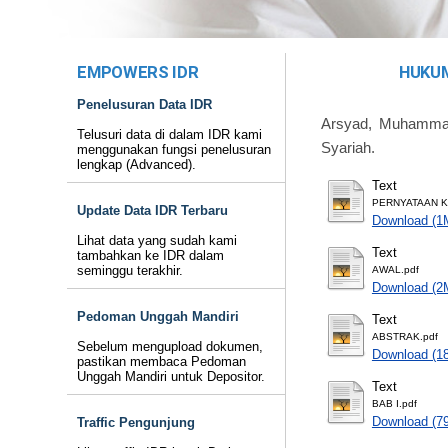
EMPOWERS IDR
HUKUM
Penelusuran Data IDR
Arsyad, Muhamm
Telusuri data di dalam IDR kami
Syariah.
menggunakan fungsi penelusuran
lengkap (Advanced).
Text
PERNYATAAN K
Update Data IDR Terbaru
Download (1
Lihat data yang sudah kami
Text
tambahkan ke IDR dalam
seminggu terakhir.
AWAL.pdf
Download (2
Pedoman Unggah Mandiri
Text
ABSTRAK.pdf
Sebelum mengupload dokumen,
Download (1
pastikan membaca Pedoman
Unggah Mandiri untuk Depositor.
Text
BAB I.pdf
Download (7
Traffic Pengunjung