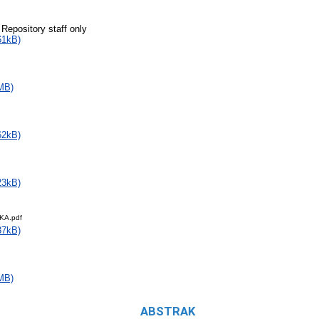
 Repository staff only
61kB)
MB)
62kB)
23kB)
KA.pdf
37kB)
MB)
ABSTRAK