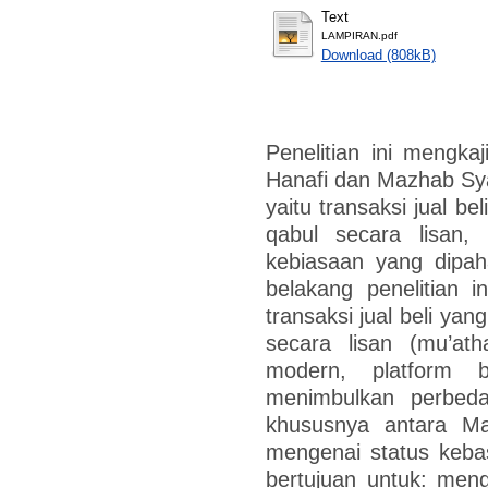
Text
LAMPIRAN.pdf
Download (808kB)
Penelitian ini mengk
Hanafi dan Mazhab Sya
yaitu transaksi jual be
qabul secara lisan,
kebiasaan yang dipah
belakang penelitian i
transaksi jual beli yan
secara lisan (mu’ath
modern, platform b
menimbulkan perbed
khususnya antara Ma
mengenai status kebas
bertujuan untuk: men