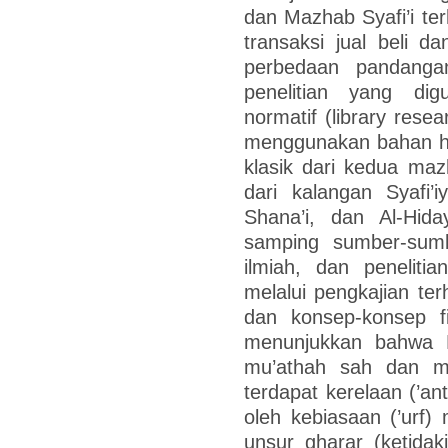
dan Mazhab Syafi’i t
transaksi jual beli 
perbedaan pandanga
penelitian yang di
normatif (library rese
menggunakan bahan huk
klasik dari kedua ma
dari kalangan Syafi’i
Shana’i, dan Al-Hida
samping sumber-sumb
ilmiah, dan penelitia
melalui pengkajian ter
dan konsep-konsep fi
menunjukkan bahwa 
mu’athah sah dan m
terdapat kerelaan (’an
oleh kebiasaan (’urf
unsur gharar (ketidak