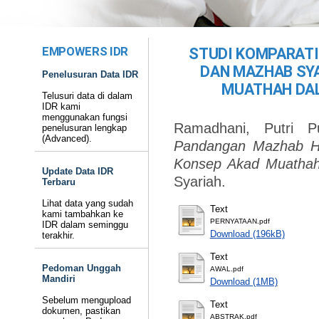
EMPOWERS IDR
STUDI KOMPARATI
DAN MAZHAB SYA
Penelusuran Data IDR
MUATHAH DAL
Telusuri data di dalam
IDR kami
menggunakan fungsi
Ramadhani, Putri P
penelusuran lengkap
(Advanced).
Pandangan Mazhab Ha
Konsep Akad Muathah 
Update Data IDR
Syariah.
Terbaru
Lihat data yang sudah
Text
kami tambahkan ke
PERNYATAAN.pdf
IDR dalam seminggu
Download (196kB)
terakhir.
Text
Pedoman Unggah
AWAL.pdf
Mandiri
Download (1MB)
Sebelum mengupload
Text
dokumen, pastikan
ABSTRAK.pdf