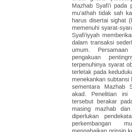
Mazhab Syafi’i pada 
mu’athah tidak sah ka
harus disertai sighat 
memenuhi syarat-syar
Syafi’iyyah memberika
dalam transaksi sede
umum. Persamaan 
pengakuan pentin
terpenuhinya syarat 
terletak pada keduduk
menekankan subtansi 
sementara Mazhab Sy
akad. Penelitian i
tersebut berakar pad
masing mazhab dan 
diperlukan pendek
perkembangan mu
mengabaikan prinsip ke