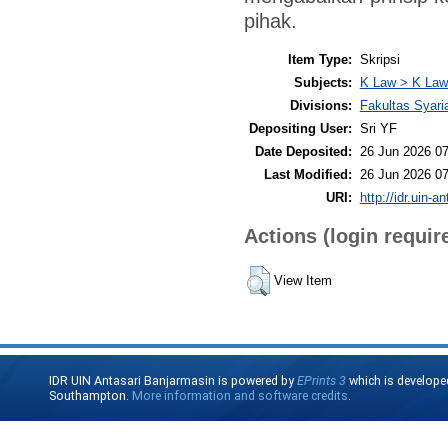
pihak.
Item Type:
Skripsi
Subjects:
K Law > K Law
Divisions:
Fakultas Syar
Depositing User:
Sri YF
Date Deposited:
26 Jun 2026 07
Last Modified:
26 Jun 2026 07
URI:
http://idr.uin-a
Actions (login requir
View Item
IDR UIN Antasari Banjarmasin is powered by
EPrints 3
which is develope
Southampton.
More information and software credits
.