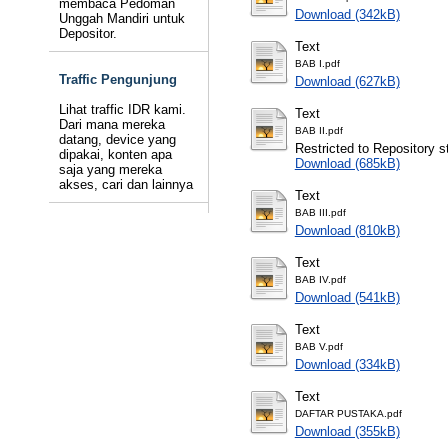
membaca Pedoman
Download (342kB)
Unggah Mandiri untuk
Depositor.
Text
BAB I.pdf
Traffic Pengunjung
Download (627kB)
Lihat traffic IDR kami.
Text
Dari mana mereka
BAB II.pdf
datang, device yang
Restricted to Repository st
dipakai, konten apa
Download (685kB)
saja yang mereka
akses, cari dan lainnya
Text
BAB III.pdf
Download (810kB)
Text
BAB IV.pdf
Download (541kB)
Text
BAB V.pdf
Download (334kB)
Text
DAFTAR PUSTAKA.pdf
Download (355kB)