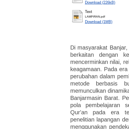
Download (226kB)
Text
LAMPIRAN.pdf
Download (1MB)
Di masyarakat Banjar,
berkaitan dengan k
mencerminkan nilai, re
keagamaan. Pada era tr
perubahan dalam pemb
metode berbasis b
memunculkan dinamika 
Banjarmasin Barat. Pen
pola pembelajaran s
Qur'an pada era ter
penelitian lapangan de
menggunakan pendekat