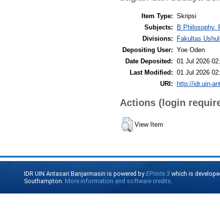
Item Type:
Skripsi
Subjects:
B Philosophy. 
Divisions:
Fakultas Ushul
Depositing User:
Yoe Oden
Date Deposited:
01 Jul 2026 02
Last Modified:
01 Jul 2026 02
URI:
http://idr.uin-a
Actions (login requir
View Item
IDR UIN Antasari Banjarmasin is powered by
EPrints 3
which is develope
Southampton.
More information and software credits
.