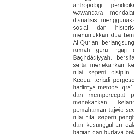
antropologi pendid
wawancara mendal
dianalisis menggunak
sosial dan histori
menunjukkan dua tem
Al-Qur'an berlangsun
rumah guru ngaji 
Baghdādiyyah, bersif
serta menekankan k
nilai seperti disipl
Kedua, terjadi perges
hadirnya metode Iqra
dan mempercepat pr
menekankan kelan
pemahaman tajwid sec
nilai-nilai seperti pe
dan kesungguhan dala
bagian dari budaya bel