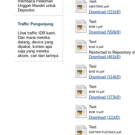
membaca Pedoman
Text
Unggah Mandiri untuk
ABSTRAK.pdf
Depositor.
Download (221kB)
Text
Traffic Pengunjung
BAB I.pdf
Download (550kB)
Lihat traffic IDR kami.
Dari mana mereka
Text
datang, device yang
dipakai, konten apa
BAB II.pdf
saja yang mereka
Restricted to Repository st
akses, cari dan lainnya
Download (461kB)
Text
BAB III.pdf
Download (314kB)
Text
BAB IV.pdf
Download (373kB)
Text
BAB V.pdf
Download (111kB)
Text
DAFTAR PUSTAKA.pdf