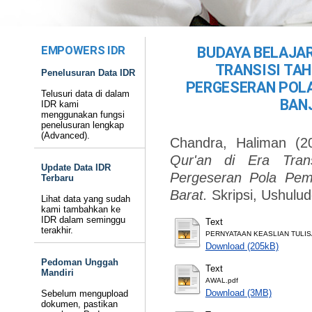
EMPOWERS IDR
BUDAYA BELAJAR
TRANSISI TAH
Penelusuran Data IDR
PERGESERAN POLA
Telusuri data di dalam
BAN
IDR kami
menggunakan fungsi
penelusuran lengkap
(Advanced).
Chandra, Haliman
(2
Qur'an di Era Trans
Update Data IDR
Pergeseran Pola Pemb
Terbaru
Barat.
Skripsi, Ushulu
Lihat data yang sudah
kami tambahkan ke
IDR dalam seminggu
Text
terakhir.
PERNYATAAN KEASLIAN TULIS
Download (205kB)
Pedoman Unggah
Text
Mandiri
AWAL.pdf
Download (3MB)
Sebelum mengupload
dokumen, pastikan