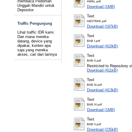
membaca Pedoman
AWAL.pdf
Unggah Mandiri untuk
Download (1MB)
Depositor.
Text
ABSTRAK.pdf
Traffic Pengunjung
Download (197kB)
Lihat traffic IDR kami.
Text
Dari mana mereka
datang, device yang
BAB I.pdf
dipakai, konten apa
Download (410kB)
saja yang mereka
akses, cari dan lainnya
Text
BAB II.pdf
Restricted to Repository st
Download (411kB)
Text
BAB III.pdf
Download (413kB)
Text
BAB IV.pdf
Download (1MB)
Text
BAB V.pdf
Download (235kB)