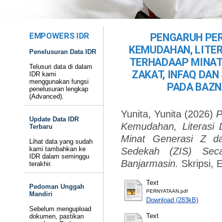
EMPOWERS IDR
PENGARUH PER
KEMUDAHAN, LITER
Penelusuran Data IDR
TERHADAAP MINAT
Telusuri data di dalam
ZAKAT, INFAQ DAN
IDR kami
menggunakan fungsi
PADA BAZN
penelusuran lengkap
(Advanced).
Yunita, Yunita
(2026)
P
Update Data IDR
Kemudahan, Literasi 
Terbaru
Minat Generasi Z d
Lihat data yang sudah
kami tambahkan ke
Sedekah (ZIS) Se
IDR dalam seminggu
Banjarmasin.
Skripsi, 
terakhir.
Text
Pedoman Unggah
PERNYATAAN.pdf
Mandiri
Download (283kB)
Sebelum mengupload
Text
dokumen, pastikan