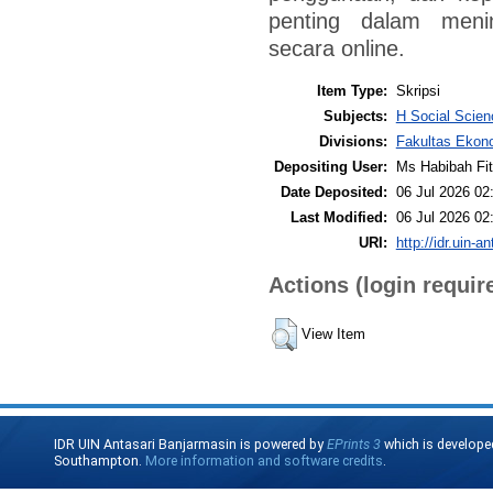
penting dalam meni
secara online.
Item Type:
Skripsi
Subjects:
H Social Scie
Divisions:
Fakultas Ekono
Depositing User:
Ms Habibah Fit
Date Deposited:
06 Jul 2026 02
Last Modified:
06 Jul 2026 02
URI:
http://idr.uin-a
Actions (login requir
View Item
IDR UIN Antasari Banjarmasin is powered by
EPrints 3
which is develope
Southampton.
More information and software credits
.