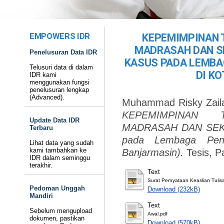
EMPOWERS IDR
KEPEMIMPINAN 
MADRASAH DAN S
Penelusuran Data IDR
KASUS PADA LEMBA
Telusuri data di dalam
DI K
IDR kami
menggunakan fungsi
penelusuran lengkap
(Advanced).
Muhammad Risky Zaila
KEPEMIMPINAN 
Update Data IDR
MADRASAH DAN SEKO
Terbaru
pada Lembaga Pen
Lihat data yang sudah
kami tambahkan ke
Banjarmasin).
Tesis, P
IDR dalam seminggu
terakhir.
Text
Surat Pernyataan Keaslian Tulis
Pedoman Unggah
Download (232kB)
Mandiri
Text
Sebelum mengupload
Awal.pdf
dokumen, pastikan
Download (570kB)