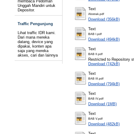
membaca Pedoman
Unggah Mandiri untuk
Text
Depositor.
Abstrak.pdf
Download (356kB)
Traffic Pengunjung
Text
Lihat traffic IDR kami.
BAB I.pdf
Dari mana mereka
Download (494kB)
datang, device yang
dipakai, konten apa
Text
saja yang mereka
BAB II.pdf
akses, cari dan lainnya
Restricted to Repository st
Download (742kB)
Text
BAB III.pdf
Download (794kB)
Text
BAB IV.pdf
Download (1MB)
Text
BAB V.pdf
Download (482kB)
Text