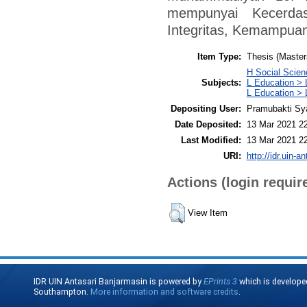
mempunyai Kecerdas
Integritas, Kemampuan 
Item Type:
Thesis (Master
H Social Scien
Subjects:
L Education > 
L Education > 
Depositing User:
Pramubakti Sy
Date Deposited:
13 Mar 2021 2
Last Modified:
13 Mar 2021 2
URI:
http://idr.uin-a
Actions (login requir
View Item
IDR UIN Antasari Banjarmasin is powered by
EPrints 3
which is develope
Southampton.
More information and software credits
.