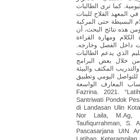
ليومية. كما ترى الطالبات
ي المعهد الفلاح للبنات
ام البسيطة حتى المركبة
من هذه نتائج البحث، أن
 الكلام ومهارة القراءة
بات داخل الفصل وخارجه
ليم الذي يدعم الطالبات
 من خلال بعض البرامج
والتدريب المكثف والبيئة
ة للتواصل اليومي وتطبيق
راءة لاكتساب المعارف الواسعة
Fazrina. 2021. “Lat
Santriwati Pondok Pesa
di Landasan Ulin Kota
Nor Laila, M.Ag,
Taufiqurrahman, S. 
Pascasarjana UIN An
Latihan, Keterampila