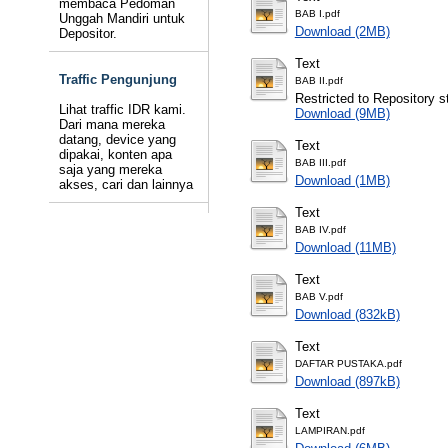
membaca Pedoman
BAB I.pdf
Unggah Mandiri untuk
Download (2MB)
Depositor.
Text
Traffic Pengunjung
BAB II.pdf
Restricted to Repository st
Lihat traffic IDR kami.
Download (9MB)
Dari mana mereka
datang, device yang
Text
dipakai, konten apa
BAB III.pdf
saja yang mereka
Download (1MB)
akses, cari dan lainnya
Text
BAB IV.pdf
Download (11MB)
Text
BAB V.pdf
Download (832kB)
Text
DAFTAR PUSTAKA.pdf
Download (897kB)
Text
LAMPIRAN.pdf