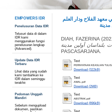
EMPOWERS IDR
 معهد الفلاح ودار العلم
 مدينة
Penelusuran Data IDR
Telusuri data di dalam
IDR kami
DIAH, FAZERINA
(202
menggunakan fungsi
penelusuran lengkap
(Advanced).
PASCASARJANA.
Update Data IDR
Text
Terbaru
PERNYATAAN KEASLIAN TULIS
Download (322kB)
Lihat data yang sudah
kami tambahkan ke
Text
IDR dalam seminggu
AWAL.pdf
terakhir.
Download (2MB)
Pedoman Unggah
Text
Mandiri
ABSTRAK.pdf
Download (896kB)
Sebelum mengupload
dokumen, pastikan
Text