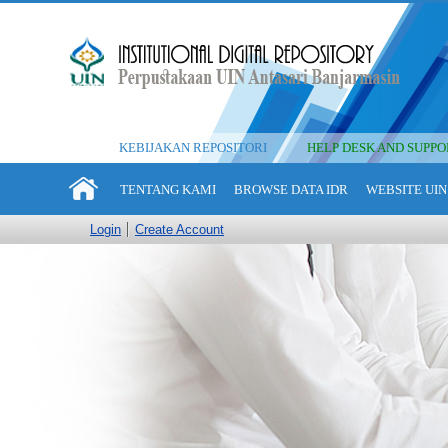
KEBIJAKAN REPOSITORI
HELP DESK AND SUPPO
TENTANG KAMI
BROWSE DATA IDR
WEBSITE UIN
Login
Create Account