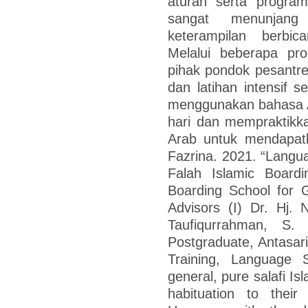
aturan serta program
sangat menunjang
keterampilan berbi
Melalui beberapa pr
pihak pondok pesantren
dan latihan intensif s
menggunakan bahasa Ar
hari dan mempraktikk
Arab untuk mendapa
Fazrina. 2021. “Languag
Falah Islamic Boardi
Boarding School for G
Advisors (I) Dr. Hj. 
Taufiqurrahman, S.
Postgraduate, Antasari
Training, Language S
general, pure salafi Is
habituation to their