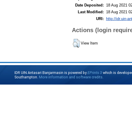
Date Deposited:
18 Aug 2021 0
Last Modified:
18 Aug 2021 0
URI:
http://idr.uin-a
Actions (login requir
View Item
IDR UIN Antasari Banjarmasin is powered by
EPrints 3
which is develope
Southampton.
More information and software credits
.