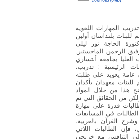
Download (6MB)
لبحث ديه فجرينا.2021. " تدريب المهارات اللغوية
م للبنات بلنداسان أولين
تورة الحاجة نور ليلى
وفيق الرحمن الماجستير
 العليا بجامعة أنتساري
لمات الرئيسية : تدريب
ي عامة يعويد على طلبته
م للبنات معهدان يأكدان
ضح هذا من خلال المواد
كن من الحقائق التي تم
البات قدرة على مهارة
الطالبات في المسابقات
وشرح القرآن بالعربية
 فإن الطالبات اللاتي
لى التنافس مع خريجي