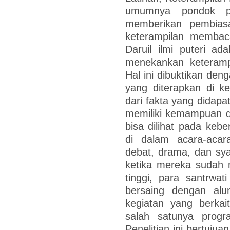
umumnya pondok pes
memberikan pembiasa
keterampilan membac
Daruil ilmi puteri a
menekankan keteramp
Hal ini dibuktikan de
yang diterapkan di k
dari fakta yang didap
memiliki kemampuan da
bisa dilihat pada kebe
di dalam acara-acar
debat, drama, dan sya
ketika mereka sudah 
tinggi, para santrwa
bersaing dengan alu
kegiatan yang berkai
salah satunya prog
Penelitian ini bertuju