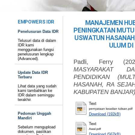
EMPOWERS IDR
MANAJEMEN HU
PENINGKATAN MUTU 
Penelusuran Data IDR
USWATUN HASANAH,
Telusuri data di dalam
ULUM DI
IDR kami
menggunakan fungsi
penelusuran lengkap
(Advanced).
Padli, Ferry
(20
MASYARAKAT D
Update Data IDR
PENDIDIKAN (MU
Terbaru
HASANAH, RA SEJA
Lihat data yang sudah
kami tambahkan ke
KABUPATEN BANJAR)
IDR dalam seminggu
terakhir.
Text
pernyataan keaslian tulisan.pdf
Pedoman Unggah
Download (192kB)
Mandiri
Text
Sebelum mengupload
Awal.pdf
dokumen, pastikan
Download (567kB)