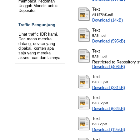
membaca Pedoman
Unggah Mandiri untuk
Text
Depositor.
ABSTRAK.pdf
Download (14kB)
Traffic Pengunjung
Text
Lihat traffic IDR kami.
BAB I.pdf
Dari mana mereka
Download (595kB)
datang, device yang
dipakai, konten apa
Text
saja yang mereka
BAB II.pdf
akses, cari dan lainnya
Restricted to Repository st
Download (408kB)
Text
BAB III.pdf
Download (331kB)
Text
BAB IV.pdf
Download (634kB)
Text
BAB V.pdf
Download (195kB)
Text