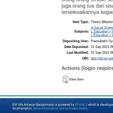
juga orang tua dari si
terselesaikannya kegia
Item Type:
Thesis (Master
H Social Scien
Subjects:
L Education > 
L Education > 
Depositing User:
Pramubakti Sy
Date Deposited:
21 Sep 2021 0
Last Modified:
21 Sep 2021 0
URI:
http://idr.uin-a
Actions (login requir
View Item
IDR UIN Antasari Banjarmasin is powered by
EPrints 3
which is develope
Southampton.
More information and software credits
.