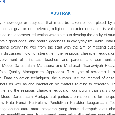
MB)
ABSTRAK
ly knowledge or subjects that must be taken or completed by 
ational goal or competence; religious character education is valu
ucation, character education which aims to develop the ability of st
ntain good ones, and realize goodness in everyday life; while Tota
 doing everything well from the start with the aim of meeting cus
n discusses how to strengthen the religious character education
nvolvement of principals, teachers and parents and communica
i Model Darussalam Martapura and Madrasah Tsanawiyah Hiday
otal Quality Management Approach). This type of research is a 
ch. Data collection techniques, the authors use the method of obser
chers as well as documentation on matters relating to research. Th
ngthening the religious character education curriculum can satisf
Model Darussalam Martapura all parties are responsible for the qu
am. Kata Kunci: Kurikulum, Pendidikan Karakter keagamaan, To
pengetahuan atau mata pelajaran yang harus ditempuh atau dis
uan pendidikan atau kompetensi yang telah ditetapkan; pendidik