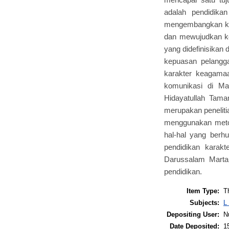
adalah pendidikan
mengembangkan kem
dan mewujudkan ke
yang didefinisikan
kepuasan pelangg
karakter keagama
komunikasi di M
Hidayatullah Tama
merupakan penelitia
menggunakan meto
hal-hal yang berh
pendidikan kara
Darussalam Marta
pendidikan.
Item Type:
T
Subjects:
L
Depositing User:
N
Date Deposited:
1