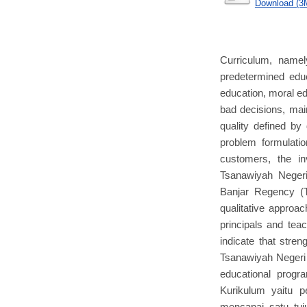
Download (3
Curriculum, name
predetermined educ
education, moral ed
bad decisions, mai
quality defined by
problem formulatio
customers, the i
Tsanawiyah Neger
Banjar Regency (T
qualitative approa
principals and tea
indicate that stre
Tsanawiyah Negeri 
educational progr
Kurikulum yaitu 
mencapai satu tuj