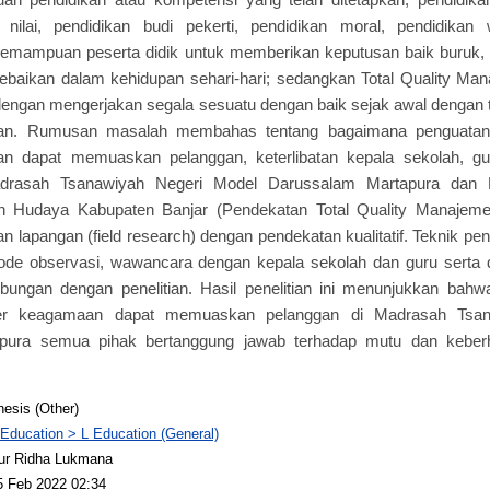
 nilai, pendidikan budi pekerti, pendidikan moral, pendidikan
ampuan peserta didik untuk memberikan keputusan baik buruk, 
baikan dalam kehidupan sehari-hari; sedangkan Total Quality Man
 dengan mengerjakan segala sesuatu dengan baik sejak awal dengan
an. Rumusan masalah membahas tentang bagaimana penguatan 
an dapat memuaskan pelanggan, keterlibatan kepala sekolah, g
adrasah Tsanawiyah Negeri Model Darussalam Martapura dan 
n Hudaya Kabupaten Banjar (Pendekatan Total Quality Manajemen).
n lapangan (field research) dengan pendekatan kualitatif. Teknik pe
de observasi, wawancara dengan kepala sekolah dan guru serta
ubungan dengan penelitian. Hasil penelitian ini menunjukkan bah
kter keagamaan dapat memuaskan pelanggan di Madrasah Tsan
pura semua pihak bertanggung jawab terhadap mutu dan keberh
hesis (Other)
 Education > L Education (General)
ur Ridha Lukmana
5 Feb 2022 02:34