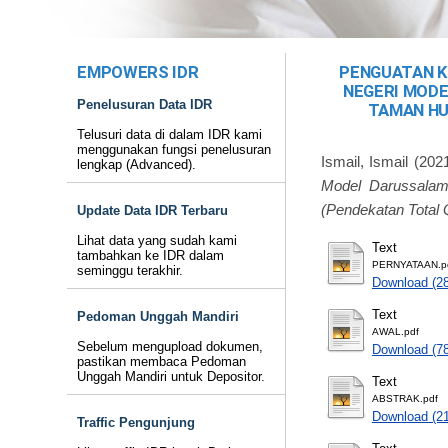
EMPOWERS IDR
PENGUATAN K
NEGERI MOD
Penelusuran Data IDR
TAMAN HU
Telusuri data di dalam IDR kami
menggunakan fungsi penelusuran
Ismail, Ismail
(202
lengkap (Advanced).
Model Darussalam
(Pendekatan Total 
Update Data IDR Terbaru
Lihat data yang sudah kami
Text
tambahkan ke IDR dalam
PERNYATAAN.p
seminggu terakhir.
Download (2
Text
Pedoman Unggah Mandiri
AWAL.pdf
Sebelum mengupload dokumen,
Download (7
pastikan membaca Pedoman
Unggah Mandiri untuk Depositor.
Text
ABSTRAK.pdf
Download (2
Traffic Pengunjung