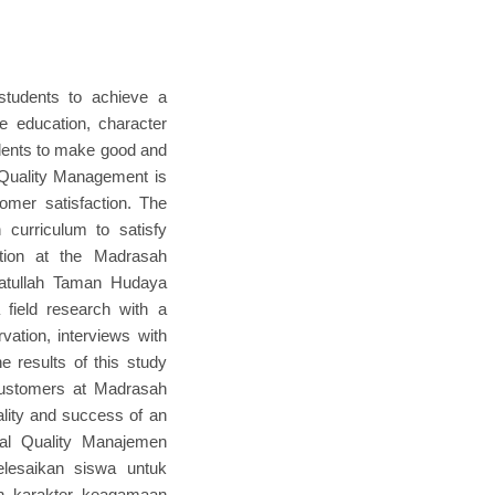
students to achieve a
e education, character
udents to make good and
l Quality Management is
tomer satisfaction. The
 curriculum to satisfy
tion at the Madrasah
atullah Taman Hudaya
field research with a
vation, interviews with
e results of this study
y customers at Madrasah
ality and success of an
tal Quality Manajemen
elesaikan siswa untuk
an karakter keagamaan