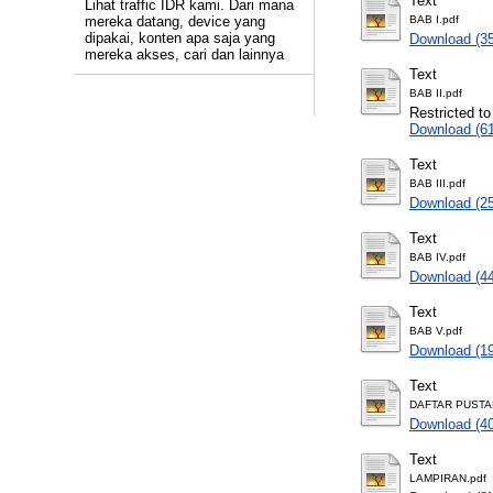
Text
Lihat traffic IDR kami. Dari mana
mereka datang, device yang
BAB I.pdf
dipakai, konten apa saja yang
Download (3
mereka akses, cari dan lainnya
Text
BAB II.pdf
Restricted to
Download (6
Text
BAB III.pdf
Download (2
Text
BAB IV.pdf
Download (4
Text
BAB V.pdf
Download (1
Text
DAFTAR PUSTA
Download (4
Text
LAMPIRAN.pdf