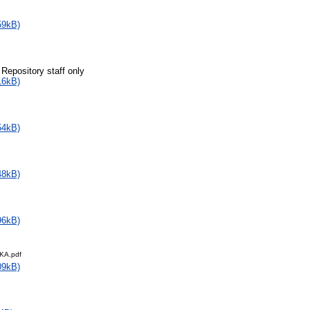
59kB)
 Repository staff only
16kB)
54kB)
48kB)
96kB)
KA.pdf
09kB)