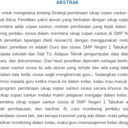
ABSTRAK
ini untuk mengetahui tentang Strategi pembinaan sikap sopan santu
ub fokus Penelitian yakni aturan yang berkaitan dengan sikap sop
mbina adab sopan santun, metode pembinaan yang tepat dalam
oring perilaku siswa dalam membina sikap sopan santun di SMP Ne
lah penelitian lapangan (field research) dengan menggunakan metode
lam penelitian ini adalah Guru dan siswa SMP Negeri 1 Tabuka
epala sekolah dan Staf TU. Adapun Teknik pengumpulan data dalam
ra, dan dokumentasi. Dari hasil penelitian diperoleh sebagai berik
pan santun siswa itu ada aturan yang tertulis dan ada yang tidak
t dalam tata tertib, siswa wajib menghormati guru , Sedangkan contoh
 permisi kepada guru ketika masuk ke dalam kelas, kalau mau masuk 
 program pembinaan sikap sopan santun siswa secara khusus itu t
ikap sopan santun melalui materi pelajaran mengajar dalam kelas
embina sikap sopan santun siswa di SMP Negeri 1 Tabukan a
ode pembiasaan, dan nasIhat. 4). cara monitoring perilaku si
enilaian siswa lain, dan berupa kuisioner yang ada dalam mata pela
an monitoring dalam kelas, maka guru memanajemen kelas denga