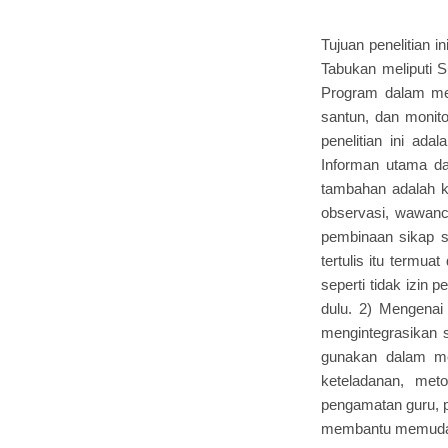
Tujuan penelitian 
Tabukan meliputi S
Program dalam me
santun, dan monit
penelitian ini ada
Informan utama da
tambahan adalah k
observasi, wawanca
pembinaan sikap so
tertulis itu termua
seperti tidak izin
dulu. 2) Mengenai
mengintegrasikan s
gunakan dalam m
keteladanan, met
pengamatan guru, p
membantu memudahk