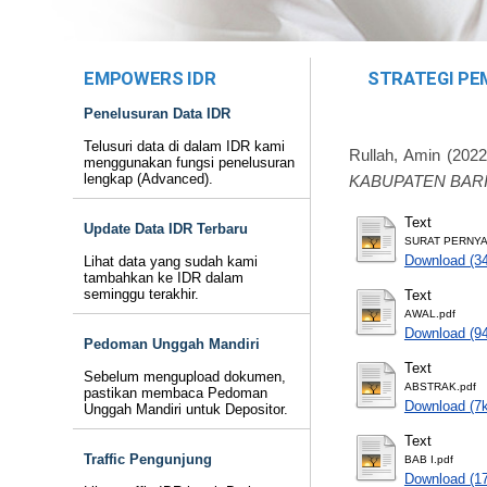
EMPOWERS IDR
STRATEGI PE
Penelusuran Data IDR
Telusuri data di dalam IDR kami
Rullah, Amin
(202
menggunakan fungsi penelusuran
lengkap (Advanced).
KABUPATEN BARI
Text
Update Data IDR Terbaru
SURAT PERNYA
Download (3
Lihat data yang sudah kami
tambahkan ke IDR dalam
seminggu terakhir.
Text
AWAL.pdf
Download (9
Pedoman Unggah Mandiri
Text
Sebelum mengupload dokumen,
ABSTRAK.pdf
pastikan membaca Pedoman
Download (7
Unggah Mandiri untuk Depositor.
Text
Traffic Pengunjung
BAB I.pdf
Download (1