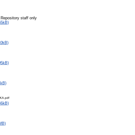
 Repository staff only
65kB)
10kB)
95kB)
1kB)
KA.pdf
46kB)
MB)