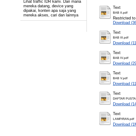
Lihat traffic IDR kami. Dari mana
mereka datang, device yang
Text
dipakai, konten apa saja yang
BAB II.pdf
mereka akses, cari dan lainnya
Restricted to
Download (3
Text
BAB III.pdf
Download (1
Text
BAB IV.pdf
Download (2
Text
BAB V.pdf
Download (1
Text
DAFTAR PUSTA
Download (1
Text
LAMPIRAN.pdf
Download (1