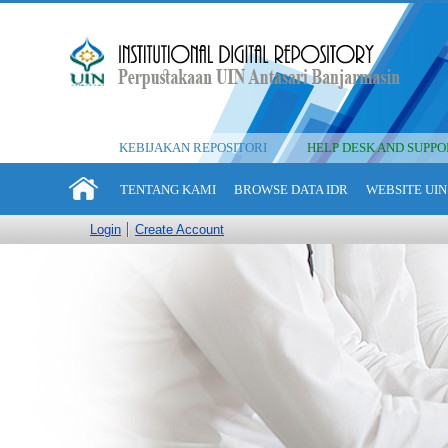
KEBIJAKAN REPOSITORI
HELP DESK AND SUPPO
TENTANG KAMI
BROWSE DATA IDR
WEBSITE UIN
Login
Create Account