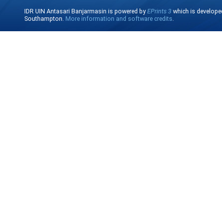
IDR UIN Antasari Banjarmasin is powered by
EPrints 3
which is develope
Southampton.
More information and software credits
.