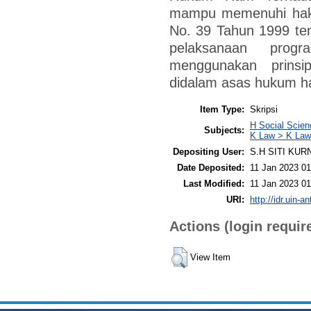
mampu memenuhi hak
No. 39 Tahun 1999 te
pelaksanaan prog
menggunakan prinsi
didalam asas hukum h
Item Type:
Skripsi
H Social Scie
Subjects:
K Law > K Law
Depositing User:
S.H SITI KUR
Date Deposited:
11 Jan 2023 01
Last Modified:
11 Jan 2023 01
URI:
http://idr.uin-a
Actions (login requir
View Item