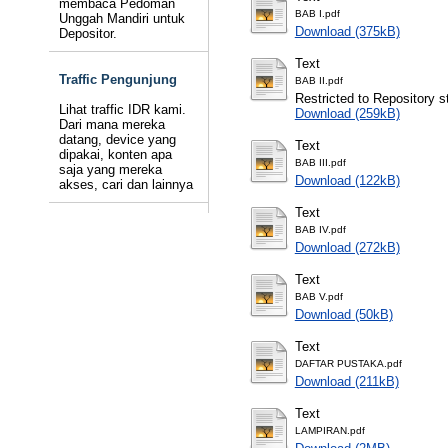
membaca Pedoman
BAB I.pdf
Unggah Mandiri untuk
Download (375kB)
Depositor.
Text
Traffic Pengunjung
BAB II.pdf
Restricted to Repository st
Lihat traffic IDR kami.
Download (259kB)
Dari mana mereka
datang, device yang
Text
dipakai, konten apa
BAB III.pdf
saja yang mereka
Download (122kB)
akses, cari dan lainnya
Text
BAB IV.pdf
Download (272kB)
Text
BAB V.pdf
Download (50kB)
Text
DAFTAR PUSTAKA.pdf
Download (211kB)
Text
LAMPIRAN.pdf