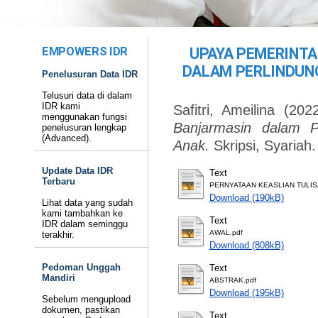
EMPOWERS IDR
UPAYA PEMERINTA
DALAM PERLINDUN
Penelusuran Data IDR
Telusuri data di dalam
IDR kami
Safitri, Ameilina
(202
menggunakan fungsi
Banjarmasin dalam 
penelusuran lengkap
(Advanced).
Anak.
Skripsi, Syariah.
Update Data IDR
Text
Terbaru
PERNYATAAN KEASLIAN TULIS
Download (190kB)
Lihat data yang sudah
kami tambahkan ke
Text
IDR dalam seminggu
AWAL.pdf
terakhir.
Download (808kB)
Pedoman Unggah
Text
Mandiri
ABSTRAK.pdf
Download (195kB)
Sebelum mengupload
dokumen, pastikan
Text