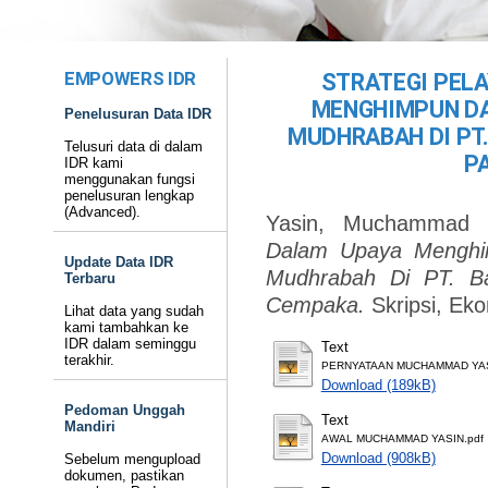
EMPOWERS IDR
STRATEGI PEL
MENGHIMPUN DA
Penelusuran Data IDR
MUDHRABAH DI PT.
Telusuri data di dalam
P
IDR kami
menggunakan fungsi
penelusuran lengkap
(Advanced).
Yasin, Muchammad
(
Dalam Upaya Menghi
Update Data IDR
Mudhrabah Di PT. B
Terbaru
Cempaka.
Skripsi, Ek
Lihat data yang sudah
kami tambahkan ke
IDR dalam seminggu
Text
terakhir.
PERNYATAAN MUCHAMMAD YAS
Download (189kB)
Pedoman Unggah
Text
Mandiri
AWAL MUCHAMMAD YASIN.pdf
Download (908kB)
Sebelum mengupload
dokumen, pastikan