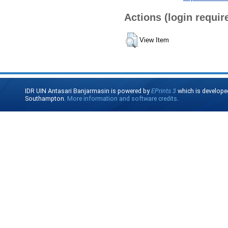
Actions (login requir
View Item
IDR UIN Antasari Banjarmasin is powered by
EPrints 3
which is develope
Southampton.
More information and software credits
.