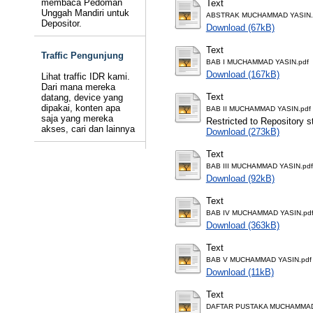
membaca Pedoman
Text
Unggah Mandiri untuk
ABSTRAK MUCHAMMAD YASIN.
Depositor.
Download (67kB)
Text
Traffic Pengunjung
BAB I MUCHAMMAD YASIN.pdf
Download (167kB)
Lihat traffic IDR kami.
Dari mana mereka
Text
datang, device yang
dipakai, konten apa
BAB II MUCHAMMAD YASIN.pdf
saja yang mereka
Restricted to Repository st
akses, cari dan lainnya
Download (273kB)
Text
BAB III MUCHAMMAD YASIN.pdf
Download (92kB)
Text
BAB IV MUCHAMMAD YASIN.pd
Download (363kB)
Text
BAB V MUCHAMMAD YASIN.pdf
Download (11kB)
Text
DAFTAR PUSTAKA MUCHAMMAD 